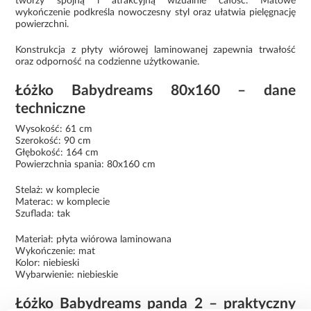
tworzy spójną i atrakcyjną wizualnie całość. Matowe
wykończenie podkreśla nowoczesny styl oraz ułatwia pielęgnację
powierzchni.
Konstrukcja z płyty wiórowej laminowanej zapewnia trwałość
oraz odporność na codzienne użytkowanie.
Łóżko Babydreams 80x160 – dane
techniczne
Wysokość: 61 cm
Szerokość: 90 cm
Głębokość: 164 cm
Powierzchnia spania: 80x160 cm
Stelaż: w komplecie
Materac: w komplecie
Szuflada: tak
Materiał: płyta wiórowa laminowana
Wykończenie: mat
Kolor: niebieski
Wybarwienie: niebieskie
Łóżko Babydreams panda 2 – praktyczny