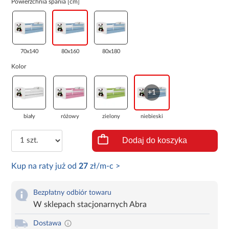
Powierzchnia spania [cm]
70x140
80x160
80x180
Kolor
+1
biały
różowy
zielony
niebieski
Dodaj do koszyka
Kup na raty już od
27
zł/m-c >
Bezpłatny odbiór towaru
W sklepach stacjonarnych Abra
Dostawa