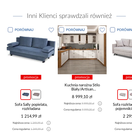
Inni Klienci sprawdzali również
PORÓWNAJ
PORÓWNAJ
PORÓWN
promocja
promocja
pro
Kuchnia narożna Stilo
Biały/Artisan
265x300x180 Cm
8 999,10 zł
Najniższa cena:
9 999,00 zł
Sofa Sally popielata,
Sofa rozkła
rozkładana
pojemnik
Cena regularna:
9 999,00 zł
1 214,99 zł
2 29
Najniższa cena:
1 349,99 zł
Najniższa cena
Cena regularna:
1 349,99 zł
Cena regularna