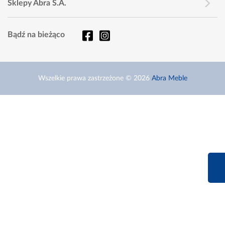
Sklepy Abra S.A.
Bądź na bieżąco
Wszelkie prawa zastrzeżone © 2026
Abra Meble
660 627 6
Infolinia dziś od 9