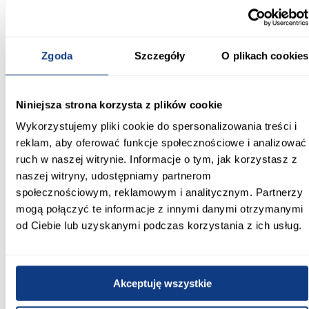
wybór
Łóżko dziecięce Babydreams+SZ+M 80x160 to połączenie
funkcjonalności, trwałości i estetycznego wyglądu. Materac oraz
Zgoda
Szczegóły
O plikach cookies
szuflada w zestawie sprawiają, że jest to wygodne i kompleksowe
rozwiązanie do codziennego użytkowania.
Informacje
Transport
Informacje o pro
Niniejsza strona korzysta z plików cookie
Wykorzystujemy pliki cookie do spersonalizowania treści i
Szerokość [cm]:
reklam, aby oferować funkcje społecznościowe i analizować
90.00
ruch w naszej witrynie. Informacje o tym, jak korzystasz z
naszej witryny, udostępniamy partnerom
Głębokość [cm]:
społecznościowym, reklamowym i analitycznym. Partnerzy
164.00
mogą połączyć te informacje z innymi danymi otrzymanymi
od Ciebie lub uzyskanymi podczas korzystania z ich usług.
Wysokość [cm]:
61.00
Powierzchnia spania [cm]:
Akceptuję wszystkie
80x160