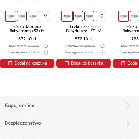
+9
+9
Łóżko dziecięce
Łóżko dziecięce
Łóżko 
Babydreams+SZ+M
Babydreams+SZ+M
Babydre
niebieski 70x140 sen
niebieski 70x140 Spider-
niebieski
872,10 zł
872,10 zł
998
man
Najniższa cena:
969,00 zł
Najniższa cena:
969,00 zł
Najniższa cena
Cena regularna:
969,00 zł
Cena regularna:
969,00 zł
Cena regularna
Dodaj do koszyka
Dodaj do koszyka
Dodaj
Kupuj on-line
Bezpieczeństwo