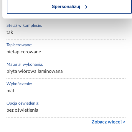
Spersonalizuj
Materac w komplecie:
Z materacem
Stelaż w komplecie:
tak
Tapicerowane:
nietapicerowane
Materiał wykonania:
płyta wiórowa laminowana
Wykończenie:
mat
Opcja oświetlenia:
bez oświetlenia
Zobacz więcej >