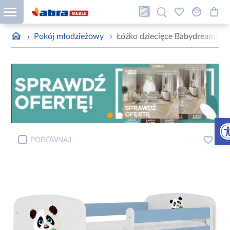
›
Pokój młodzieżowy
›
Łóżko dziecięce Babydreams+S
Otw
PORÓWNAJ