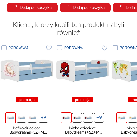
Dodaj do koszyka
Dodaj do koszyka
Dodaj
Klienci, którzy kupili ten produkt nabyli
również
PORÓWNAJ
PORÓWNAJ
PORÓWNA
promocja
promocja
pro
+9
+9
Łóżko dziecięce
Łóżko dziecięce
Łóżko 
Babydreams+SZ+M
Babydreams+SZ+M
Babydre
niebieski 70x140 sen
niebieski 70x140 Spider-
niebieski