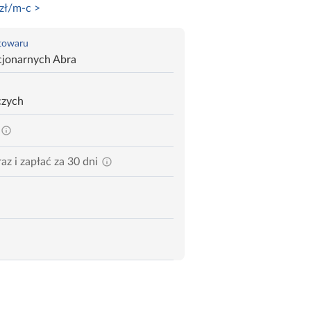
zł/m-c >
 towaru
cjonarnych Abra
czych
az i zapłać za 30 dni