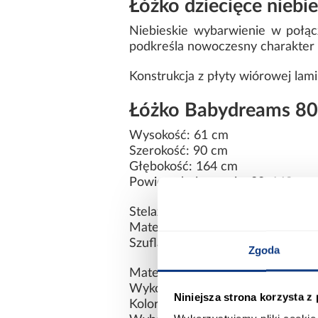
Łóżko dziecięce niebi
Niebieskie wybarwienie w połąc
podkreśla nowoczesny charakter o
Konstrukcja z płyty wiórowej la
Łóżko Babydreams 80
Wysokość: 61 cm
Szerokość: 90 cm
Głębokość: 164 cm
Powierzchnia spania: 80x160 cm
Stelaż: w komplecie
Materac: w komplecie
Szuflada: tak
Zgoda
Materiał: płyta wiórowa laminow
Wykończenie: mat
Niniejsza strona korzysta z
Kolor: niebieski