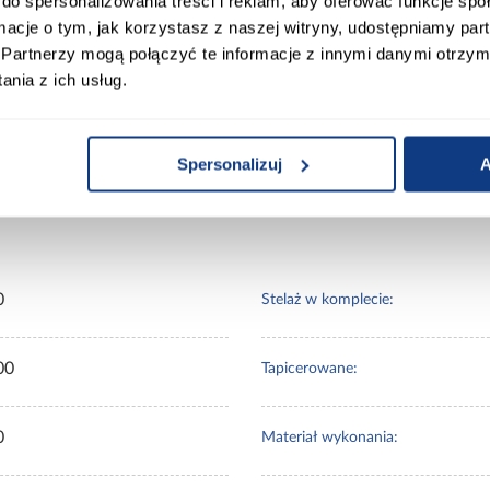
do spersonalizowania treści i reklam, aby oferować funkcje sp
ormacje o tym, jak korzystasz z naszej witryny, udostępniamy p
pa – praktyczny wybór
Partnerzy mogą połączyć te informacje z innymi danymi otrzym
nia z ich usług.
M 80x160 to połączenie funkcjonalności, trwałości i 
 sprawiają, że jest to wygodne i kompleksowe rozwiązan
Spersonalizuj
A
ort
Informacje o produkcie
0
Stelaż w komplecie:
00
Tapicerowane:
0
Materiał wykonania: