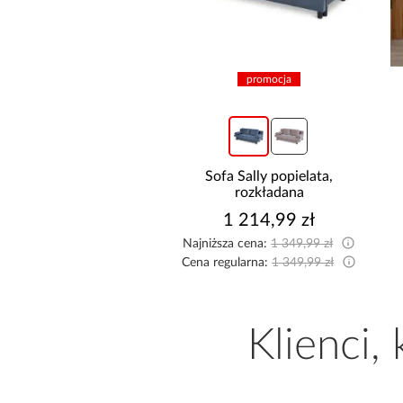
promocja
ofa Sally popielata,
Kuchnia narożna Stilo
rozkładana
Biały/Artisan 265x300x180
Cm
1 214,99 zł
9 999,00 zł
ższa cena:
1 349,99 zł
regularna:
1 349,99 zł
Klienci,