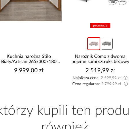
promocja
promocja
Narożnik Como z dwoma
Narożnik z dwoma
pojemnikami sztruks beżowy
pojemnikami Sereno beżow
2 519,99 zł
2 114,99 zł
Najniższa cena:
2 599,99 zł
Najniższa cena:
2 149,99 zł
Cena regularna:
2 799,99 zł
Cena regularna:
2 349,99 zł
 którzy kupili ten produ
również