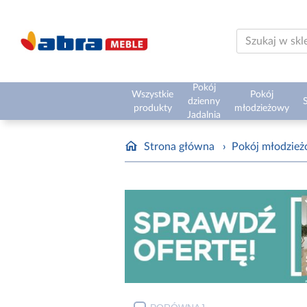
Pokój
Wszystkie
Pokój
dzienny
S
produkty
młodzieżowy
Jadalnia
Strona główna
›
Pokój młodzie