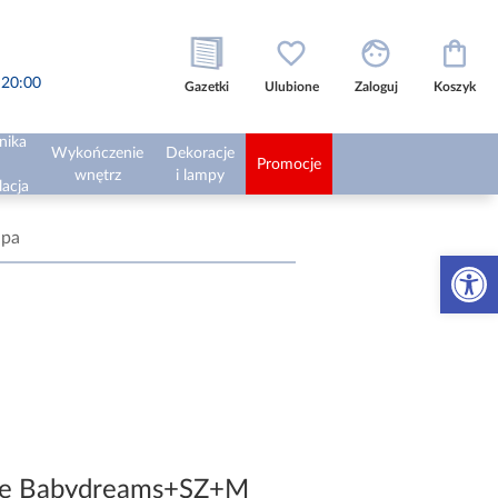
o 20:00
Gazetki
Ulubione
Zaloguj
Koszyk
nika
Wykończenie
Dekoracje
Promocje
wnętrz
i lampy
lacja
apa
Otwórz 
ęce Babydreams+SZ+M