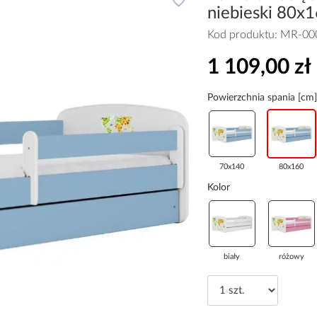
niebieski 80x
Kod produktu:
MR-00
1 109,00 zł
Powierzchnia spania [cm]
70x140
80x160
Kolor
biały
różowy