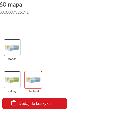
160 mapa
0000007325391
80x180
zielony
niebieski
Dodaj do koszyka