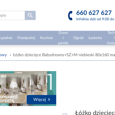
660 627 627
Infolinia dziś od 9:00 d
Drzwi
Tech
ypialnia
Przedpokój
Kuchnia
i
Ogród
Łazienka
i
panele
Insta
żowy
›
Łóżko dziecięce Babydreams+SZ+M niebieski 80x160 m
Więcej
Łóżko dzieci