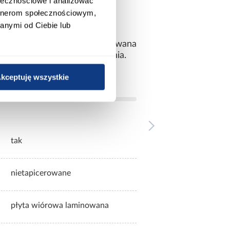
ołecznościowe i analizować
artnerom społecznościowym,
anymi od Ciebie lub
estetycznego wyglądu. Wbudowana
ie do codziennego użytkowania.
kceptuję wszystkie
tak
nietapicerowane
płyta wiórowa laminowana