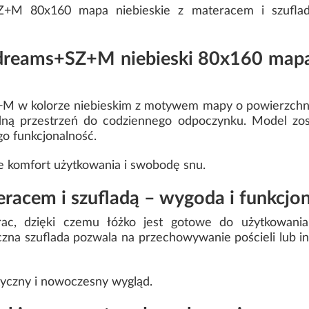
Z+M 80x160 mapa niebieskie z materacem i szufladą
ydreams+SZ+M niebieski 80x160 mapa
M w kolorze niebieskim z motywem mapy o powierzchni
dną przestrzeń do codziennego odpoczynku. Model zo
go funkcjonalność.
e komfort użytkowania i swobodę snu.
eracem i szufladą – wygoda i funkcjo
ac, dzięki czemu łóżko jest gotowe do użytkowani
na szuflada pozwala na przechowywanie pościeli lub i
yczny i nowoczesny wygląd.