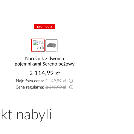
promocja
Sofa rozkładana Foster z
Szafa Palermo 
y
pojemnikiem beżowa
kaszmir/lustr
2 295,99 zł
1 699,00 z
Najniższa cena:
2 299,99 zł
Cena regularna:
2 499,99 zł
kt nabyli