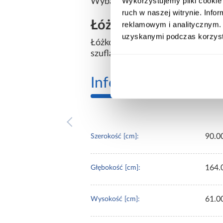
Wykorzystujemy pliki cookie 
Wybarwienie: niebieskie
ruch w naszej witrynie. Inf
Łóżko Babydreams ma
reklamowym i analitycznym. 
uzyskanymi podczas korzysta
Łóżko dziecięce Babydreams+SZ+
szuflada oraz materac w zestawie
Informacje
Transp
90.0
Szerokość [cm]:
164.
Głębokość [cm]:
61.0
Wysokość [cm]: