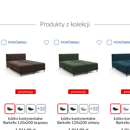
Produkty z kolekcji
PORÓWNAJ
PORÓWNAJ
PORÓWNA
promocja
promocja
pro
+32
+32
Łóżko kontynentalne
Łóżko kontynentalne
Łóżko ko
Barkello 120x200 brązowy
Barkello 120x200 zielony
Barkell
tur