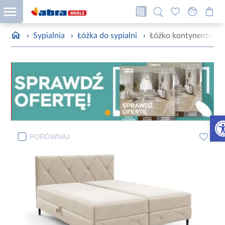
›
Sypialnia
›
Łóżka do sypialni
›
Łóżko kontynentalne
Otw
PORÓWNAJ