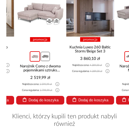
promocja
promocja
pro
Kuchnia Luxeo 260 Baltic
Storm/Beige Set 3
3 860,10 zł
Najniższa cena:
4 289,00 zł
Narożnik Como z dwoma
Narożnik z 
pojemnikami sztruks
Marco
Cena regularna:
4 289,00 zł
beżowy
2 519,99 zł
2 44
Najniższa cena:
2 599,99 zł
Najniższa cena
Cena regularna:
2 799,99 zł
Cena regularna
Dodaj do koszyka
Dodaj do koszyka
Dodaj
Klienci, którzy kupili ten produkt nabyli
również