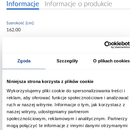
Informacje
Informacje o produkcie
Szerokość [cm]:
162.00
Głębokość [cm]:
206.00
Zgoda
Szczegóły
O plikach cookies
Wysokość [cm]:
91.00
Wysokość do siedziska [cm]:
Niniejsza strona korzysta z plików cookie
57.00
Wykorzystujemy pliki cookie do spersonalizowania treści i
reklam, aby oferować funkcje społecznościowe i analizować
Szerokość pow. spania [cm]:
ruch w naszej witrynie. Informacje o tym, jak korzystasz z
160.00
naszej witryny, udostępniamy partnerom
społecznościowym, reklamowym i analitycznym. Partnerzy
Długość pow. spania [cm]:
mogą połączyć te informacje z innymi danymi otrzymanymi
200.00