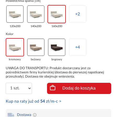
Powierzchnia spania [cm]
+2
120x200
140x200
160x200
Kolor
+4
kremowy
beżowy
brązowy
UWAGA DO TRANSPORTU: Produkt dostarczany jest za
pośrednictwem firmy kurierskiej (dostawa do pierwszej napotkanej
przeszkody). Dostawa nie obejmuje wniesienia.
Dodaj do koszyka
Kup na raty już od
54
zł/m-c >
Dostawa