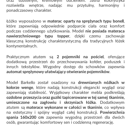
oraz subtelnym, kremowym odcieniem. Jasna kolorystyka
rozświetla wnętrze, nadając mu przytulny, harmonijny i
ponadczasowy charakter.
Łóżko wyposażono w
materac oparty na sprężynach typu bonell
,
które zapewniają odpowiednie podparcie ciała oraz komfort
podczas codziennego użytkowania. Model
nie posiada materaca
nawierzchniowego typu topper
, dzięki czemu zachowuje
klasyczną konstrukcję charakterystyczną dla tradycyjnych łóżek
kontynentalnych.
Praktycznym atutem są
2 pojemniki na pościel
, oferujące
dodatkową przestrzeń do przechowywania kołder, poduszek i
innych tekstyliów. Wygodny dostęp do schowków zapewnia
automat sprężynowy ułatwiający otwieranie pojemników
.
Model Barkello został osadzony na
drewnianych nóżkach w
kolorze wenge
, które nadają konstrukcji elegancki wygląd oraz
zapewniają stabilność. Wyjątkowy charakter mebla podkreślają
ozdobne przeszycia oraz guziki tapicerowane w tej samej tkaninie,
umieszczone na zagłowiu i skrzyniach łóżka
. Dodatkowym
atutem są
materace wykonane w całości w tkaninie
, co wpływa
na estetyczny i spójny wygląd całej konstrukcji.
Powierzchnia
spania 160x200 cm
zapewnia wygodną przestrzeń dla dwóch
osób, gwarantując komfortowy sen i codzienną regenerację.