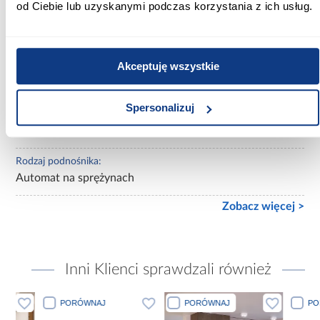
od Ciebie lub uzyskanymi podczas korzystania z ich usług.
Powierzchnia spania [cm]:
160x200
Akceptuję wszystkie
Materac w komplecie:
Z materacem
Spersonalizuj
Rozmiar materaca [cm]:
160x200
Rodzaj podnośnika:
Automat na sprężynach
Zobacz więcej >
Inni Klienci sprawdzali również
PORÓWNAJ
PORÓWNAJ
PORÓWN