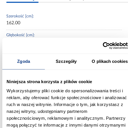
Szerokość [cm]:
162.00
Głębokość [cm]:
206.00
Wysokość [cm]:
91.00
Zgoda
Szczegóły
O plikach cookies
Wysokość do siedziska [cm]:
57.00
Niniejsza strona korzysta z plików cookie
Wykorzystujemy pliki cookie do spersonalizowania treści i
Szerokość pow. spania [cm]:
reklam, aby oferować funkcje społecznościowe i analizować
160.00
ruch w naszej witrynie. Informacje o tym, jak korzystasz z
Długość pow. spania [cm]:
naszej witryny, udostępniamy partnerom
200.00
społecznościowym, reklamowym i analitycznym. Partnerzy
mogą połączyć te informacje z innymi danymi otrzymanymi