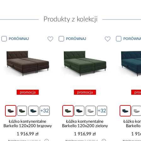
Produkty z kolekcji
PORÓWNAJ
PORÓWNAJ
PORÓWNA
promocja
promocja
pro
+32
+32
Łóżko kontynentalne
Łóżko kontynentalne
Łóżko ko
Barkello 120x200 brązowy
Barkello 120x200 zielony
Barkell
tur
1 916,99 zł
1 916,99 zł
1 91