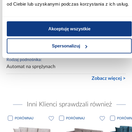
Powierzchnia spania [cm]:
od Ciebie lub uzyskanymi podczas korzystania z ich usług.
160x200
Materac w komplecie:
Z materacem
Akceptuję wszystkie
Rozmiar materaca [cm]:
Spersonalizuj
160x200
Rodzaj podnośnika:
Automat na sprężynach
Zobacz więcej >
Inni Klienci sprawdzali również
PORÓWNAJ
PORÓWNAJ
PORÓWN