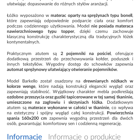
ułatwiając dopasowanie do różnych stylów aranżacji.
Łóżko wyposażono w
materac oparty na sprężynach typu bonell
,
które zapewniają odpowiednie podparcie ciała oraz komfort
podczas codziennego użytkowania. Model
nie posiada materaca
nawierzchniowego typu topper
, dzięki czemu zachowuje
klasyczną konstrukcję charakterystyczną dla tradycyjnych łóżek
kontynentalnych.
Praktycznym atutem są
2 pojemniki na pościel
, oferujące
dodatkową przestrzeń do przechowywania kołder, poduszek i
innych tekstyliów. Wygodny dostęp do schowków zapewnia
automat sprężynowy ułatwiający otwieranie pojemników
.
Model Barkello został osadzony na
drewnianych nóżkach w
kolorze wenge
, które nadają konstrukcji elegancki wygląd oraz
zapewniają stabilność. Wyjątkowy charakter mebla podkreślają
ozdobne przeszycia oraz guziki tapicerowane w tej samej tkaninie,
umieszczone na zagłowiu i skrzyniach łóżka
. Dodatkowym
atutem są
materace wykonane w całości w tkaninie
, co wpływa
na estetyczny i spójny wygląd całej konstrukcji.
Powierzchnia
spania 160x200 cm
zapewnia wygodną przestrzeń dla dwóch
osób, gwarantując komfortowy sen i codzienną regenerację.
Informacje
Informacje o produkcie