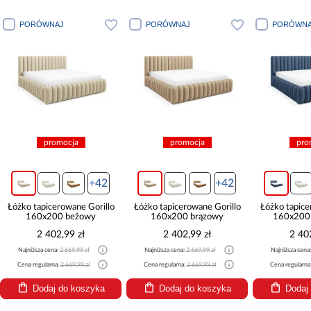
PORÓWNAJ
PORÓWNAJ
PORÓWNA
promocja
promocja
pro
+42
+42
Łóżko tapicerowane Gorillo
Łóżko tapicerowane Gorillo
Łóżko tapice
160x200 beżowy
160x200 brązowy
160x200
2 402,99 zł
2 402,99 zł
2 40
Najniższa cena:
2 669,99 zł
Najniższa cena:
2 669,99 zł
Najniższa cena
Cena regularna:
2 669,99 zł
Cena regularna:
2 669,99 zł
Cena regularna
Dodaj do koszyka
Dodaj do koszyka
Dodaj