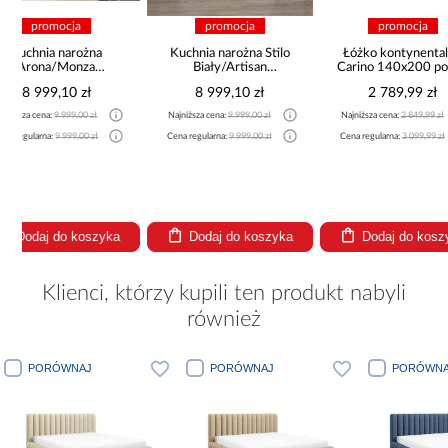
promocja
promocja
pr
Kuchnia narożna Stilo
Łóżko kontynentalne
Kuchnia L
Biały/Artisan
Carino 140x200 popiel
Storm/
265x300x180 Cm
8 999,10 zł
2 789,99 zł
3 8
Najniższa cena:
9 999,00 zł
Najniższa cena:
2 849,99 zł
Najniższa ce
Cena regularna:
9 999,00 zł
Cena regularna:
3 099,99 zł
Cena regular
a
Dodaj do koszyka
Dodaj do koszyka
Doda
Klienci, którzy kupili ten produkt nabyli
również
PORÓWNAJ
PORÓWNAJ
PORÓWNA