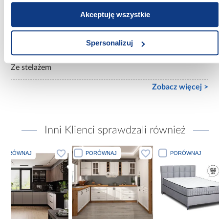
Bez materaca
Akceptuję wszystkie
Rozmiar materaca [cm]:
200x200
Spersonalizuj
Stelaż w komplecie:
Ze stelażem
Zobacz więcej >
Inni Klienci sprawdzali również
PORÓWNAJ
PORÓWNAJ
PORÓW