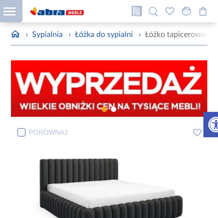
›
Sypialnia
›
Łóżka do sypialni
›
Łóżko tapicerowane 
Otw
PORÓWNAJ