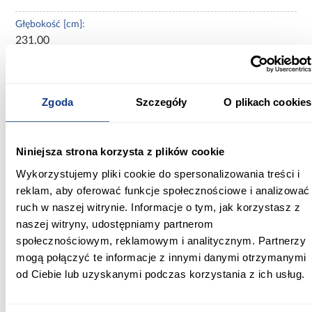
Głębokość [cm]:
231.00
Wysokość [cm]:
97.00
Zgoda
Szczegóły
O plikach cookies
Wysokość do siedziska [cm]:
37.00
Niniejsza strona korzysta z plików cookie
Szerokość pow. spania [cm]:
Wykorzystujemy pliki cookie do spersonalizowania treści i
200.00
reklam, aby oferować funkcje społecznościowe i analizować
ruch w naszej witrynie. Informacje o tym, jak korzystasz z
Długość pow. spania [cm]:
naszej witryny, udostępniamy partnerom
200.00
społecznościowym, reklamowym i analitycznym. Partnerzy
Powierzchnia spania [cm]:
mogą połączyć te informacje z innymi danymi otrzymanymi
200x200
od Ciebie lub uzyskanymi podczas korzystania z ich usług.
Materac w komplecie: