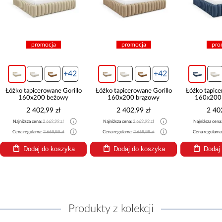
promocja
promocja
pro
+42
+42
Łóżko tapicerowane Gorillo
Łóżko tapicerowane Gorillo
Łóżko tapice
160x200 beżowy
160x200 brązowy
160x200
2 402,99 zł
2 402,99 zł
2 40
Najniższa cena:
2 669,99 zł
Najniższa cena:
2 669,99 zł
Najniższa cena
Cena regularna:
2 669,99 zł
Cena regularna:
2 669,99 zł
Cena regularna
Dodaj do koszyka
Dodaj do koszyka
Dodaj
Produkty z kolekcji