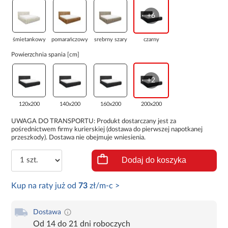
+6
śmietankowy
pomarańczowy
srebrny szary
czarny
Powierzchnia spania [cm]
+2
120x200
140x200
160x200
200x200
UWAGA DO TRANSPORTU: Produkt dostarczany jest za
pośrednictwem firmy kurierskiej (dostawa do pierwszej napotkanej
przeszkody). Dostawa nie obejmuje wniesienia.
Dodaj do koszyka
Kup na raty już od
73
zł/m-c >
Dostawa
Od 14 do 21 dni roboczych