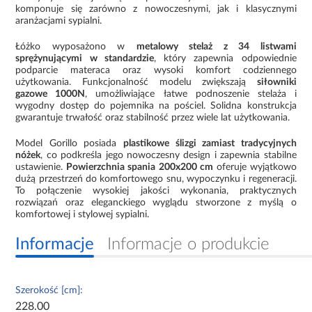
komponuje się zarówno z nowoczesnymi, jak i klasycznymi
aranżacjami sypialni.
Łóżko wyposażono w
metalowy stelaż z 34 listwami
sprężynującymi w standardzie
, który zapewnia odpowiednie
podparcie materaca oraz wysoki komfort codziennego
użytkowania. Funkcjonalność modelu zwiększają
siłowniki
gazowe 1000N
, umożliwiające łatwe podnoszenie stelaża i
wygodny dostęp do pojemnika na pościel. Solidna konstrukcja
gwarantuje trwałość oraz stabilność przez wiele lat użytkowania.
Model Gorillo posiada
plastikowe ślizgi zamiast tradycyjnych
nóżek
, co podkreśla jego nowoczesny design i zapewnia stabilne
ustawienie.
Powierzchnia spania 200x200 cm
oferuje wyjątkowo
dużą przestrzeń do komfortowego snu, wypoczynku i regeneracji.
To połączenie wysokiej jakości wykonania, praktycznych
rozwiązań oraz eleganckiego wyglądu stworzone z myślą o
komfortowej i stylowej sypialni.
Informacje
Informacje o produkcie
Szerokość [cm]:
228.00