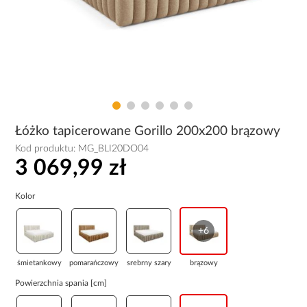
Łóżko tapicerowane Gorillo 200x200 brązowy
Kod produktu:
MG_BLI20DO04
3 069,99 zł
Kolor
+6
śmietankowy
pomarańczowy
srebrny szary
brązowy
Powierzchnia spania [cm]