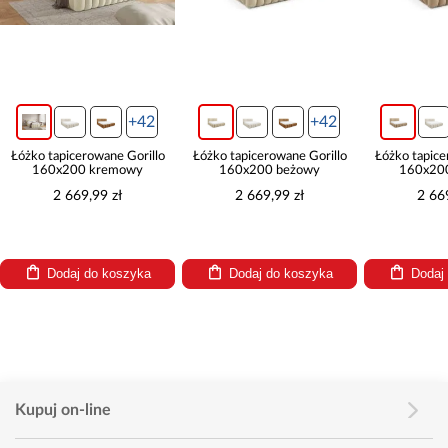
+42
+42
 tapicerowane Gorillo
Łóżko tapicerowane Gorillo
Łóżko tapicerowane 
60x200 kremowy
160x200 beżowy
160x200 brąz
2 669,99 zł
2 669,99 zł
2 669,99 zł
Dodaj do koszyka
Dodaj do koszyka
Dodaj do ko
Kupuj on-line