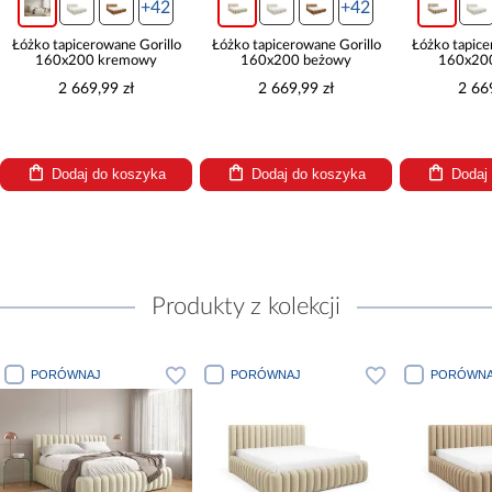
+42
+42
 tapicerowane Gorillo
Łóżko tapicerowane Gorillo
Łóżko tapicerowane 
60x200 kremowy
160x200 beżowy
160x200 brąz
2 669,99 zł
2 669,99 zł
2 669,99 zł
Dodaj do koszyka
Dodaj do koszyka
Dodaj do ko
Produkty z kolekcji
ORÓWNAJ
PORÓWNAJ
PORÓWNAJ