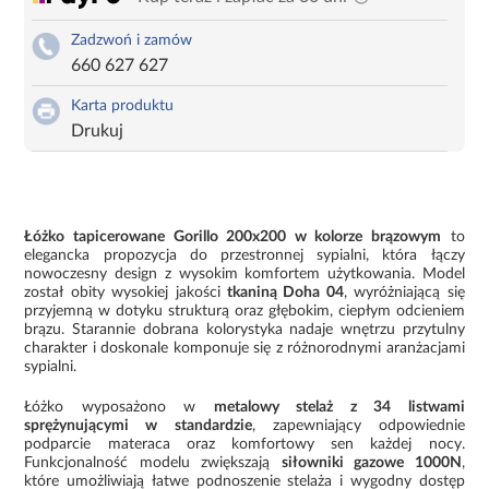
Zadzwoń i zamów
660 627 627
Karta produktu
Drukuj
Łóżko tapicerowane Gorillo 200x200 w kolorze brązowym
to
elegancka propozycja do przestronnej sypialni, która łączy
nowoczesny design z wysokim komfortem użytkowania. Model
został obity wysokiej jakości
tkaniną Doha 04
, wyróżniającą się
przyjemną w dotyku strukturą oraz głębokim, ciepłym odcieniem
brązu. Starannie dobrana kolorystyka nadaje wnętrzu przytulny
charakter i doskonale komponuje się z różnorodnymi aranżacjami
sypialni.
Łóżko wyposażono w
metalowy stelaż z 34 listwami
sprężynującymi w standardzie
, zapewniający odpowiednie
podparcie materaca oraz komfortowy sen każdej nocy.
Funkcjonalność modelu zwiększają
siłowniki gazowe 1000N
,
które umożliwiają łatwe podnoszenie stelaża i wygodny dostęp