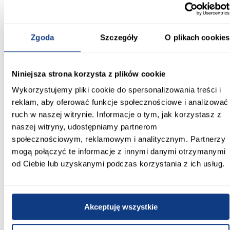
Wysokość do siedziska [cm]:
37.00
Zgoda
Szczegóły
O plikach cookies
Szerokość pow. spania [cm]:
200.00
Niniejsza strona korzysta z plików cookie
Długość pow. spania [cm]:
Wykorzystujemy pliki cookie do spersonalizowania treści i
200.00
reklam, aby oferować funkcje społecznościowe i analizować
ruch w naszej witrynie. Informacje o tym, jak korzystasz z
Powierzchnia spania [cm]:
200x200
naszej witryny, udostępniamy partnerom
społecznościowym, reklamowym i analitycznym. Partnerzy
Materac w komplecie:
mogą połączyć te informacje z innymi danymi otrzymanymi
Bez materaca
od Ciebie lub uzyskanymi podczas korzystania z ich usług.
Rozmiar materaca [cm]:
200x200
Akceptuję wszystkie
Stelaż w komplecie:
Ze stelażem