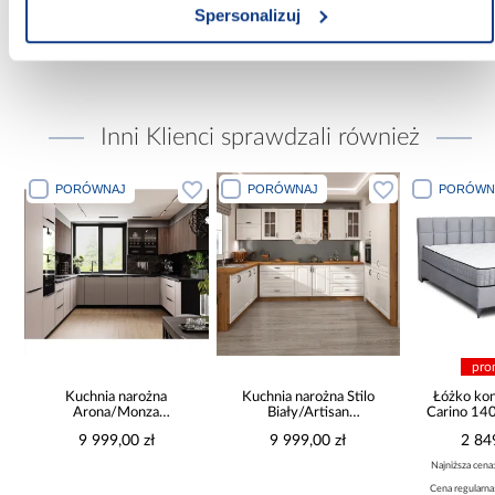
Spersonalizuj
Zobacz więcej >
Inni Klienci sprawdzali również
PORÓWNAJ
PORÓWNAJ
PORÓWN
pro
a
Kuchnia narożna
Kuchnia narożna Stilo
Łóżko ko
Arona/Monza
Biały/Artisan
Carino 14
375x325x225
265x300x180 Cm
9 999,00 zł
9 999,00 zł
2 84
Najniższa cena
Cena regularna