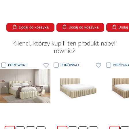
Dodaj do koszyka
Dodaj do koszyka
Dodaj
Klienci, którzy kupili ten produkt nabyli
również
ORÓWNAJ
PORÓWNAJ
PORÓWNAJ