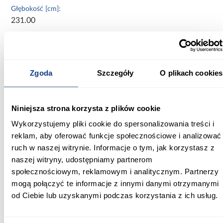
Głębokość [cm]:
231.00
Wysokość [cm]:
97.00
Zgoda
Szczegóły
O plikach cookies
Wysokość do siedziska [cm]:
37.00
Niniejsza strona korzysta z plików cookie
Szerokość pow. spania [cm]:
200.00
Wykorzystujemy pliki cookie do spersonalizowania treści i
reklam, aby oferować funkcje społecznościowe i analizować
Długość pow. spania [cm]:
ruch w naszej witrynie. Informacje o tym, jak korzystasz z
200.00
naszej witryny, udostępniamy partnerom
społecznościowym, reklamowym i analitycznym. Partnerzy
Powierzchnia spania [cm]:
mogą połączyć te informacje z innymi danymi otrzymanymi
200x200
od Ciebie lub uzyskanymi podczas korzystania z ich usług.
Materac w komplecie:
Bez materaca