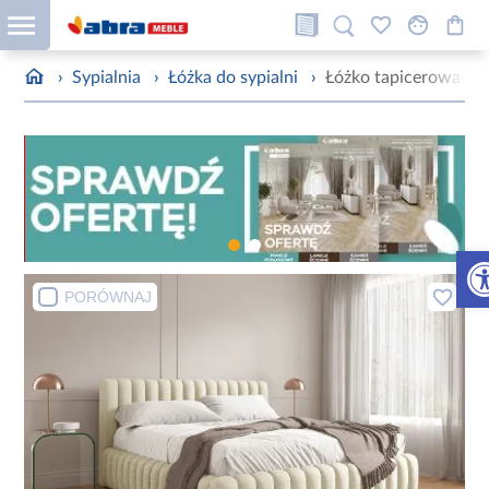
›
Sypialnia
›
Łóżka do sypialni
›
Łóżko tapicerowane 
Otw
PORÓWNAJ