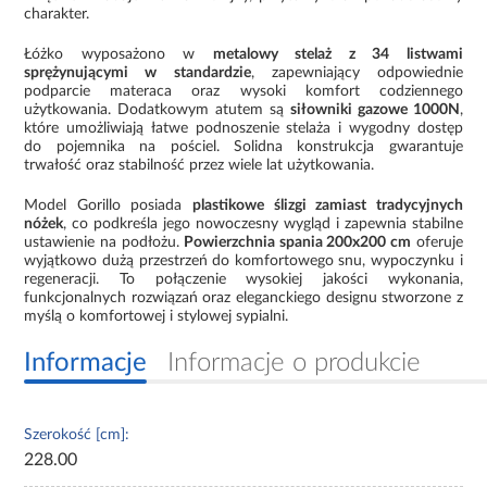
charakter.
Łóżko wyposażono w
metalowy stelaż z 34 listwami
sprężynującymi w standardzie
, zapewniający odpowiednie
podparcie materaca oraz wysoki komfort codziennego
użytkowania. Dodatkowym atutem są
siłowniki gazowe 1000N
,
które umożliwiają łatwe podnoszenie stelaża i wygodny dostęp
do pojemnika na pościel. Solidna konstrukcja gwarantuje
trwałość oraz stabilność przez wiele lat użytkowania.
Model Gorillo posiada
plastikowe ślizgi zamiast tradycyjnych
nóżek
, co podkreśla jego nowoczesny wygląd i zapewnia stabilne
ustawienie na podłożu.
Powierzchnia spania 200x200 cm
oferuje
wyjątkowo dużą przestrzeń do komfortowego snu, wypoczynku i
regeneracji. To połączenie wysokiej jakości wykonania,
funkcjonalnych rozwiązań oraz eleganckiego designu stworzone z
myślą o komfortowej i stylowej sypialni.
Informacje
Informacje o produkcie
Szerokość [cm]:
228.00