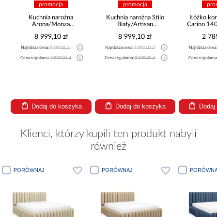
promocja
promocja
pro
a
Kuchnia narożna
Kuchnia narożna Stilo
Łóżko ko
Arona/Monza
Biały/Artisan
Carino 14
375x325x225
265x300x180 Cm
8 999,10 zł
8 999,10 zł
2 78
Najniższa cena:
9 999,00 zł
Najniższa cena:
9 999,00 zł
Najniższa cena
Cena regularna:
9 999,00 zł
Cena regularna:
9 999,00 zł
Cena regularna
Dodaj do koszyka
Dodaj do koszyka
Dodaj
Klienci, którzy kupili ten produkt nabyli
również
PORÓWNAJ
PORÓWNAJ