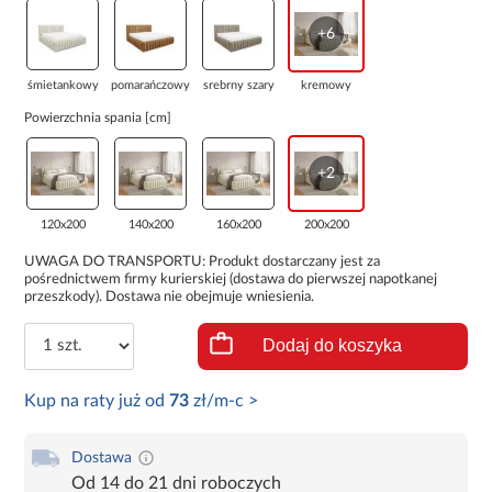
+6
śmietankowy
pomarańczowy
srebrny szary
kremowy
Powierzchnia spania [cm]
+2
120x200
140x200
160x200
200x200
UWAGA DO TRANSPORTU: Produkt dostarczany jest za
pośrednictwem firmy kurierskiej (dostawa do pierwszej napotkanej
przeszkody). Dostawa nie obejmuje wniesienia.
Dodaj do koszyka
Kup na raty już od
73
zł/m-c >
Dostawa
Od 14 do 21 dni roboczych