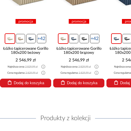
promocja
promocja
+42
+42
+42
 Gorillo
Łóżko tapicerowane Gorillo
Łóżko tapicerowane Gorillo
Łó
owy
180x200 brązowy
180x200 granatowy
ł
2 546,99 zł
2 546,99 zł
zł
Najniższa cena:
2 829,99 zł
Najniższa cena:
2 829,99 zł
 zł
Cena regularna:
2 829,99 zł
Cena regularna:
2 829,99 zł
szyka
Dodaj do koszyka
Dodaj do koszyka
Produkty z kolekcji