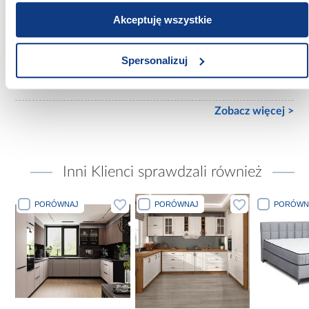
Akceptuję wszystkie
Rozmiar materaca [cm]:
200x200
Spersonalizuj
Stelaż w komplecie:
Ze stelażem
Zobacz więcej >
Inni Klienci sprawdzali również
PORÓWNAJ
PORÓWNAJ
PORÓWN