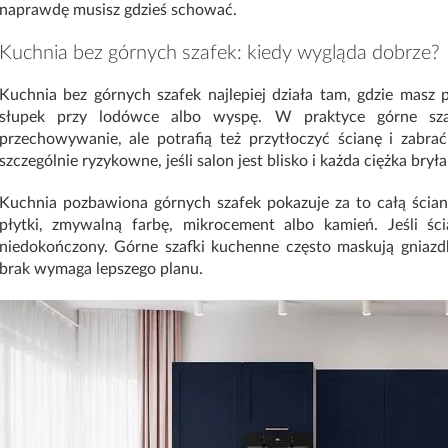
naprawdę musisz gdzieś schować.
Kuchnia bez górnych szafek: kiedy wygląda dobrze?
Kuchnia bez górnych szafek najlepiej działa tam, gdzie masz p
słupek przy lodówce albo wyspę. W praktyce górne sza
przechowywanie, ale potrafią też przytłoczyć ścianę i zabra
szczególnie ryzykowne, jeśli salon jest blisko i każda ciężka brył
Kuchnia pozbawiona górnych szafek pokazuje za to całą ścianę
płytki, zmywalną farbę, mikrocement albo kamień. Jeśli śc
niedokończony. Górne szafki kuchenne często maskują gniazdk
brak wymaga lepszego planu.