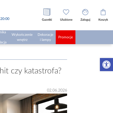
o 20:00
Gazetki
Ulubione
Zaloguj
Koszyk
nika
Wykończenie
Dekoracje
Promocje
wnętrz
i lampy
lacja
Otwórz 
it czy katastrofa?
02.06.2026