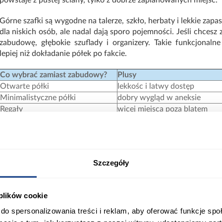
Górne szafki są wygodne na talerze, szkło, herbaty i lekkie zap
dla niskich osób, ale nadal dają sporo pojemności. Jeśli chcesz 
zabudowę, głębokie szuflady i organizery. Takie funkcjonaln
lepiej niż dokładanie półek po fakcie.
Co wybrać zamiast zabudowy?
Plusy
Otwarte półki
lekkośc i latwy dostęp
Minimalistyczne półki
dobry wygląd w aneksie
Regały
wicej miejsca poza blatem
Słupki
miejsce na zapasy i AGD
Co dać zamiast górnych szafek?
Zamiast górnych szafek możesz wybrać otwarte półki, ale
Szczegóły
codziennym gotowaniu szybko łapią osad, więc najlepiej spraw
rzeczy często używane. Zamiast szafek górnych dobrze wygląda
strefie śniadaniowej. Zamiast wiszących szafek możesz też zost
 plików cookie
oświetlenie.
do spersonalizowania treści i reklam, aby oferować funkcje sp
Jeśli chcesz zastąpić górne szafki bez utraty wygody, połąc