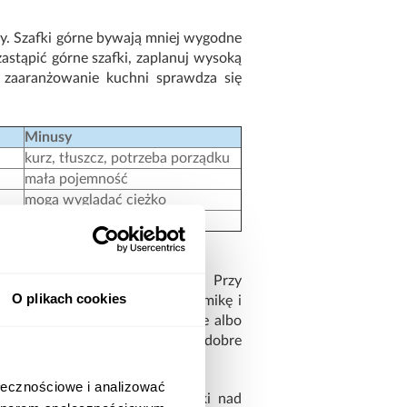
asy. Szafki górne bywają mniej wygodne
zastąpić górne szafki, zaplanuj wysoką
e zaaranżowanie kuchni sprawdza się
Minusy
kurz, tłuszcz, potrzeba porządku
mała pojemność
mogą wyglądać ciężko
wymagają wolnej ściany
 nie na całej długości blatu. Przy
O plikach cookies
dzają się na kubki, ładną ceramikę i
ją krótkie półki przy ekspresie albo
awić pustą ścianę i postawić na dobre
ołecznościowe i analizować
z kilka rozwiązań. Otwarte półki nad