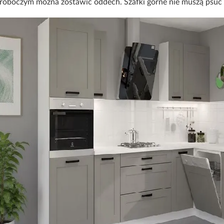
roboczym można zostawić oddech. Szafki górne nie muszą psuć ef