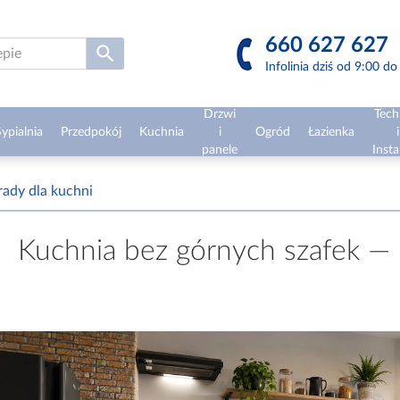
660 627 627
Infolinia dziś od 9:00 d
Drzwi
Tech
ypialnia
Przedpokój
Kuchnia
i
Ogród
Łazienka
i
panele
Insta
rady dla kuchni
Kuchnia bez górnych szafek — h