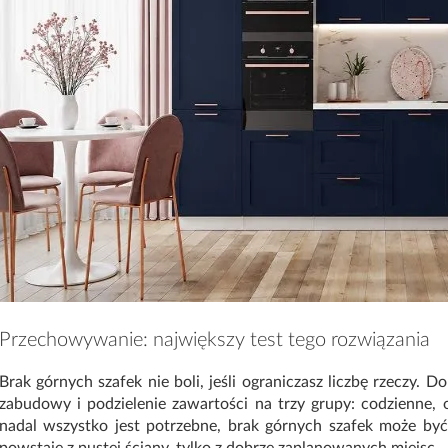
Przechowywanie: największy test tego rozwiązania
Brak górnych szafek nie boli, jeśli ograniczasz liczbę rzeczy. 
zabudowy i podzielenie zawartości na trzy grupy: codzienne, ok
nadal wszystko jest potrzebne, brak górnych szafek może być
powstaje z pustej ściany, tylko z dobrze zaplanowanych miejsc.