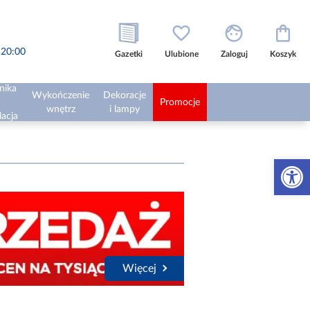
o 20:00
Gazetki
Ulubione
Zaloguj
Koszyk
nika
Wykończenie
Dekoracje
Promocje
wnętrz
i lampy
lacja
Otwórz 
Więcej