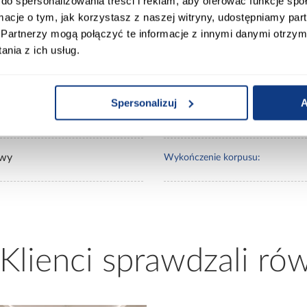
do spersonalizowania treści i reklam, aby oferować funkcje sp
ormacje o tym, jak korzystasz z naszej witryny, udostępniamy p
0
Lustro:
Partnerzy mogą połączyć te informacje z innymi danymi otrzym
nia z ich usług.
50
Ilość drzwi:
Spersonalizuj
A
wy
Wykończenie frontów:
wy
Wykończenie korpusu:
 Klienci sprawdzali ró