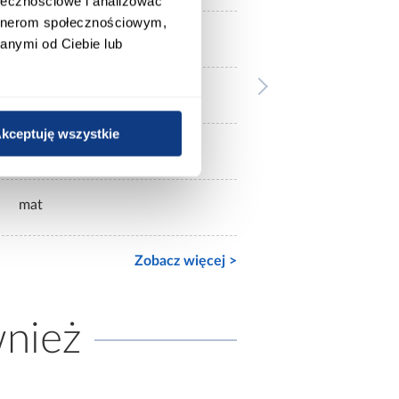
ołecznościowe i analizować
artnerom społecznościowym,
bez lustra
anymi od Ciebie lub
2-drzwiowa
kceptuję wszystkie
mat
mat
Zobacz więcej >
wnież