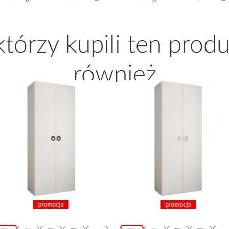
 którzy kupili ten produ
również
promocja
promocja