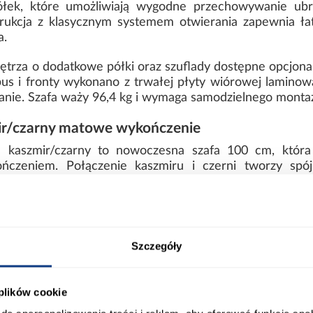
ek, które umożliwiają wygodne przechowywanie ubra
ukcja z klasycznym systemem otwierania zapewnia łat
a.
trza o dodatkowe półki oraz szuflady dostępne opcjona
us i fronty wykonano z trwałej płyty wiórowej laminowa
nie. Szafa waży 96,4 kg i wymaga samodzielnego monta
r/czarny matowe wykończenie
aszmir/czarny to nowoczesna szafa 100 cm, która ł
ńczeniem. Połączenie kaszmiru i czerni tworzy spój
ną formę.
ort
Informacje o produkcie
Szczegóły
 plików cookie
00
Wybarwienie: