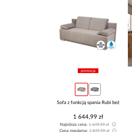
promocja
promocja
Sofa z funkcją spania Rubi beż
Kuchnia narożna Stilo
Biały/Artisan 265x300x180
Cm
1 644,99 zł
8 999,10 zł
sza cena:
1 649,99 zł
Najniższa cena:
9 999,00 zł
egularna:
1 849,99 zł
Cena regularna:
9 999,00 zł