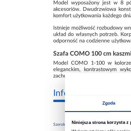
Model wyposażony jest w 8 pół
akcesoriów. Dwudrzwiowa konstr
komfort użytkowania każdego dni
Istnieje możliwość rozbudowy wnę
układ do własnych potrzeb. Korp
odporność na codzienne użytkowa
Szafa COMO 100 cm kaszmi
Model COMO 1-100 w kolorze k
eleganckim, kontrastowym wyko
zachowując prostą i uporządkowa
Informacje
Transp
Zgoda
Niniejsza strona korzysta z
100.
Szerokość [cm]: