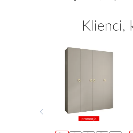
Klienci,
promocja
promocja