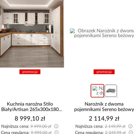
promocja
promocja
Narożnik z dwoma
Narożnik Como z dwoma
pojemnikami Sereno beżowy
pojemnikami sztruks beżow
2 114,99 zł
2 519,99 zł
Najniższa cena:
2 149,99 zł
Najniższa cena:
2 599,99 zł
Cena regularna:
2 349,99 zł
Cena regularna:
2 799,99 zł