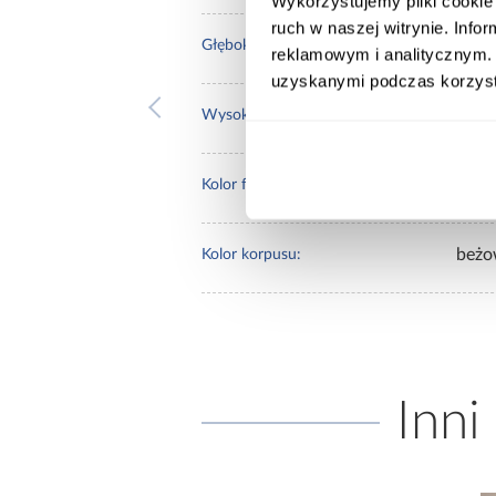
Wykorzystujemy pliki cookie 
ruch w naszej witrynie. Inf
50.0
Głębokość [cm]:
reklamowym i analitycznym. 
uzyskanymi podczas korzysta
245.
Wysokość [cm]:
beżo
Kolor frontów:
beżo
Kolor korpusu:
Inni