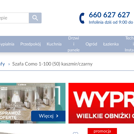
660 627 627
Infolinia dziś od 9:00 d
Drzwi
Tech
ypialnia
Przedpokój
Kuchnia
i
Ogród
Łazienka
i
panele
Insta
afy
›
Szafa Como 1-100 (50) kaszmir/czarny
Więcej
promocja