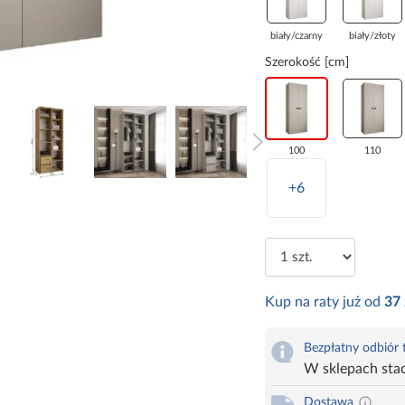
biały/czarny
biały/złoty
Szerokość [cm]
100
110
+6
Kup na raty już od
37
Bezpłatny odbiór
W sklepach sta
Dostawa