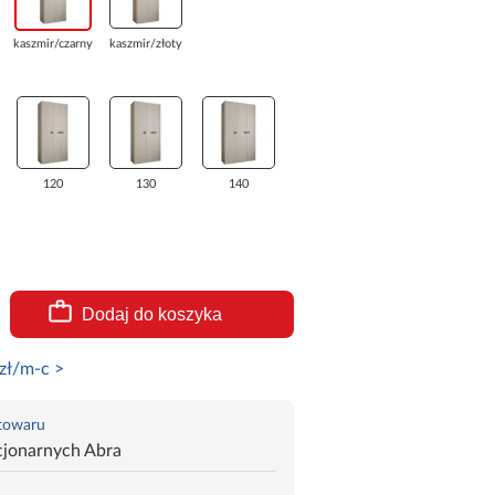
kaszmir/czarny
kaszmir/złoty
120
130
140
Dodaj do koszyka
zł/m-c >
 towaru
cjonarnych Abra