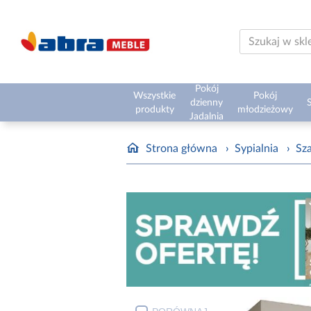
Pokój
Wszystkie
Pokój
dzienny
S
produkty
młodzieżowy
Jadalnia
Strona główna
›
Sypialnia
›
Sz