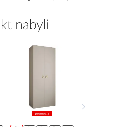
kt nabyli
promocja
promocja