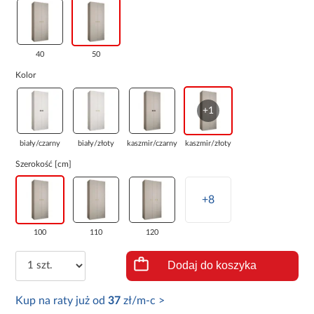
40
50
Kolor
+1
biały/czarny
biały/złoty
kaszmir/czarny
kaszmir/złoty
Szerokość [cm]
+8
100
110
120
Dodaj do koszyka
Kup na raty już od
37
zł/m-c >