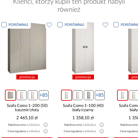
Klienci, którzy kupili ten produkt nabyli
również
PORÓWNAJ
PORÓWNAJ
PORÓWNA
promocja
promocja
pro
+85
+85
Szafa Como 1-200 (50)
Szafa Como 1-100 (40)
Szafa Com
kaszmir/złoty
biały/czarny
biał
2 465,10 zł
1 358,10 zł
1 35
Najniższa cena:
2 739,00 zł
Najniższa cena:
1 509,00 zł
Najniższa cena
Cena regularna:
2 739,00 zł
Cena regularna:
1 509,00 zł
Cena regularna