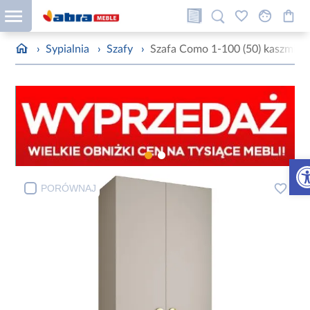
›
Sypialnia
›
Szafy
›
Szafa Como 1-100 (50) kaszmir/z
Otw
PORÓWNAJ