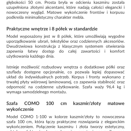
głębokości 50 cm. Prosta bryła w odcieniu kaszmiru została
uzupełniona złotymi akcentami, które nadają całości elegancki i
nowoczesny wygląd. Matowe wykończenie frontów i korpusu
podkreśla minimalistyczny charakter mebla.
Praktyczne wnętrze i 8 półek w standardzie
Model wyposażony jest w 8 półek, które umożliwiają wygodne
uporządkowanie ubrań, tekstyliów oraz codziennych akcesoriów.
Dwudrzwiowa konstrukcja z klasycznym systemem otwierania
zapewnia łatwy dostęp do całej zawartości i komfort
użytkowania każdego dnia.
Istnieje możliwość rozbudowy wnętrza o dodatkowe półki oraz
szuflady dostępne opcjonalnie, co pozwala lepiej dopasować
układ do indywidualnych potrzeb. Korpus i fronty wykonano z
trwałej płyty wiórowej laminowanej, co zapewnia stabilność oraz
odporność na codzienne użytkowanie. Szafa waży 96,4 kg i
wymaga samodzielnego montażu.
Szafa COMO 100 cm kaszmir/złoty matowe
wykończenie
Model COMO 1-100 w kolorze kaszmir/złoty to nowoczesna
szafa 100 cm, która łączy praktyczne rozwiązania z eleganckim
wykończeniem. Połączenie kaszmiru i złota tworzy estetyczny,