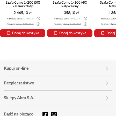
Szafa Como 1-200 (50)
Szafa Como 1-100 (40)
Szafa Com
kaszmir/złoty
biały/czarny
biał
2 465,10 zł
1 358,10 zł
1 35
Najniższa cena:
2 739,00 zł
Najniższa cena:
1 509,00 zł
Najniższa cena
Cena regularna:
2 739,00 zł
Cena regularna:
1 509,00 zł
Cena regularna
Dodaj do koszyka
Dodaj do koszyka
Dodaj
Kupuj on-line
Bezpieczeństwo
Sklepy Abra S.A.
Bądź na bieżąco