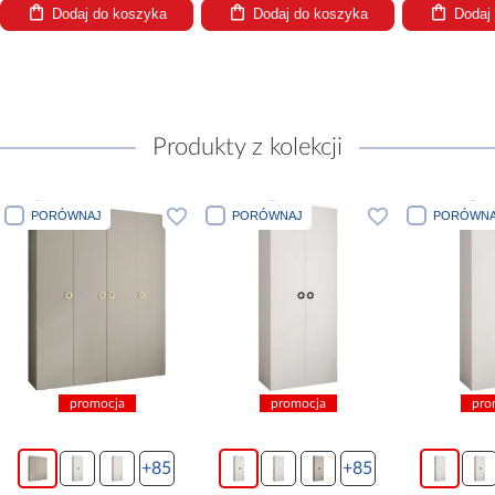
Dodaj do koszyka
Dodaj do koszyka
Dodaj
Produkty z kolekcji
PORÓWNAJ
PORÓWNAJ
PORÓWNA
promocja
promocja
pro
+85
+85