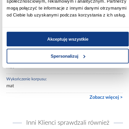
społecznościowym, reklamowym i analitycznym. Partnerzy
Wybarwienie:
mogą połączyć te informacje z innymi danymi otrzymanymi
beżowe
od Ciebie lub uzyskanymi podczas korzystania z ich usług.
Lustro:
bez lustra
Akceptuję wszystkie
Ilość drzwi:
2-drzwiowa
Spersonalizuj
Wykończenie frontów:
mat
Wykończenie korpusu:
mat
Zobacz więcej >
Inni Klienci sprawdzali również