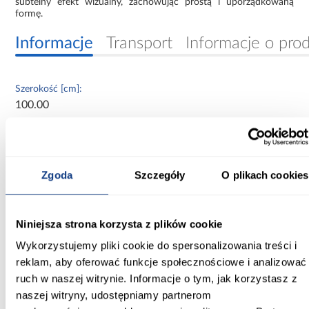
subtelny efekt wizualny, zachowując prostą i uporządkowaną
formę.
Informacje
Transport
Informacje o pro
Szerokość [cm]:
100.00
Głębokość [cm]:
50.00
Zgoda
Szczegóły
O plikach cookies
Wysokość [cm]:
245.50
Niniejsza strona korzysta z plików cookie
Kolor frontów:
beżowy
Wykorzystujemy pliki cookie do spersonalizowania treści i
reklam, aby oferować funkcje społecznościowe i analizować
Kolor korpusu:
ruch w naszej witrynie. Informacje o tym, jak korzystasz z
beżowy
naszej witryny, udostępniamy partnerom