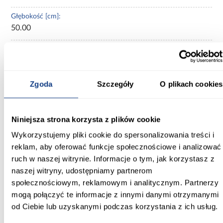
Głębokość [cm]:
50.00
Wysokość [cm]:
245.50
Kolor frontów:
Zgoda
Szczegóły
O plikach cookies
beżowy
Kolor korpusu:
Niniejsza strona korzysta z plików cookie
beżowy
Wykorzystujemy pliki cookie do spersonalizowania treści i
reklam, aby oferować funkcje społecznościowe i analizować
Wybarwienie:
ruch w naszej witrynie. Informacje o tym, jak korzystasz z
beżowe
naszej witryny, udostępniamy partnerom
Lustro:
społecznościowym, reklamowym i analitycznym. Partnerzy
bez lustra
mogą połączyć te informacje z innymi danymi otrzymanymi
od Ciebie lub uzyskanymi podczas korzystania z ich usług.
Ilość drzwi: