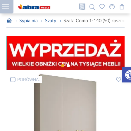
›
Sypialnia
›
Szafy
›
Szafa Como 1-140 (50) kaszmir/z
Otw
PORÓWNAJ