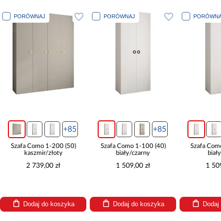
PORÓWNAJ
PORÓWNAJ
PORÓWNA
+85
+85
Szafa Como 1-200 (50)
Szafa Como 1-100 (40)
Szafa Com
kaszmir/złoty
biały/czarny
biał
2 739,00 zł
1 509,00 zł
1 50
Dodaj do koszyka
Dodaj do koszyka
Dodaj