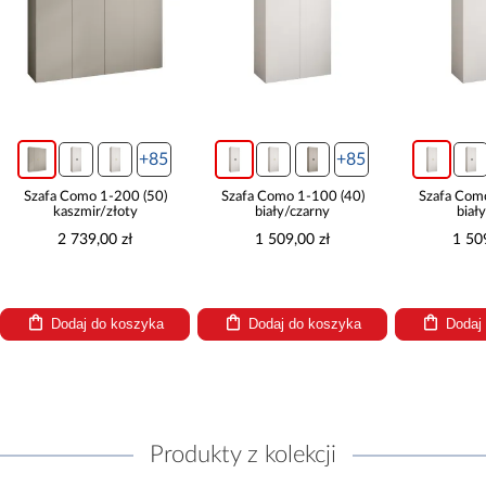
+85
+85
Szafa Como 1-200 (50)
Szafa Como 1-100 (40)
Szafa Com
kaszmir/złoty
biały/czarny
biał
2 739,00 zł
1 509,00 zł
1 50
Dodaj do koszyka
Dodaj do koszyka
Dodaj
Produkty z kolekcji