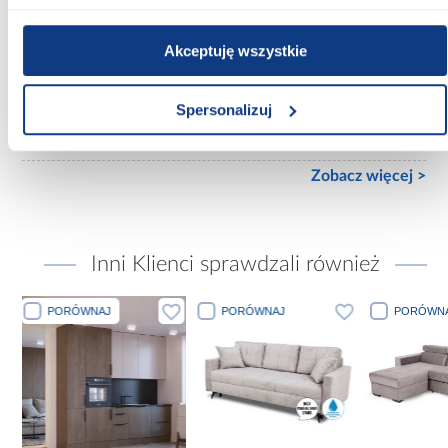
3-drzwiowa
Wykończenie frontów:
Akceptuję wszystkie
mat
Spersonalizuj
Wykończenie korpusu:
mat
Zobacz więcej >
Inni Klienci sprawdzali również
PORÓWNAJ
PORÓWNAJ
PORÓW