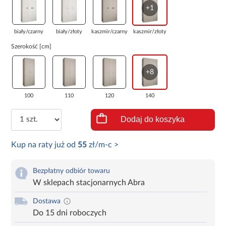
+1
biały/czarny
biały/złoty
kaszmir/czarny
kaszmir/złoty
Szerokość [cm]
+8
100
110
120
140
Dodaj do koszyka
Kup na raty już od
55
zł/m-c >
Bezpłatny odbiór towaru
W sklepach stacjonarnych Abra
Dostawa
Do 15 dni roboczych