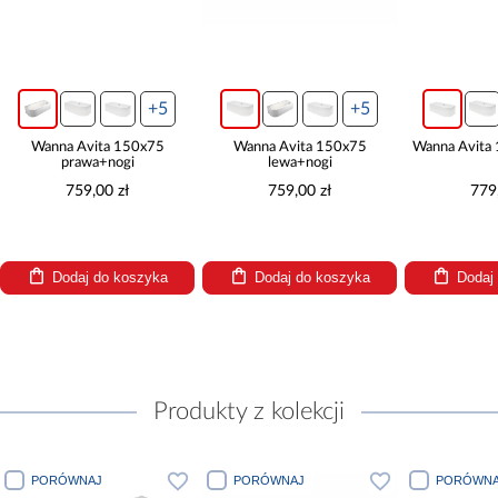
+5
+5
Wanna Avita 150x75
Wanna Avita 150x75
Wanna Avita
prawa+nogi
lewa+nogi
759,00 zł
759,00 zł
779
Dodaj do koszyka
Dodaj do koszyka
Dodaj
Produkty z kolekcji
PORÓWNAJ
PORÓWNAJ
PORÓWNA