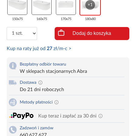
+1
150x75
160x75
170x75
180x80
Dodaj do koszyka
Kup na raty już od
27
zł/m-c >
Bezpłatny odbiór towaru
W sklepach stacjonarnych Abra
Dostawa
Do 21 dni roboczych
Metody płatności
Kup teraz i zapłać za 30 dni
Zadzwoń i zamów
660 627 627