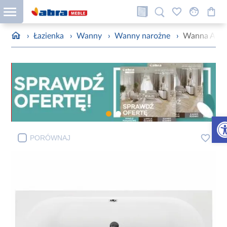
›
Łazienka
›
Wanny
›
Wanny narożne
›
Wanna Avita
Otw
PORÓWNAJ