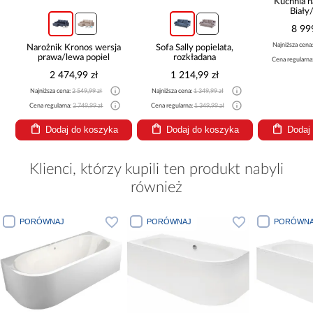
Kuchnia n
Biały
265x30
8 99
Najniższa cena
Narożnik Kronos wersja
Sofa Sally popielata,
prawa/lewa popiel
rozkładana
Cena regularna
2 474,99 zł
1 214,99 zł
Najniższa cena:
2 549,99 zł
Najniższa cena:
1 349,99 zł
Cena regularna:
2 749,99 zł
Cena regularna:
1 349,99 zł
Dodaj do koszyka
Dodaj do koszyka
Dodaj
Klienci, którzy kupili ten produkt nabyli
również
PORÓWNAJ
PORÓWNAJ
PORÓWNA