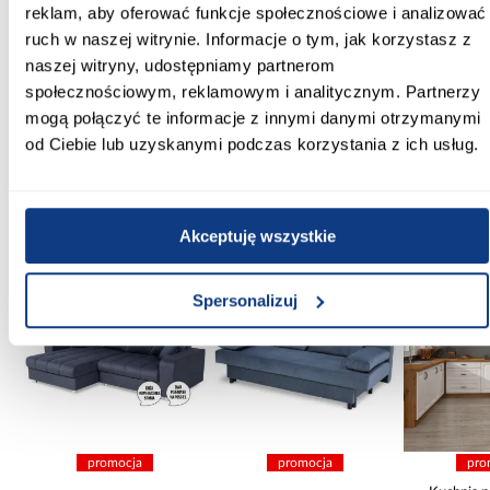
reklam, aby oferować funkcje społecznościowe i analizować
Syfon w komplecie:
ruch w naszej witrynie. Informacje o tym, jak korzystasz z
Nie
naszej witryny, udostępniamy partnerom
Waga [kg]:
społecznościowym, reklamowym i analitycznym. Partnerzy
21
mogą połączyć te informacje z innymi danymi otrzymanymi
od Ciebie lub uzyskanymi podczas korzystania z ich usług.
Inni Klienci sprawdzali również
Akceptuję wszystkie
PORÓWNAJ
PORÓWNAJ
PORÓWN
Spersonalizuj
promocja
promocja
pro