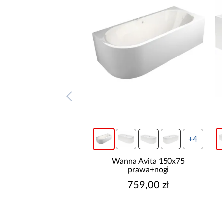
+4
+4
x75 lewa
Wanna Avita 150x75
Wanna A
prawa+nogi
le
ł
759,00 zł
759