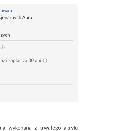
 towaru
cjonarnych Abra
czych
az i zapłać za 30 dni
a wykonana z trwałego akrylu