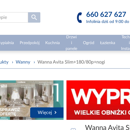
660 627 627
Infolinia dziś od 9:00 d
Drzwi
Tech
ypialnia
Przedpokój
Kuchnia
i
Ogród
Łazienka
i
panele
Insta
ukty
›
Wanny
›
Wanna Avita Slim+180/80p+nogi
Więcej
Wanna Avita 