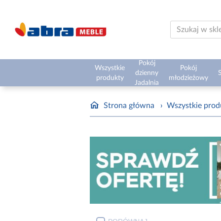
Pokój
Wszystkie
Pokój
dzienny
S
produkty
młodzieżowy
Jadalnia
Strona główna
›
Wszystkie prod