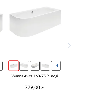
+4
+4
a Avita 160/75 P+nogi
Wanna Avita 180/80 L ze
stelażem
779,00 zł
999,00 zł