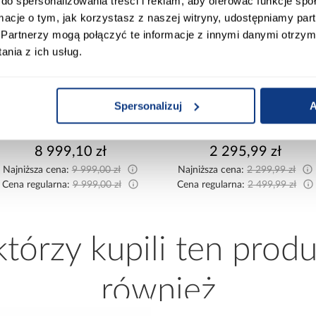
do spersonalizowania treści i reklam, aby oferować funkcje sp
ormacje o tym, jak korzystasz z naszej witryny, udostępniamy p
Partnerzy mogą połączyć te informacje z innymi danymi otrzym
promocja
promocja
nia z ich usług.
Spersonalizuj
A
Kuchnia narożna Stilo
Sofa rozkładana Foster z
Biały/Artisan 265x300x180
pojemnikiem beżowa
Cm
8 999,10 zł
2 295,99 zł
Najniższa cena:
9 999,00 zł
Najniższa cena:
2 299,99 zł
Cena regularna:
9 999,00 zł
Cena regularna:
2 499,99 zł
 którzy kupili ten produ
również