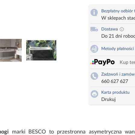
Bezpłatny odbiór
W sklepach sta
Dostawa
Do 21 dni robo
Metody płatności
Kup ter
Zadzwoń i zamów
660 627 627
Karta produktu
Drukuj
nogi
marki BESCO to przestronna asymetryczna wann