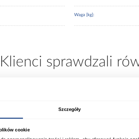
Waga [kg]:
 Klienci sprawdzali ró
Szczegóły
 plików cookie