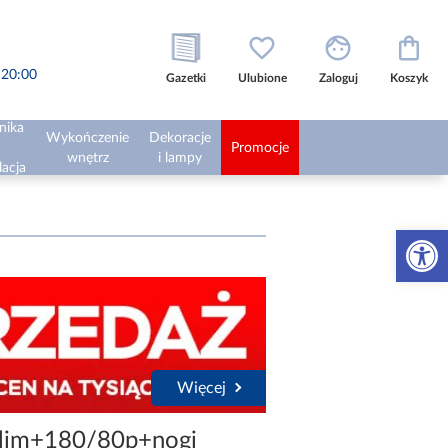
o 20:00
Gazetki
Ulubione
Zaloguj
Koszyk
nika
Wykończenie
Dekoracje
Promocje
wnętrz
i lampy
lacja
Otwórz 
Więcej
Slim+180/80p+nogi