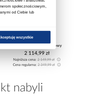
ołecznościowe i analizować
artnerom społecznościowym,
anymi od Ciebie lub
promocja
kceptuję wszystkie
Narożnik z dwoma
Szafa Palermo 2
pojemnikami Sereno beżowy
kaszmir/lustro
2 114,99 zł
1 699,00 z
Najniższa cena:
2 149,99 zł
Cena regularna:
2 349,99 zł
kt nabyli