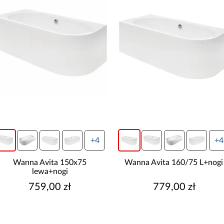
+4
+4
vita 150x75
Wanna Avita 160/75 L+nogi
Wann
wa+nogi
,00 zł
779,00 zł