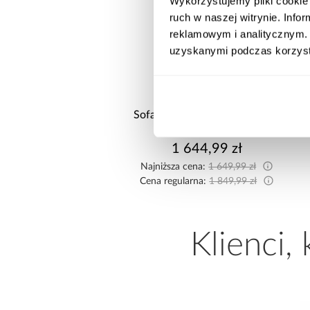
Wykorzystujemy pliki cookie 
ruch w naszej witrynie. Inf
reklamowym i analitycznym. 
promocja
promocja
uzyskanymi podczas korzysta
żnik Kronos wersja
Sofa z funkcją spania Rubi beż
rawa/lewa popiel
2 474,99 zł
1 644,99 zł
sza cena:
2 549,99 zł
Najniższa cena:
1 649,99 zł
egularna:
2 749,99 zł
Cena regularna:
1 849,99 zł
Klienci,