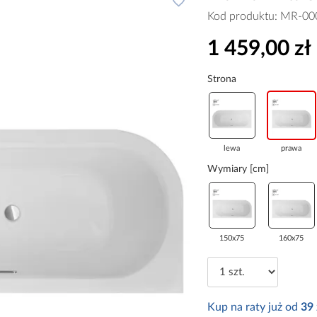
Kod produktu:
MR-00
1 459,00 zł
Strona
lewa
prawa
Wymiary [cm]
150x75
160x75
Kup na raty już od
39