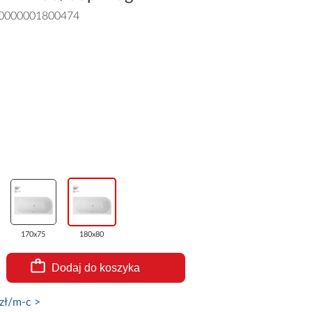
0000001800474
170x75
180x80
Dodaj do koszyka
zł/m-c >