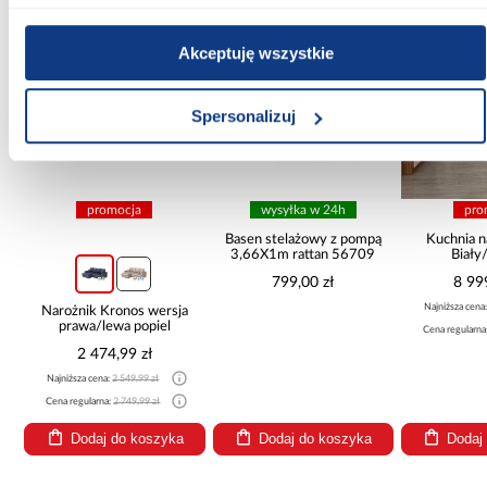
PORÓWNAJ
PORÓWNAJ
PORÓWN
Akceptuję wszystkie
Spersonalizuj
promocja
wysyłka w 24h
pro
Basen stelażowy z pompą
Kuchnia n
3,66X1m rattan 56709
Biały
265x30
799,00 zł
8 99
Najniższa cena
Narożnik Kronos wersja
prawa/lewa popiel
Cena regularna
2 474,99 zł
Najniższa cena:
2 549,99 zł
Cena regularna:
2 749,99 zł
Dodaj do koszyka
Dodaj do koszyka
Dodaj