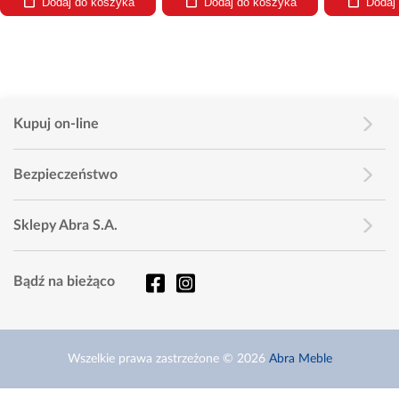
Dodaj do koszyka
Dodaj do koszyka
Dodaj
Kupuj on-line
Bezpieczeństwo
Sklepy Abra S.A.
Bądź na bieżąco
Wszelkie prawa zastrzeżone © 2026
Abra Meble