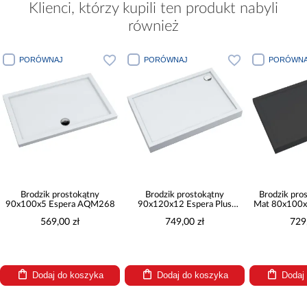
Klienci, którzy kupili ten produkt nabyli
również
PORÓWNAJ
PORÓWNAJ
PORÓWNA
Brodzik prostokątny
Brodzik prostokątny
Brodzik pro
90x100x5 Espera AQM268
90x120x12 Espera Plus
Mat 80x100x
AQM4647
AQM4
569,00 zł
749,00 zł
729
Dodaj do koszyka
Dodaj do koszyka
Dodaj