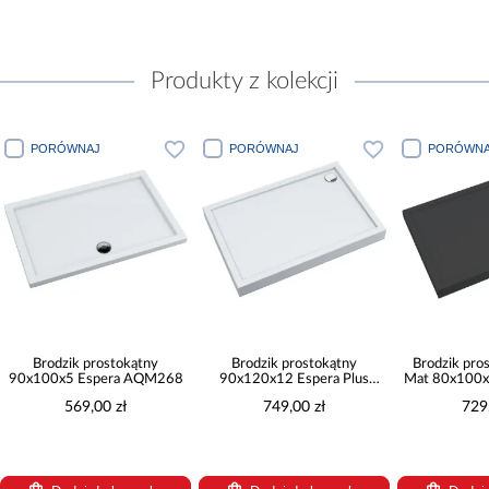
Produkty z kolekcji
PORÓWNAJ
PORÓWNAJ
PORÓWNA
Brodzik prostokątny
Brodzik prostokątny
Brodzik pro
90x100x5 Espera AQM268
90x120x12 Espera Plus
Mat 80x100x
AQM4647
AQM4
569,00 zł
749,00 zł
729