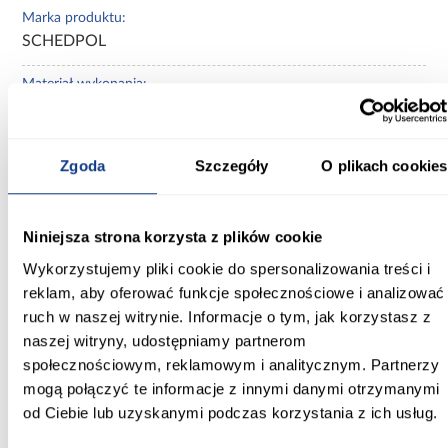
Marka produktu:
SCHEDPOL
Materiał wykonania:
brodzik akrylowy z podbudową stabilizującą
Powłoka antybakteryjna:
Zgoda
Szczegóły
O plikach cookies
Tak
Obudowa brodzika:
Niniejsza strona korzysta z plików cookie
Tak
Wykorzystujemy pliki cookie do spersonalizowania treści i
Brodzik z siedziskiem:
reklam, aby oferować funkcje społecznościowe i analizować
Nie
ruch w naszej witrynie. Informacje o tym, jak korzystasz z
naszej witryny, udostępniamy partnerom
Zobacz więcej >
społecznościowym, reklamowym i analitycznym. Partnerzy
mogą połączyć te informacje z innymi danymi otrzymanymi
od Ciebie lub uzyskanymi podczas korzystania z ich usług.
Inni Klienci sprawdzali również