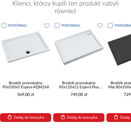
Klienci, którzy kupili ten produkt nabyli
również
PORÓWNAJ
PORÓWNAJ
PORÓWNA
Brodzik prostokątny
Brodzik prostokątny
Brodzik pro
90x100x5 Espera AQM268
90x120x12 Espera Plus
Mat 80x100x
AQM4647
AQM4
569,00 zł
749,00 zł
729
Dodaj do koszyka
Dodaj do koszyka
Dodaj