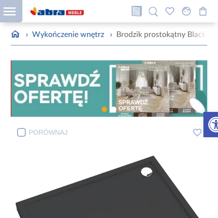
›
Wykończenie wnętrz
›
Brodzik prostokątny Black
Otw
PORÓWNAJ