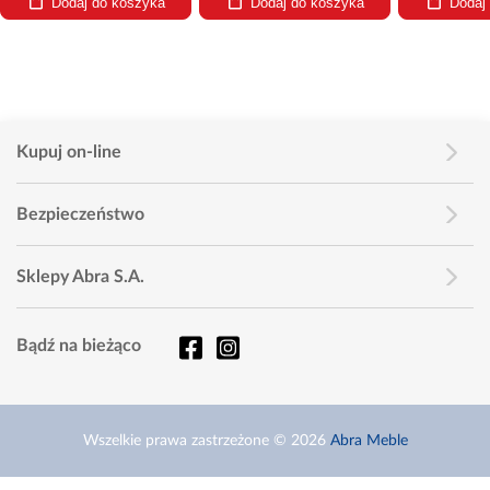
Dodaj do koszyka
Dodaj do koszyka
Dodaj
Kupuj on-line
Bezpieczeństwo
Sklepy Abra S.A.
Bądź na bieżąco
Wszelkie prawa zastrzeżone © 2026
Abra Meble