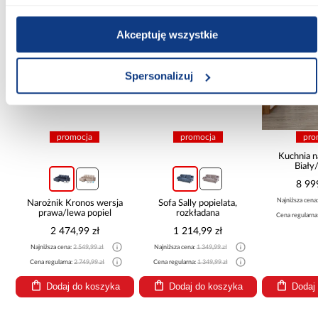
PORÓWNAJ
PORÓWNAJ
PORÓWN
Akceptuję wszystkie
Spersonalizuj
promocja
promocja
pro
Kuchnia n
Biały
265x30
8 99
Najniższa cena
Narożnik Kronos wersja
Sofa Sally popielata,
prawa/lewa popiel
rozkładana
Cena regularna
2 474,99 zł
1 214,99 zł
Najniższa cena:
2 549,99 zł
Najniższa cena:
1 349,99 zł
Cena regularna:
2 749,99 zł
Cena regularna:
1 349,99 zł
Dodaj do koszyka
Dodaj do koszyka
Dodaj