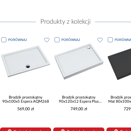
Produkty z kolekcji
PORÓWNAJ
PORÓWNAJ
PORÓWNA
Brodzik prostokątny
Brodzik prostokątny
Brodzik pro
90x100x5 Espera AQM268
90x120x12 Espera Plus
Mat 80x100x
AQM4647
AQM4
569,00 zł
749,00 zł
729