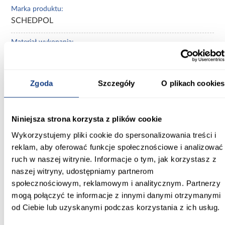
Marka produktu:
SCHEDPOL
Materiał wykonania:
brodzik akrylowy z podbudową stabilizującą
Powłoka antybakteryjna:
Zgoda
Szczegóły
O plikach cookies
Tak
Obudowa brodzika:
Niniejsza strona korzysta z plików cookie
Tak
Wykorzystujemy pliki cookie do spersonalizowania treści i
Brodzik z siedziskiem:
reklam, aby oferować funkcje społecznościowe i analizować
Nie
ruch w naszej witrynie. Informacje o tym, jak korzystasz z
naszej witryny, udostępniamy partnerom
Zobacz więcej >
społecznościowym, reklamowym i analitycznym. Partnerzy
mogą połączyć te informacje z innymi danymi otrzymanymi
od Ciebie lub uzyskanymi podczas korzystania z ich usług.
Inni Klienci sprawdzali również