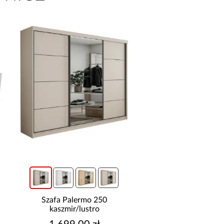
promocja
Szafa Palermo 250
Narożnik z dwoma
kaszmir/lustro
pojemnikami Sereno beżo