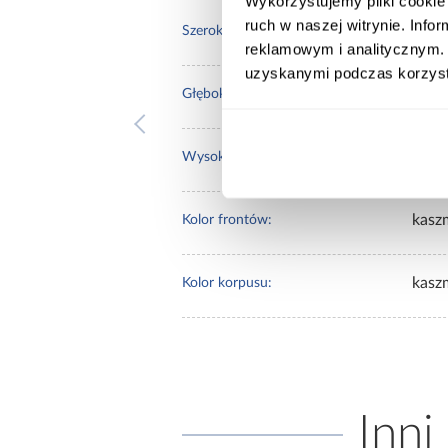
Wykorzystujemy pliki cookie 
ruch w naszej witrynie. Inf
135.
Szerokość [cm]:
reklamowym i analitycznym. 
uzyskanymi podczas korzysta
40.0
Głębokość [cm]:
80.0
Wysokość [cm]:
kasz
Kolor frontów:
kasz
Kolor korpusu:
Inni