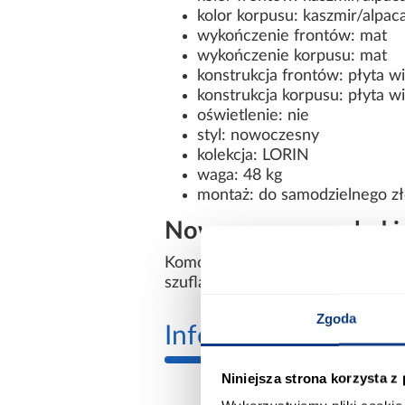
kolor korpusu: kaszmir/alpac
wykończenie frontów: mat
wykończenie korpusu: mat
konstrukcja frontów: płyta 
konstrukcja korpusu: płyta 
oświetlenie: nie
styl: nowoczesny
kolekcja: LORIN
waga: 48 kg
montaż: do samodzielnego zł
Nowoczesny wygląd i 
Komoda Lorin 7 Kaszmir/Alpaca ł
szuflady, praktyczne szafki oraz 
Zgoda
Informacje
Transp
Niniejsza strona korzysta z