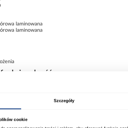
a
wiórowa laminowana
wiórowa laminowana
ożenia
funkcjonalność
ączy nowoczesny design, funkcjonalne rozwiązania oraz
subtelna kolorystyka sprawiają, że model prezentuje się 
Szczegóły
ort
Informacje o produkcie
 plików cookie