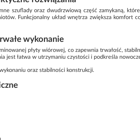
ne szuflady oraz dwudrzwiową część zamykaną, które
otów. Funkcjonalny układ wnętrza zwiększa komfort c
 trwałe wykonanie
minowanej płyty wiórowej, co zapewnia trwałość, stabi
a jest łatwa w utrzymaniu czystości i podkreśla nowocz
ykonaniu oraz stabilności konstrukcji.
iczne
a