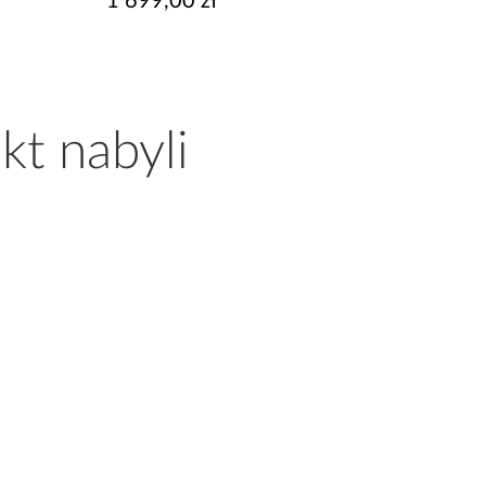
1 699,00 zł
2 114,99 zł
Najniższa cena:
2 149,99 zł
Cena regularna:
2 349,99 zł
kt nabyli