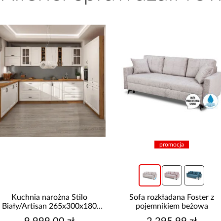
promocja
chnia narożna Stilo
Sofa rozkładana Foster z
y/Artisan 265x300x180
pojemnikiem beżowa
Cm