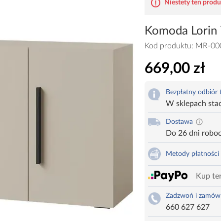
Niestety ten produk
Komoda Lorin 
Kod produktu:
MR-00
669,00 zł
Bezpłatny odbiór
W sklepach sta
Dostawa
Do 26 dni robo
Metody płatności
Kup ter
Zadzwoń i zamów
660 627 627