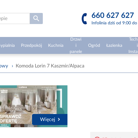
660 627 627
Infolinia dziś od 9:00 d
Drzwi
Tech
ypialnia
Przedpokój
Kuchnia
i
Ogród
Łazienka
i
panele
Insta
żowy
›
Komoda Lorin 7 Kaszmir/Alpaca
Więcej