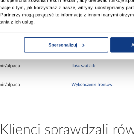
do spersonalizowania treści i reklam, aby oferować funkcje sp
ormacje o tym, jak korzystasz z naszej witryny, udostępniamy p
00
Wybarwienie:
Partnerzy mogą połączyć te informacje z innymi danymi otrzym
nia z ich usług.
0
Kolekcja:
Spersonalizuj
A
0
Ilość drzwi:
mir/alpaca
Ilość szuflad:
mir/alpaca
Wykończenie frontów:
 Klienci sprawdzali ró