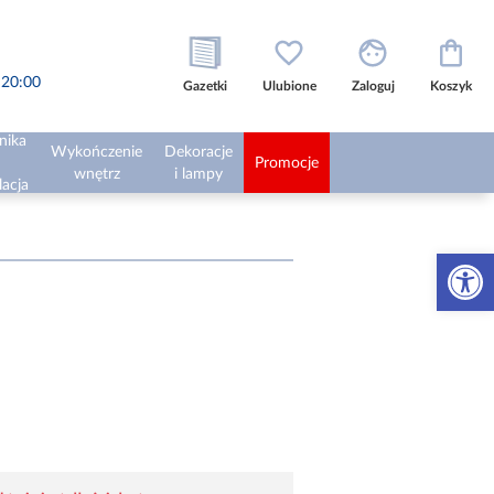
o 20:00
Gazetki
Ulubione
Zaloguj
Koszyk
nika
Wykończenie
Dekoracje
Promocje
wnętrz
i lampy
lacja
Otwórz 