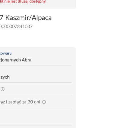
t nie jest dłużej dostępny.
7 Kaszmir/Alpaca
0000007341037
 towaru
cjonarnych Abra
czych
az i zapłać za 30 dni