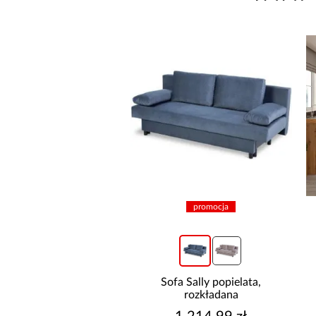
omocja
promocja
Kronos wersja
Sofa Sally popielata,
Ku
ewa popiel
rozkładana
Biał