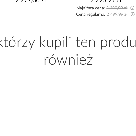
9 999,00 zł
2 295,99 zł
Najniższa cena:
2 299,99 zł
Cena regularna:
2 499,99 zł
 którzy kupili ten produ
również