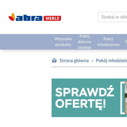
Pokój
Wszystkie
Pokój
dzienny
S
produkty
młodzieżowy
Jadalnia
Strona główna
›
Pokój młodzie