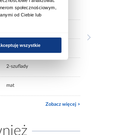
ołecznościowe i analizować
artnerom społecznościowym,
beżowe
anymi od Ciebie lub
LORIN
kceptuję wszystkie
2-drzwiowa
2-szuflady
mat
Zobacz więcej >
wnież