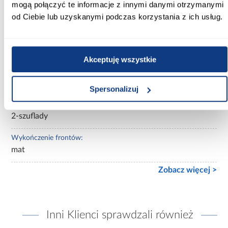
mogą połączyć te informacje z innymi danymi otrzymanymi
Wybarwienie:
beżowe
od Ciebie lub uzyskanymi podczas korzystania z ich usług.
Kolekcja:
LORIN
Akceptuję wszystkie
Ilość drzwi:
2-drzwiowa
Spersonalizuj
Ilość szuflad:
2-szuflady
Wykończenie frontów:
mat
Zobacz więcej >
Inni Klienci sprawdzali również