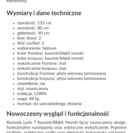
konstrukcji.
Wymiary i dane techniczne
szerokość: 135 cm
wysokość: 80 cm
głębokość: 40 cm
ilość drzwi: 2
ilość szuflad: 2
wybarwienie: beżowe
kolor frontów: kaszmir/błękit morski
kolor korpusu: kaszmir/błękit morski
wykończenie frontów: mat
wykończenie korpusu: mat
konstrukcja frontów: płyta wiórowa laminowana
konstrukcja korpusu: płyta wiórowa laminowana
oświetlenie: nie
styl: nowoczesny
kolekcja: LORIN
waga: 48 kg
montaż: do samodzielnego złożenia
Nowoczesny wygląd i funkcjonalność
Komoda Lorin 7 Kaszmir/Błękit Morski łączy nowoczesny design,
funkcjonalne rozwiązania oraz estetyczne wykończenie. Pojemne
szuflady, praktyczne szafki oraz elegancka kolorystyka sprawiają,