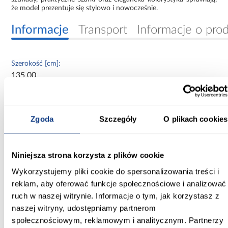
że model prezentuje się stylowo i nowocześnie.
Informacje
Transport
Informacje o pro
Szerokość [cm]:
135.00
Głębokość [cm]:
40.00
Zgoda
Szczegóły
O plikach cookies
Wysokość [cm]:
80.00
Niniejsza strona korzysta z plików cookie
Kolor frontów:
Wykorzystujemy pliki cookie do spersonalizowania treści i
kaszmir/błękit morski
reklam, aby oferować funkcje społecznościowe i analizować
ruch w naszej witrynie. Informacje o tym, jak korzystasz z
Kolor korpusu:
naszej witryny, udostępniamy partnerom
kaszmir/błękit morski
społecznościowym, reklamowym i analitycznym. Partnerzy