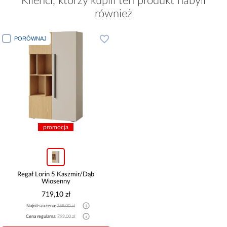
Klienci, którzy kupili ten produkt nabyli
również
PORÓWNAJ
promocja
Regał Lorin 5 Kaszmir/Dąb
Wiosenny
719,10 zł
Najniższa cena:
759,00 zł
Cena regularna:
799,00 zł