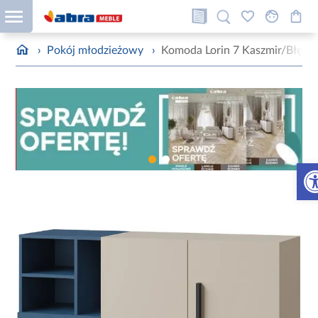
›
Pokój młodzieżowy
›
Komoda Lorin 7 Kaszmir/Błękit
Otw