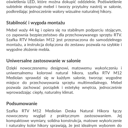
oświetlenia LED, które można dokupić oddzielnie. Podświetlenie
subtelnie eksponuje mebel i tworzy przytulny nastrój w salonie,
podkreślając jednocześnie walory wizualne naturalnej hikory.
Stabilność i wygoda montażu
Mebel waży 44 kg i opiera się na stabilnym podparciu stojącym,
co zapewnia bezpieczeństwo dla przechowywanego sprzętu RTV.
Szafka RTV Mediolan M12 jest przeznaczona do samodzielnego
montażu, a instrukcja dołączona do zestawu pozwala na szybkie i
wygodne złożenie mebla.
Uniwersalne zastosowanie w salonie
Dzięki nowoczesnemu designowi, matowemu wykończeniu i
uniwersalnemu kolorowi natural hikora, szafka RTV M12
Mediolan sprawdzi się w każdym salonie, tworząc wygodne
miejsce do przechowywania sprzętu multimedialnego. Mebel
pozwala zachować porządek i estetykę wnętrza, jednocześnie
wprowadzając ciepły, naturalny klimat.
Podsumowanie
Szafka RTV M12 Mediolan Deska Natural Hikora łączy
nowoczesny wygląd z praktycznym zastosowaniem. Jej
kompaktowe wymiary, solidna konstrukcja, matowe wykończenie
i naturalny kolor hikory sprawiają, że jest idealnym wyborem do