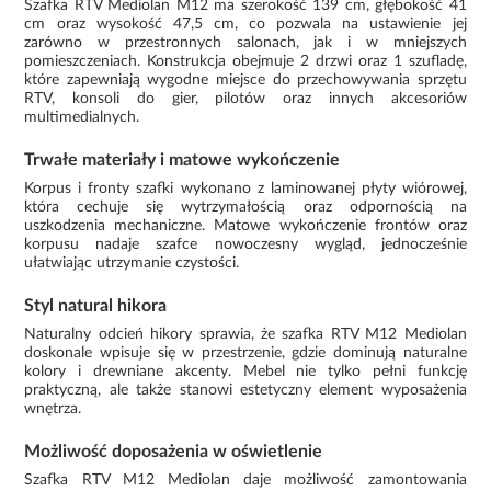
Szafka RTV Mediolan M12 ma szerokość 139 cm, głębokość 41
cm oraz wysokość 47,5 cm, co pozwala na ustawienie jej
zarówno w przestronnych salonach, jak i w mniejszych
pomieszczeniach. Konstrukcja obejmuje 2 drzwi oraz 1 szufladę,
które zapewniają wygodne miejsce do przechowywania sprzętu
RTV, konsoli do gier, pilotów oraz innych akcesoriów
multimedialnych.
Trwałe materiały i matowe wykończenie
Korpus i fronty szafki wykonano z laminowanej płyty wiórowej,
która cechuje się wytrzymałością oraz odpornością na
uszkodzenia mechaniczne. Matowe wykończenie frontów oraz
korpusu nadaje szafce nowoczesny wygląd, jednocześnie
ułatwiając utrzymanie czystości.
Styl natural hikora
Naturalny odcień hikory sprawia, że szafka RTV M12 Mediolan
doskonale wpisuje się w przestrzenie, gdzie dominują naturalne
kolory i drewniane akcenty. Mebel nie tylko pełni funkcję
praktyczną, ale także stanowi estetyczny element wyposażenia
wnętrza.
Możliwość doposażenia w oświetlenie
Szafka RTV M12 Mediolan daje możliwość zamontowania