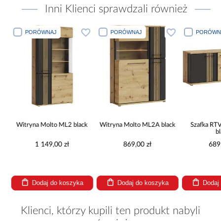
Inni Klienci sprawdzali również
PORÓWNAJ
PORÓWNAJ
PORÓWN
2D
Witryna Molto ML2 black
Witryna Molto ML2A black
Szafka RT
b
1 149,00 zł
869,00 zł
689
Dodaj do koszyka
Dodaj do koszyka
Dodaj
Klienci, którzy kupili ten produkt nabyli