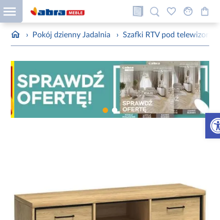
›
Pokój dzienny Jadalnia
›
Szafki RTV pod telewizor
›
Otw