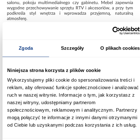
salonu, pokoju multimedialnego czy gabinetu. Mebel zapewnia
wygodne przechowywanie sprzętu RTV i akcesoriów, a przy tym
podkreśla styl wnętrza i wprowadza przyjemną, naturalną
atmosferę.
Informacje
Transport
Informacje o pro
Zgoda
Szczegóły
O plikach cookies
Szerokość [cm]:
139.00
Niniejsza strona korzysta z plików cookie
Głębokość [cm]:
Wykorzystujemy pliki cookie do spersonalizowania treści i
41.00
reklam, aby oferować funkcje społecznościowe i analizować
Wysokość [cm]:
ruch w naszej witrynie. Informacje o tym, jak korzystasz z
47.50
naszej witryny, udostępniamy partnerom
społecznościowym, reklamowym i analitycznym. Partnerzy
Kolor:
mogą połączyć te informacje z innymi danymi otrzymanymi
natural hikora
od Ciebie lub uzyskanymi podczas korzystania z ich usług.
Ilość drzwi: