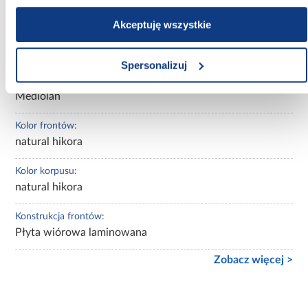
2-drzwiowa
Akceptuję wszystkie
Ilość szuflad:
1-szuflada
Spersonalizuj
Kolekcja:
Mediolan
Kolor frontów:
natural hikora
Kolor korpusu:
natural hikora
Konstrukcja frontów:
Płyta wiórowa laminowana
Zobacz więcej >