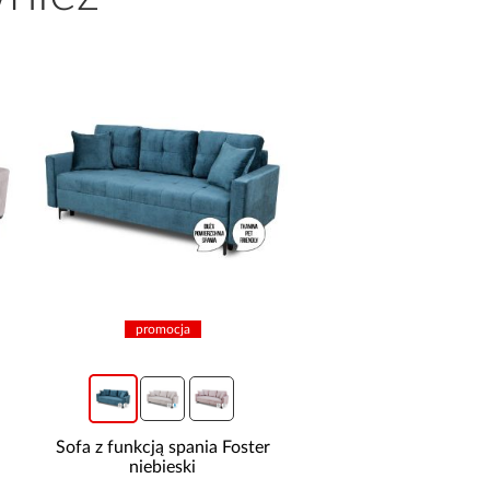
promocja
promocja
Sofa z funkcją spania Foster
Narożnik Como z 
niebieski
pojemnikami sztruks