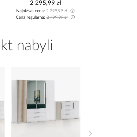
2 295,99 zł
2 519,99 z
Najniższa cena:
2 299,99 zł
Najniższa cena:
2 599,9
Cena regularna:
2 499,99 zł
Cena regularna:
2 799,9
kt nabyli