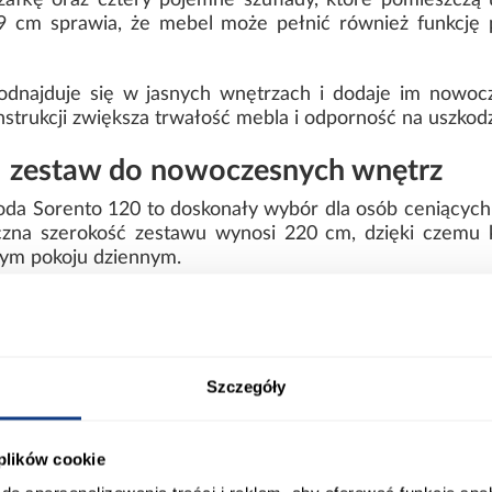
fkę oraz cztery pojemne szuflady, które pomieszczą ub
cm sprawia, że mebel może pełnić również funkcję p
odnajduje się w jasnych wnętrzach i dodaje im nowoc
trukcji zwiększa trwałość mebla i odporność na uszkodz
– zestaw do nowoczesnych wnętrz
da Sorento 120 to doskonały wybór dla osób ceniących 
czna szerokość zestawu wynosi 220 cm, dzięki czemu 
alnym pokoju dziennym.
pialni z lustrem i pojemnymi szufladami pomagają 
 przeznaczony jest do samodzielnego montażu i sta
Szczegóły
ort
Informacje o produkcie
 plików cookie