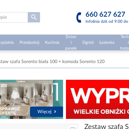
660 627 627
Infolinia dziś od 9:00 d
Drzwi
Tech
ypialnia
Przedpokój
Kuchnia
i
Ogród
Łazienka
i
panele
Insta
staw szafa Sorento biała 100 + komoda Sorento 120
Więcej
Zestaw szafa S