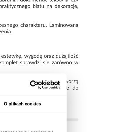
rania, dokumenty, tekstylia czy
raktycznego blatu na dekoracje,
zesnego charakteru. Laminowana
enia.
estetykę, wygodę oraz dużą ilość
komplet sprawdzi się zarówno w
utrzymać porządek oraz tworzą
nowi praktyczne wyposażenie do
O plikach cookies