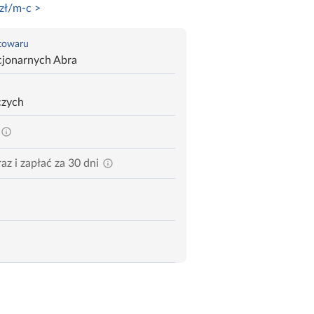
zł/m-c >
 towaru
cjonarnych Abra
czych
az i zapłać za 30 dni