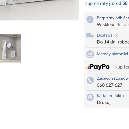
Kup na raty już od
58
Bezpłatny odbiór
W sklepach sta
Dostawa
Do 14 dni robo
Metody płatności
Kup ter
Zadzwoń i zamów
660 627 627
Karta produktu
Drukuj