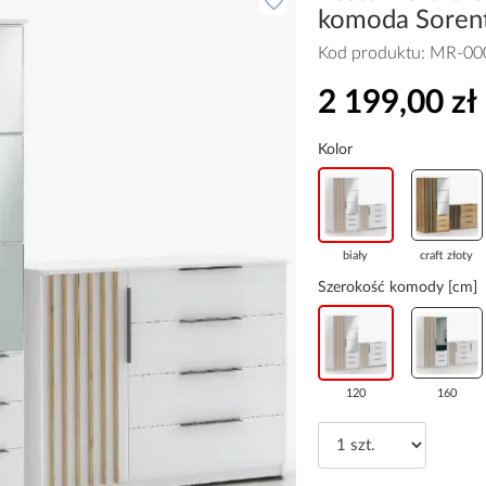
komoda Soren
Kod produktu:
MR-00
2 199,00 zł
Kolor
biały
craft złoty
Szerokość komody [cm]
120
160