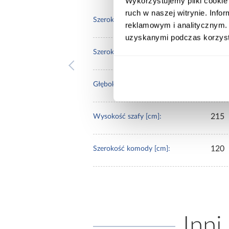
Wykorzystujemy pliki cookie 
ruch w naszej witrynie. Inf
220
Szerokość zestawu [cm]:
reklamowym i analitycznym. 
uzyskanymi podczas korzysta
100
Szerokość szafy [cm]:
61
Głębokość szafy [cm]:
215
Wysokość szafy [cm]:
120
Szerokość komody [cm]:
Inni