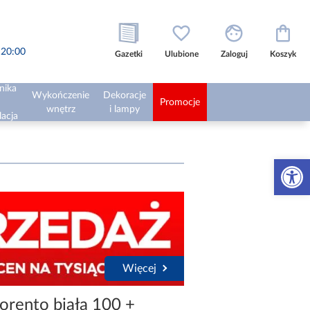
o 20:00
Gazetki
Ulubione
Zaloguj
Koszyk
nika
Wykończenie
Dekoracje
Promocje
wnętrz
i lampy
lacja
Otwórz 
Więcej
orento biała 100 +