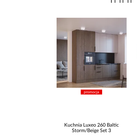
promocja
promocja
hnia narożna Stilo
Kuchnia Luxeo 260 Baltic
/Artisan 265x300x180
Storm/Beige Set 3
Cm