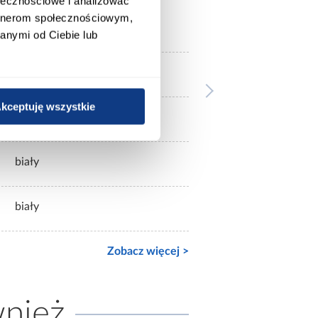
ołecznościowe i analizować
artnerom społecznościowym,
48
anymi od Ciebie lub
89
kceptuję wszystkie
białe
biały
biały
Zobacz więcej >
wnież