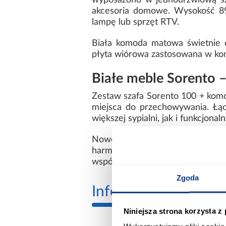
wyposażono w jednodrzwiową sza
akcesoria domowe. Wysokość 89 
lampę lub sprzęt RTV.
Biała komoda matowa świetnie 
płyta wiórowa zastosowana w kons
Białe meble Sorento 
Zestaw szafa Sorento 100 + komo
miejsca do przechowywania. Łą
większej sypialni, jak i funkcjon
Nowoczesne białe meble do sy
harmonijną przestrzeń. Zestaw
współczesnych wnętrz.
Zgoda
Informacje
Transp
Niniejsza strona korzysta z