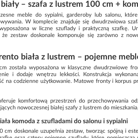
 biały – szafa z lustrem 100 cm + k
esne meble do sypialni, garderoby lub salonu, które
ywania. W komplecie znajduje się dwudrzwiowa szafa
osażona w liczne szuflady i praktyczną szafkę. Uni
 że zestaw doskonale komponuje się zarówno z nowo
nto biała z lustrem – pojemne meble
cm została wyposażona w klasyczne dwudrzwiowe front
enie i dodaje wnętrzu lekkości. Konstrukcja wykonan
ć na codzienne użytkowanie. Matowe fronty i korpus pre
oferuje komfortową przestrzeń do przechowywania odzi
ających nowoczesnej białej szafy z lustrem do mieszkani
ła komoda z szufladami do salonu i sypialni
 cm doskonale uzupełnia zestaw, tworząc spójną i est