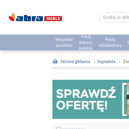
Pokój
Wszystkie
Pokój
dzienny
S
produkty
młodzieżowy
Jadalnia
Strona główna
›
Sypialnia
›
Ze