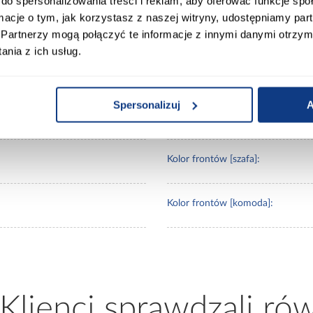
do spersonalizowania treści i reklam, aby oferować funkcje sp
ormacje o tym, jak korzystasz z naszej witryny, udostępniamy p
Głębokość komody [cm]:
Partnerzy mogą połączyć te informacje z innymi danymi otrzym
nia z ich usług.
Wysokość komody [cm]:
Spersonalizuj
A
Wybarwienie:
Kolor frontów [szafa]:
Kolor frontów [komoda]:
 Klienci sprawdzali ró