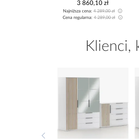
8 999,10 zł
3 860,10 zł
sza cena:
9 999,00 zł
Najniższa cena:
4 289,00 zł
egularna:
9 999,00 zł
Cena regularna:
4 289,00 zł
Klienci,