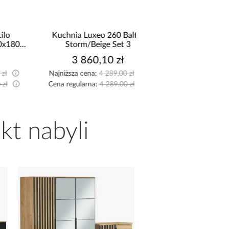
Kuchnia Luxeo 260 Baltic
Narożnik Como z 
Storm/Beige Set 3
pojemnikami sztruks
3 860,10 zł
2 519,99 z
Najniższa cena:
4 289,00 zł
Najniższa cena:
2 599,9
Cena regularna:
4 289,00 zł
Cena regularna:
2 799,9
kt nabyli