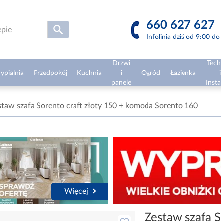
660 627 627
Infolinia dziś od 9:00 d
Drzwi
Tech
ypialnia
Przedpokój
Kuchnia
i
Ogród
Łazienka
i
panele
Insta
staw szafa Sorento craft złoty 150 + komoda Sorento 160
Więcej
Zestaw szafa S