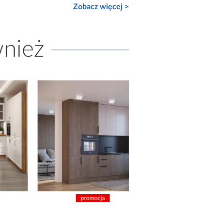
Zobacz więcej >
wnież
promocja
promocja