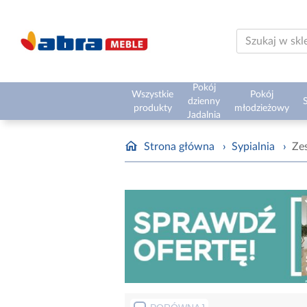
Pokój
Wszystkie
Pokój
dzienny
S
produkty
młodzieżowy
Jadalnia
Strona główna
›
Sypialnia
›
Ze