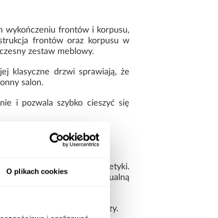
 wykończeniu frontów i korpusu,
strukcja frontów oraz korpusu w
woczesny zestaw meblowy.
jej klasyczne drzwi sprawiają, że
onny salon.
ie i pozwala szybko cieszyć się
czesnych wnętrz
ytkowej bez rezygnacji z estetyki.
O plikach cookies
ednocześnie zachowując wizualną
tęp do przechowywanych rzeczy.