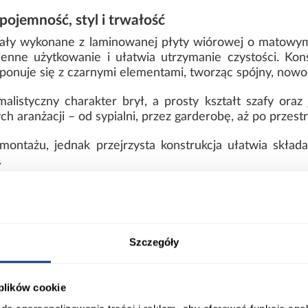
pojemność, styl i trwałość
stały wykonane z laminowanej płyty wiórowej o matowym
enne użytkowanie i ułatwia utrzymanie czystości. Kon
omponuje się z czarnymi elementami, tworząc spójny, no
alistyczny charakter brył, a prosty kształt szafy oraz 
 aranżacji – od sypialni, przez garderobę, aż po przestr
ntażu, jednak przejrzysta konstrukcja ułatwia składan
.
afa 150 cm i komoda 160 cm do nowo
t Złoty – idealne do przechowywania
iązanie dla osób, które potrzebują dużej przestrzeni uż
Szczegóły
m sprawia, że meble dobrze wypełniają przestrzeń, j
 plików cookie
ych liczy się porządek, spójny design oraz wygodny dos