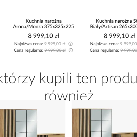
Kuchnia narożna
Kuchnia narożna Stilo
Arona/Monza 375x325x225
Biały/Artisan 265x300x180
Cm
8 999,10 zł
8 999,10 zł
Najniższa cena:
9 999,00 zł
Najniższa cena:
9 999,00 zł
Cena regularna:
9 999,00 zł
Cena regularna:
9 999,00 zł
 którzy kupili ten produ
również