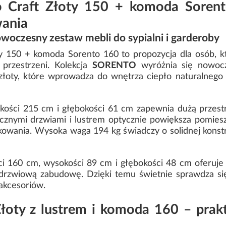
o Craft Złoty 150 + komoda Soren
ania
woczesny zestaw mebli do sypialni i garderoby
y 150 + komoda Sorento 160 to propozycja dla osób, któ
przestrzeni. Kolekcja
SORENTO
wyróżnia się nowoc
złoty, które wprowadza do wnętrza ciepło naturalnego
okości 215 cm i głębokości 61 cm zapewnia dużą przest
ycznymi drzwiami i lustrem optycznie powiększa pomiesz
kowania. Wysoka waga 194 kg świadczy o solidnej konstr
i 160 cm, wysokości 89 cm i głębokości 48 cm oferu
wudrzwiową zabudowę. Dzięki temu świetnie sprawdza s
akcesoriów.
Złoty z lustrem i komoda 160 – prak