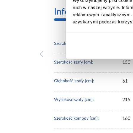
Wykorzystujemy pliki cookie 
ruch w naszej witrynie. Inf
Informacje
Transp
reklamowym i analitycznym. 
uzyskanymi podczas korzysta
210
Szerokość zestawu [cm]:
150
Szerokość szafy [cm]:
61
Głębokość szafy [cm]:
215
Wysokość szafy [cm]:
160
Szerokość komody [cm]: