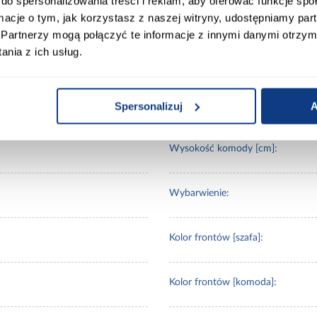
do spersonalizowania treści i reklam, aby oferować funkcje sp
ormacje o tym, jak korzystasz z naszej witryny, udostępniamy p
ort
Informacje o produkcie
Partnerzy mogą połączyć te informacje z innymi danymi otrzym
nia z ich usług.
Głębokość komody [cm]:
Spersonalizuj
A
Wysokość komody [cm]:
Wybarwienie:
Kolor frontów [szafa]:
Kolor frontów [komoda]: