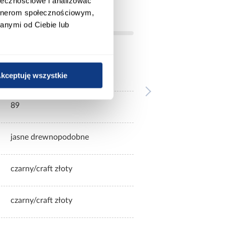
ołecznościowe i analizować
artnerom społecznościowym,
anymi od Ciebie lub
48
kceptuję wszystkie
89
jasne drewnopodobne
czarny/craft złoty
czarny/craft złoty