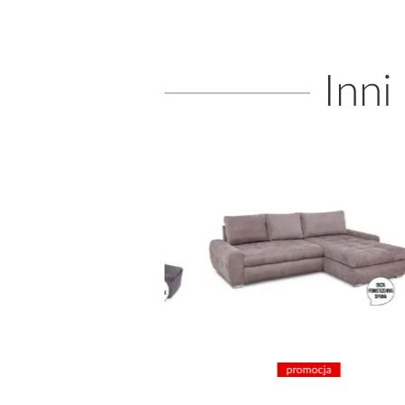
Inni
promocja
promocja