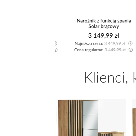
nik z funkcją spania
Narożnik z funkcją spania
lermo P popielaty
Solar brązowy
3 595,99 zł
3 149,99 zł
sza cena:
3 599,99 zł
Najniższa cena:
3 449,99 zł
egularna:
3 849,99 zł
Cena regularna:
3 449,99 zł
Klienci,