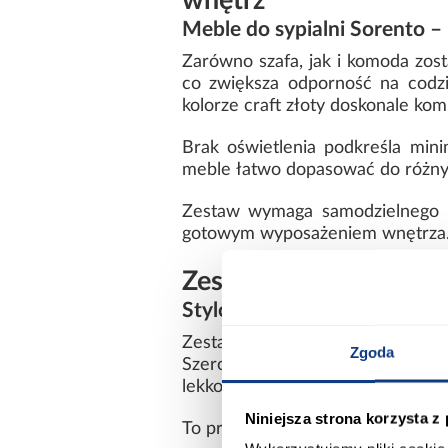
wnętrz
Meble do sypialni Sorento – 
Zarówno szafa, jak i komoda zo
co zwiększa odporność na codzi
kolorze craft złoty doskonale k
Brak oświetlenia podkreśla minim
meble łatwo dopasować do różnych
Zestaw wymaga samodzielnego mo
gotowym wyposażeniem wnętrza
Zestaw Sorento – sz
Stylowe meble Sorento Craf
Zestaw Sorento to praktyczne rozw
Zgoda
Szerokość całego zestawu 210 c
lekkość.
Niniejsza strona korzysta z
To propozycja dla wnętrz, w któr