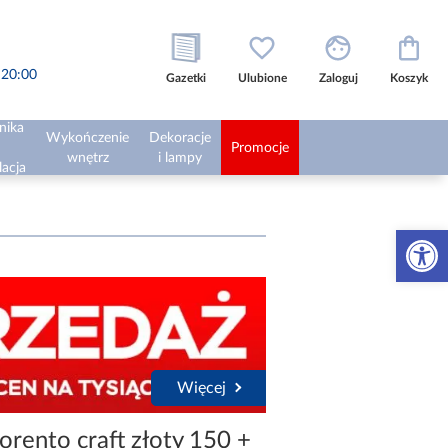
o 20:00
Gazetki
Ulubione
Zaloguj
Koszyk
nika
Wykończenie
Dekoracje
Promocje
wnętrz
i lampy
lacja
Otwórz 
Więcej
orento craft złoty 150 +