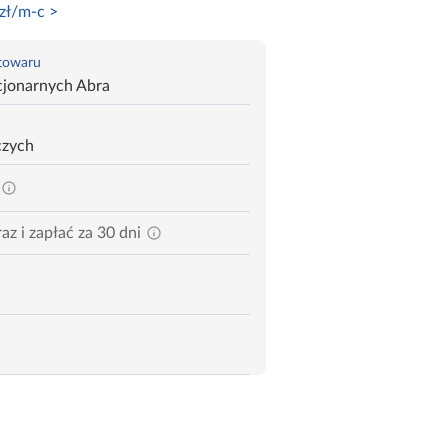
zł/m-c >
 towaru
cjonarnych Abra
czych
az i zapłać za 30 dni