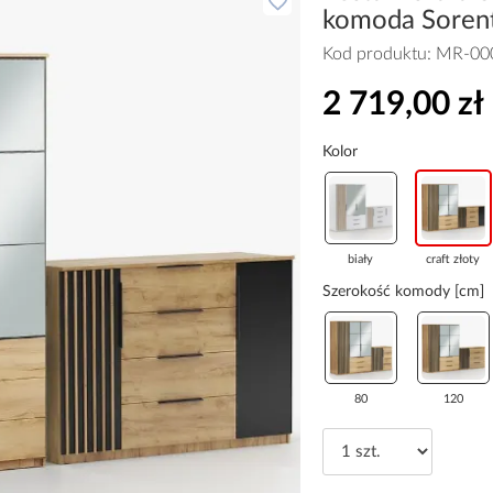
komoda Soren
Kod produktu:
MR-00
2 719,00 zł
Kolor
biały
craft złoty
Szerokość komody [cm]
80
120