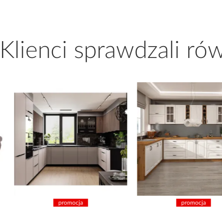
 Klienci sprawdzali ró
promocja
promocja