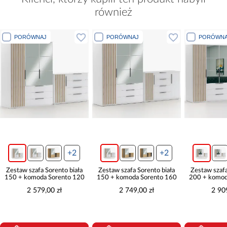
również
PORÓWNAJ
PORÓWNAJ
PORÓWNA
+2
+2
Zestaw szafa Sorento biała
Zestaw szafa Sorento biała
Zestaw szafa
150 + komoda Sorento 120
150 + komoda Sorento 160
200 + komod
2 579,00 zł
2 749,00 zł
2 90