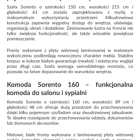
Szafa Sorento o szerokości 150 cm, wysokości 215 cm i
głębokości 61 cm została zaprojektowana z myślą o
maksymalnym wykorzystaniu przestrzeni. Kilkudrzwiowa
konstrukcja zapewnia wygodny dostęp do wnętrza, ułatwiając
organizację ubrań i dodatków. Zastosowanie lustra na froncie nie
tylko zwiększa funkcjonalność, ale także wizualnie powiększa
pomieszczenie.
Fronty wykonane z płyty wiórowej laminowanej w matowym
wykończeniu podkreślają nowoczesny charakter mebla. Stabilny
korpus w kolorze białym gwarantuje trwałość i estetyczny wygląd
przez długi czas. Szafa wymaga samodzielnego montażu, co
pozwala na łatwe dopasowanie do warunków wnętrza.
Komoda Sorento 160 – funkcjonalna
komoda do salonu i sypialni
Komoda Sorento o szerokości 160 cm, wysokości 89 cm i
głębokości 48 cm oferuje dużą przestrzeń do przechowywania
dzięki kilku pojemnym szufladom oraz dwudrzwiowej zabudowie.
To idealne rozwiązanie do przechowywania odzieży, dokumentów
lub domowych akcesoriów.
Matowe, białe fronty wykonane z laminowanej płyty wiórowej