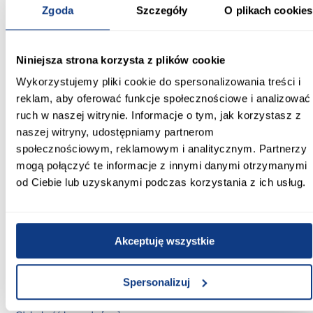
Zgoda
Szczegóły
O plikach cookies
wnętrza.
Informacje
Transport
Informacje o pro
Niniejsza strona korzysta z plików cookie
Wykorzystujemy pliki cookie do spersonalizowania treści i
Szerokość zestawu [cm]:
reklam, aby oferować funkcje społecznościowe i analizować
310.00
ruch w naszej witrynie. Informacje o tym, jak korzystasz z
naszej witryny, udostępniamy partnerom
Szerokość szafy [cm]:
150
społecznościowym, reklamowym i analitycznym. Partnerzy
mogą połączyć te informacje z innymi danymi otrzymanymi
Głębokość szafy [cm]:
od Ciebie lub uzyskanymi podczas korzystania z ich usług.
61
Wysokość szafy [cm]:
215
Akceptuję wszystkie
Szerokość komody [cm]:
Spersonalizuj
160