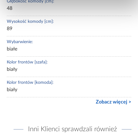
Głębokość komody [cm]:
48
Wysokość komody [cm]:
89
Wybarwienie:
białe
Kolor frontów [szafa]:
biały
Kolor frontów [komoda]:
biały
Zobacz więcej >
Inni Klienci sprawdzali również