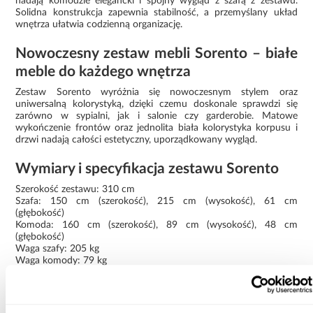
nadają komodzie elegancki i spójny wygląd z szafą z zestawu.
Solidna konstrukcja zapewnia stabilność, a przemyślany układ
wnętrza ułatwia codzienną organizację.
Nowoczesny zestaw mebli Sorento – białe
meble do każdego wnętrza
Zestaw Sorento wyróżnia się nowoczesnym stylem oraz
uniwersalną kolorystyką, dzięki czemu doskonale sprawdzi się
zarówno w sypialni, jak i salonie czy garderobie. Matowe
wykończenie frontów oraz jednolita biała kolorystyka korpusu i
drzwi nadają całości estetyczny, uporządkowany wygląd.
Wymiary i specyfikacja zestawu Sorento
Szerokość zestawu: 310 cm
Szafa: 150 cm (szerokość), 215 cm (wysokość), 61 cm
(głębokość)
Komoda: 160 cm (szerokość), 89 cm (wysokość), 48 cm
(głębokość)
Waga szafy: 205 kg
Waga komody: 79 kg
Zestaw szafa i komoda Sorento to propozycja dla osób
poszukujących pojemnych, estetycznych i nowoczesnych mebli,
które ułatwiają organizację przestrzeni i podkreślają charakter