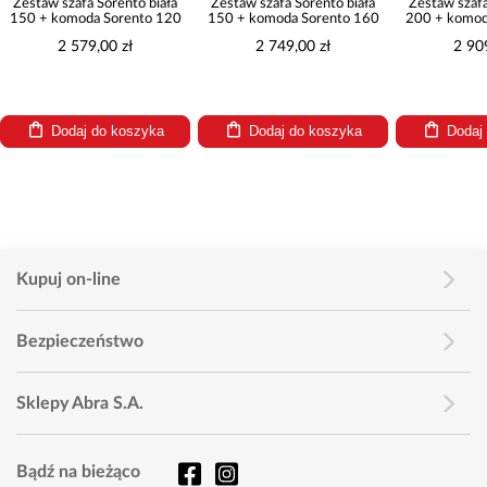
Zestaw szafa Sorento biała
Zestaw szafa Sorento biała
Zestaw szafa
150 + komoda Sorento 120
150 + komoda Sorento 160
200 + komod
2 579,00 zł
2 749,00 zł
2 90
Dodaj do koszyka
Dodaj do koszyka
Dodaj
Kupuj on-line
Bezpieczeństwo
Sklepy Abra S.A.
Bądź na bieżąco