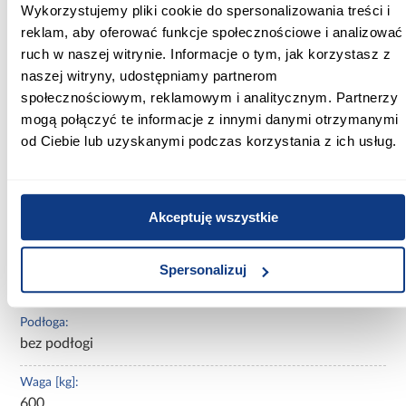
Wykorzystujemy pliki cookie do spersonalizowania treści i
Szerokość [cm]:
reklam, aby oferować funkcje społecznościowe i analizować
162,4
ruch w naszej witrynie. Informacje o tym, jak korzystasz z
naszej witryny, udostępniamy partnerom
Głębokość [cm]:
społecznościowym, reklamowym i analitycznym. Partnerzy
289,2
mogą połączyć te informacje z innymi danymi otrzymanymi
od Ciebie lub uzyskanymi podczas korzystania z ich usług.
Wysokość [cm]:
275,5
Rodzaj asortymentu:
Akceptuję wszystkie
domek ogrodowy
Materiał wykonania:
Spersonalizuj
drewno świerkowe
Podłoga:
bez podłogi
Waga [kg]:
600