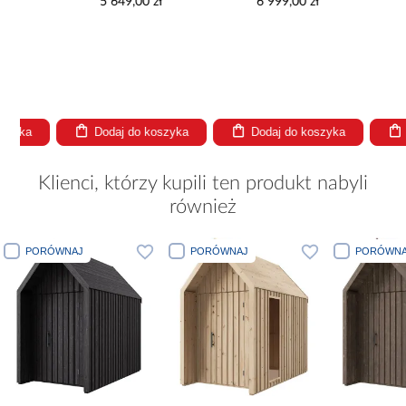
5 649,00 zł
6 999,00 zł
5 96
Dodaj do koszyka
Dodaj do koszyka
Dodaj
Klienci, którzy kupili ten produkt nabyli
również
PORÓWNAJ
PORÓWNAJ
PORÓWNA