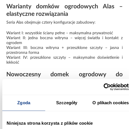
Warianty domków ogrodowych Alas –
elastyczne rozwiązania
Seria Alas obejmuje cztery konfiguracje zabudowy:
Wariant I: wszystkie ściany pełne – maksymalna prywatność
Wariant II: jedna boczna witryna – więcej światła i kontakt z
ogrodem
Wariant III: boczna witryna + przeszklone szczyty – jasna i
przestronna forma
Wariant IV: przeszklone szczyty – maksymalne doświetlenie i
lekkość
Nowoczesny domek ogrodowy do
samodzielnego montażu
Domek ogrodowy Swedish Barn 1629 naturalny V1 to
propozycja dla osób poszukujących solidnej, zamkniętej i
funkcjonalnej przestrzeni ogrodowej w naturalnym,
Zgoda
Szczegóły
O plikach cookies
skandynawskim stylu.
Informacje
Informacje o produkcie
Niniejsza strona korzysta z plików cookie