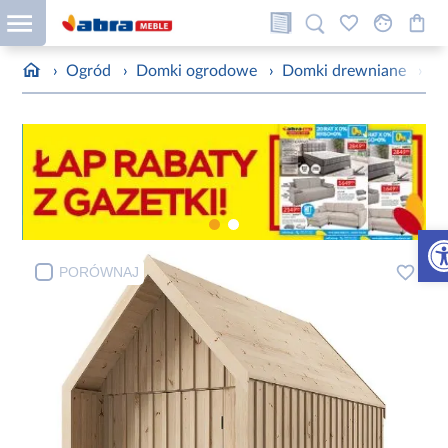
›
Ogród
›
Domki ogrodowe
›
Domki drewniane
›
Do
Otw
PORÓWNAJ