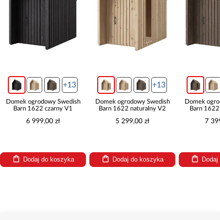
+13
+13
Domek ogrodowy Swedish
Domek ogrodowy Swedish
Domek ogro
Barn 1622 czarny V1
Barn 1622 naturalny V2
Barn 1622
6 999,00 zł
5 299,00 zł
7 39
Dodaj do koszyka
Dodaj do koszyka
Dodaj