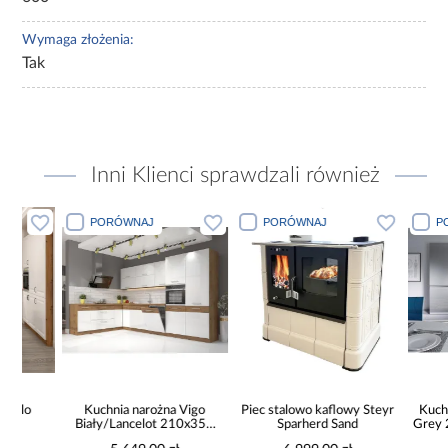
Wymaga złożenia:
Tak
Inni Klienci sprawdzali również
PORÓWNAJ
PORÓWNAJ
PORÓWN
Kuchnia narożna Vigo
Piec stalowo kaflowy Steyr
Kuchnia na
Biały/Lancelot 210x350
Sparherd Sand
Grey 240x30
Cm