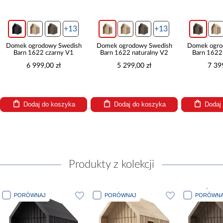
+13
+13
Domek ogrodowy Swedish
Domek ogrodowy Swedish
Domek ogro
Barn 1622 czarny V1
Barn 1622 naturalny V2
Barn 1622
6 999,00 zł
5 299,00 zł
7 39
Dodaj do koszyka
Dodaj do koszyka
Dodaj
Produkty z kolekcji
PORÓWNAJ
PORÓWNAJ
PORÓWNA