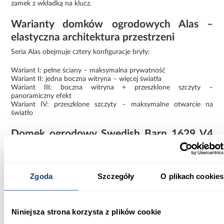
zamek z wkładką na klucz.
Warianty domków ogrodowych Alas –
elastyczna architektura przestrzeni
Seria Alas obejmuje cztery konfiguracje bryły:
Wariant I: pełne ściany – maksymalna prywatność
Wariant II: jedna boczna witryna – więcej światła
Wariant III: boczna witryna + przeszklone szczyty –
panoramiczny efekt
Wariant IV: przeszklone szczyty – maksymalne otwarcie na
światło
Domek ogrodowy Swedish Barn 1629 V4
naturalny – przestrzeń pełna światła i
natury
Domek ogrodowy Swedish Barn 1629 naturalny V4 to idealne
Zgoda
Szczegóły
O plikach cookies
rozwiązanie dla osób, które szukają maksymalnie jasnej, otwartej i
nowoczesnej przestrzeni ogrodowej, harmonijnie wpisującej się w
naturalne otoczenie.
Niniejsza strona korzysta z plików cookie
Informacje
Informacje o produkcie