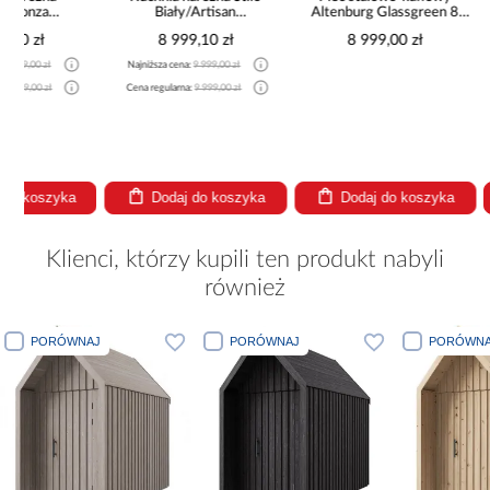
Biały/Artisan
Altenburg Glassgreen 8
Sparh
265x300x180 Cm
kW
8 999,10 zł
8 999,00 zł
6 99
Najniższa cena:
9 999,00 zł
Cena regularna:
9 999,00 zł
Dodaj do koszyka
Dodaj do koszyka
Dodaj
Klienci, którzy kupili ten produkt nabyli
również
PORÓWNAJ
PORÓWNAJ
PORÓWNA