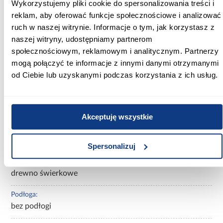
Wykorzystujemy pliki cookie do spersonalizowania treści i
reklam, aby oferować funkcje społecznościowe i analizować
ruch w naszej witrynie. Informacje o tym, jak korzystasz z
Szerokość [cm]:
naszej witryny, udostępniamy partnerom
162,4
społecznościowym, reklamowym i analitycznym. Partnerzy
mogą połączyć te informacje z innymi danymi otrzymanymi
Głębokość [cm]:
289,2
od Ciebie lub uzyskanymi podczas korzystania z ich usług.
Wysokość [cm]:
275,5
Akceptuję wszystkie
Rodzaj asortymentu:
domek ogrodowy
Spersonalizuj
Materiał wykonania:
drewno świerkowe
Podłoga:
bez podłogi