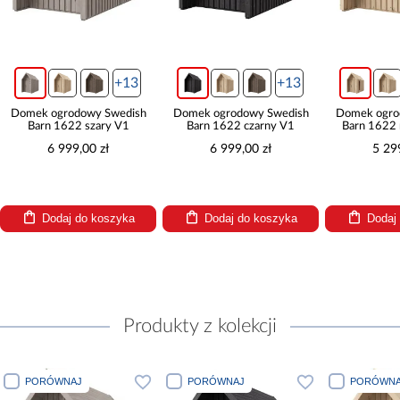
+13
+13
Domek ogrodowy Swedish
Domek ogrodowy Swedish
Domek ogro
Barn 1622 szary V1
Barn 1622 czarny V1
Barn 1622 
6 999,00 zł
6 999,00 zł
5 29
Dodaj do koszyka
Dodaj do koszyka
Dodaj
Produkty z kolekcji
PORÓWNAJ
PORÓWNAJ
PORÓWNA