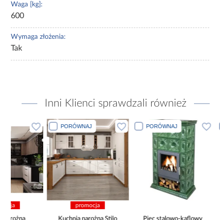
Waga [kg]:
600
Wymaga złożenia:
Tak
Inni Klienci sprawdzali również
PORÓWNAJ
PORÓWNAJ
PORÓWN
promocja
Kuchnia narożna Stilo
Piec stalowo-kaflowy
Piec stalowo