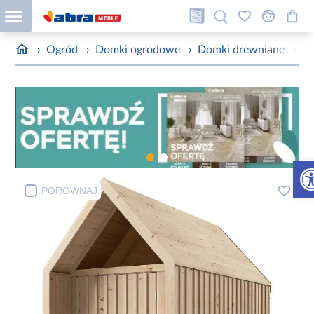
›
Ogród
›
Domki ogrodowe
›
Domki drewniane
›
Do
Otw
PORÓWNAJ