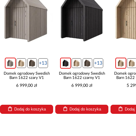
+13
+13
Domek ogrodowy Swedish
Domek ogrodowy Swedish
Domek ogro
Barn 1622 szary V1
Barn 1622 czarny V1
Barn 1622 
6 999,00 zł
6 999,00 zł
5 29
Dodaj do koszyka
Dodaj do koszyka
Dodaj