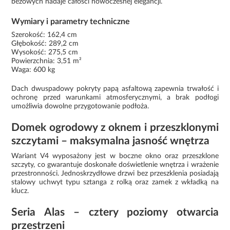
beżowych nadaje całości nowoczesnej elegancji.
Wymiary i parametry techniczne
Szerokość: 162,4 cm
Głębokość: 289,2 cm
Wysokość: 275,5 cm
Powierzchnia: 3,51 m²
Waga: 600 kg
Dach dwuspadowy pokryty papą asfaltową zapewnia trwałość i
ochronę przed warunkami atmosferycznymi, a brak podłogi
umożliwia dowolne przygotowanie podłoża.
Domek ogrodowy z oknem i przeszklonymi
szczytami – maksymalna jasność wnętrza
Wariant V4 wyposażony jest w boczne okno oraz przeszklone
szczyty, co gwarantuje doskonałe doświetlenie wnętrza i wrażenie
przestronności. Jednoskrzydłowe drzwi bez przeszklenia posiadają
stalowy uchwyt typu sztanga z rolką oraz zamek z wkładką na
klucz.
Seria Alas – cztery poziomy otwarcia
przestrzeni