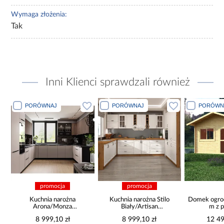
Wymaga złożenia:
Tak
Inni Klienci sprawdzali również
PORÓWNAJ
PORÓWNAJ
PORÓWN
promocja
promocja
c
Kuchnia narożna
Kuchnia narożna Stilo
Domek ogro
Arona/Monza
Biały/Artisan
m z 
375x325x225
265x300x180 Cm
8 999,10 zł
8 999,10 zł
12 49