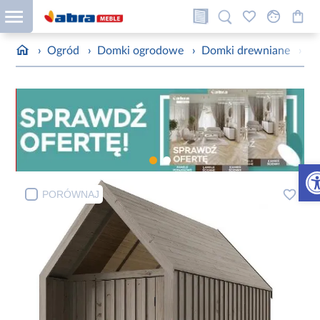
›
Ogród
›
Domki ogrodowe
›
Domki drewniane
›
Do
Otw
PORÓWNAJ