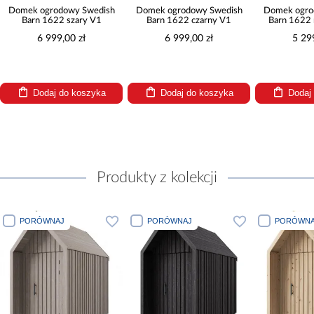
 Swedish
Domek ogrodowy Swedish
Domek ogrodowy Swedish
ry V1
Barn 1622 czarny V1
Barn 1622 naturalny V2
zł
6 999,00 zł
5 299,00 zł
oszyka
Dodaj do koszyka
Dodaj do koszyka
Produkty z kolekcji
RÓWNAJ
PORÓWNAJ
PORÓWNAJ