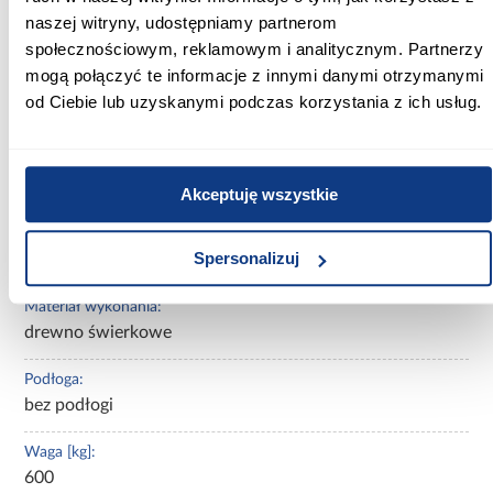
Szerokość [cm]:
naszej witryny, udostępniamy partnerom
162,4
społecznościowym, reklamowym i analitycznym. Partnerzy
mogą połączyć te informacje z innymi danymi otrzymanymi
Głębokość [cm]:
od Ciebie lub uzyskanymi podczas korzystania z ich usług.
289,2
Wysokość [cm]:
275,5
Akceptuję wszystkie
Rodzaj asortymentu:
Spersonalizuj
domek ogrodowy
Materiał wykonania:
drewno świerkowe
Podłoga:
bez podłogi
Waga [kg]:
600