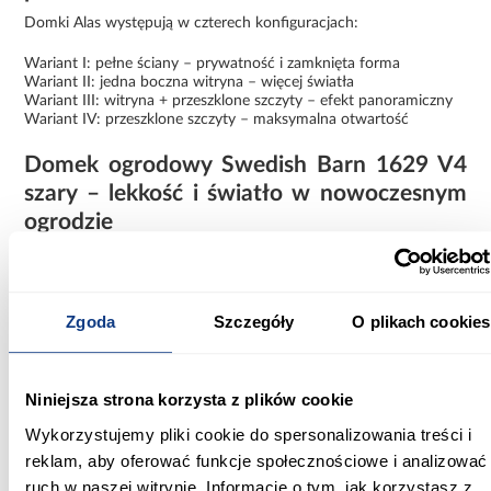
Domki Alas występują w czterech konfiguracjach:
Wariant I: pełne ściany – prywatność i zamknięta forma
Wariant II: jedna boczna witryna – więcej światła
Wariant III: witryna + przeszklone szczyty – efekt panoramiczny
Wariant IV: przeszklone szczyty – maksymalna otwartość
Domek ogrodowy Swedish Barn 1629 V4
szary – lekkość i światło w nowoczesnym
ogrodzie
Domek ogrodowy Swedish Barn 1629 szary V4 to idealne
rozwiązanie dla osób, które szukają jasnej, przestronnej i
nowoczesnej strefy w ogrodzie o subtelnym, eleganckim
charakterze.
Zgoda
Szczegóły
O plikach cookies
Niniejsza strona korzysta z plików cookie
Informacje
Informacje o produkcie
Wykorzystujemy pliki cookie do spersonalizowania treści i
reklam, aby oferować funkcje społecznościowe i analizować
ruch w naszej witrynie. Informacje o tym, jak korzystasz z