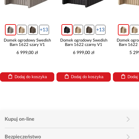
+13
+13
 ogrodowy Swedish
Domek ogrodowy Swedish
Domek ogrodowy Sw
n 1622 szary V1
Barn 1622 czarny V1
Barn 1622 naturaln
6 999,00 zł
6 999,00 zł
5 299,00 zł
Dodaj do koszyka
Dodaj do koszyka
Dodaj do kosz
Kupuj on-line
Bezpieczeństwo