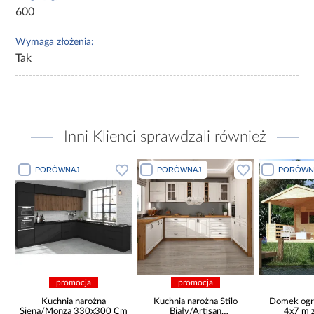
600
Wymaga złożenia:
Tak
Inni Klienci sprawdzali również
PORÓWNAJ
PORÓWNAJ
PORÓWN
promocja
promocja
Kuchnia narożna
Kuchnia narożna Stilo
Domek ogr
Siena/Monza 330x300 Cm
Biały/Artisan
4x7 m 