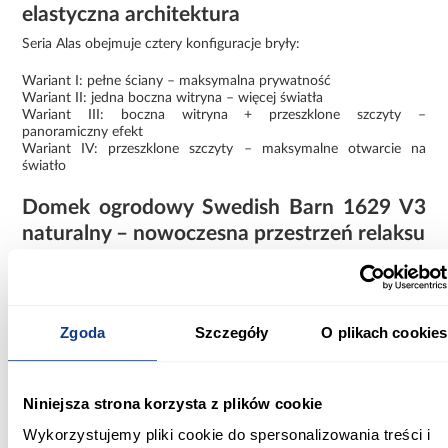
elastyczna architektura
Seria Alas obejmuje cztery konfiguracje bryły:
Wariant I: pełne ściany – maksymalna prywatność
Wariant II: jedna boczna witryna – więcej światła
Wariant III: boczna witryna + przeszklone szczyty –
panoramiczny efekt
Wariant IV: przeszklone szczyty – maksymalne otwarcie na
światło
Domek ogrodowy Swedish Barn 1629 V3
naturalny – nowoczesna przestrzeń relaksu
Domek ogrodowy Swedish Barn 1629 naturalny V3 to idealny
wybór dla osób, które szukają jasnej, otwartej i nowoczesnej
przestrzeni ogrodowej z naturalnym wykończeniem i
maksymalnym dostępem światła dziennego.
Zgoda
Szczegóły
O plikach cookies
Niniejsza strona korzysta z plików cookie
Informacje
Informacje o produkcie
Wykorzystujemy pliki cookie do spersonalizowania treści i