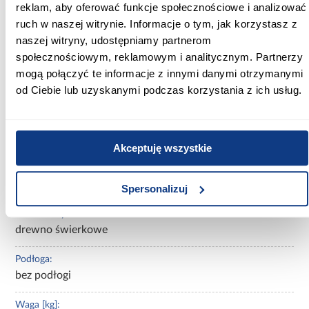
reklam, aby oferować funkcje społecznościowe i analizować
ruch w naszej witrynie. Informacje o tym, jak korzystasz z
Szerokość [cm]:
naszej witryny, udostępniamy partnerom
162,4
społecznościowym, reklamowym i analitycznym. Partnerzy
mogą połączyć te informacje z innymi danymi otrzymanymi
Głębokość [cm]:
od Ciebie lub uzyskanymi podczas korzystania z ich usług.
289,2
Wysokość [cm]:
275,5
Akceptuję wszystkie
Rodzaj asortymentu:
domek ogrodowy
Spersonalizuj
Materiał wykonania:
drewno świerkowe
Podłoga:
bez podłogi
Waga [kg]: