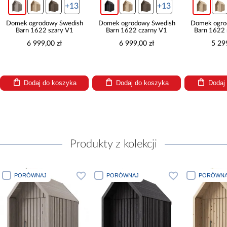
+13
+13
Domek ogrodowy Swedish
Domek ogrodowy Swedish
Domek ogr
Barn 1622 czarny V1
Barn 1622 naturalny V2
Barn 162
6 999,00 zł
5 299,00 zł
7 3
Dodaj do koszyka
Dodaj do koszyka
Doda
Produkty z kolekcji
PORÓWNAJ
PORÓWNAJ
P