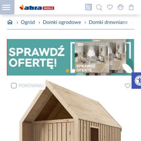
›
Ogród
›
Domki ogrodowe
›
Domki drewniane
›
Do
Otw
PORÓWNAJ