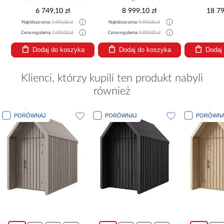
265x300x180 Cm
6 749,10 zł
8 999,10 zł
18 79
Najniższa cena:
7 499,00 zł
Najniższa cena:
9 999,00 zł
Cena regularna:
7 499,00 zł
Cena regularna:
9 999,00 zł
Dodaj do koszyka
Dodaj do koszyka
Dodaj
Klienci, którzy kupili ten produkt nabyli
również
PORÓWNAJ
PORÓWNAJ
PORÓW