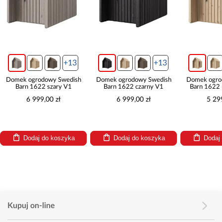
+13
+13
+13
edish
Domek ogrodowy Swedish
Domek ogrodowy Swedish
Dom
V1
Barn 1622 czarny V1
Barn 1622 naturalny V2
Ba
6 999,00 zł
5 299,00 zł
yka
Dodaj do koszyka
Dodaj do koszyka
Kupuj on-line