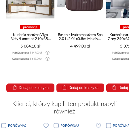
promocja
pro
Kuchnia narożna Vigo
Basen z hydromasażem Spa
Kuchnia na
Biały/Lancelot 210x350
2.01x2.01x0.8m Maldives
Grey 240x30
Cm
6001U
5 084,10 zł
4 499,00 zł
5 37
Najniższa cena:
5 649,00 zł
Najniższa cena
Cena regularna:
5 649,00 zł
Cena regularna
Dodaj do koszyka
Dodaj do koszyka
Dodaj
Klienci, którzy kupili ten produkt nabyli
również
PORÓWNAJ
PORÓWNAJ
PORÓWNA