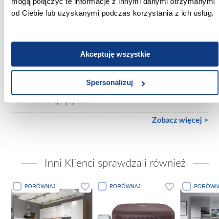
mogą połączyć te informacje z innymi danymi otrzymanymi
200x200
od Ciebie lub uzyskanymi podczas korzystania z ich usług.
Materac w komplecie:
Z materacem
Akceptuję wszystkie
Rozmiar materaca [cm]:
200x200
Spersonalizuj
Rodzaj podnośnika:
Automat na sprężynach
Zobacz więcej >
Inni Klienci sprawdzali również
PORÓWNAJ
PORÓWNAJ
PORÓWN