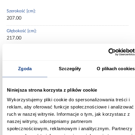
Szerokość [cm]:
207.00
Głębokość [cm]:
217.00
Wysokość [cm]:
121.00
Zgoda
Szczegóły
O plikach cookies
Wysokość do siedziska [cm]:
59.00
Niniejsza strona korzysta z plików cookie
Szerokość pow. spania [cm]:
200.00
Wykorzystujemy pliki cookie do spersonalizowania treści i
reklam, aby oferować funkcje społecznościowe i analizować
Długość pow. spania [cm]:
ruch w naszej witrynie. Informacje o tym, jak korzystasz z
200.00
naszej witryny, udostępniamy partnerom
społecznościowym, reklamowym i analitycznym. Partnerzy
Powierzchnia spania [cm]: