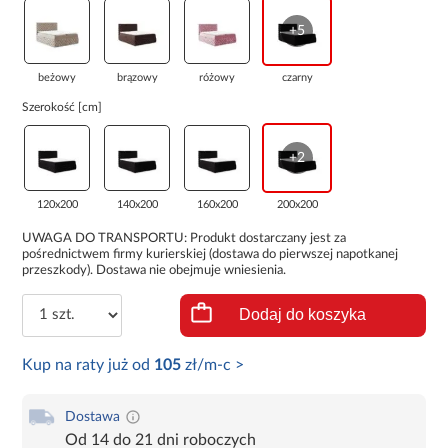
+5
beżowy
brązowy
różowy
czarny
Szerokość [cm]
+2
120x200
140x200
160x200
200x200
UWAGA DO TRANSPORTU: Produkt dostarczany jest za
pośrednictwem firmy kurierskiej (dostawa do pierwszej napotkanej
przeszkody). Dostawa nie obejmuje wniesienia.
Dodaj do koszyka
Kup na raty już od
105
zł/m-c >
Dostawa
Od 14 do 21 dni roboczych