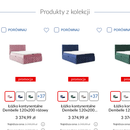
Produkty z kolekcji
PORÓWNAJ
PORÓWNAJ
PORÓWNA
promocja
promocja
pro
+37
+37
Łóżko kontynentalne
Łóżko kontynentalne
Łóżko ko
Dembelle 120x200 różowy
Dembelle 120x200
Dembelle 12
granatowy
3 374,99 zł
3 374,99 zł
3 37
Najniższa cena:
3 749,99 zł
Najniższa cena:
3 749,99 zł
Najniższa cena