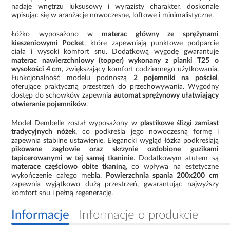
nadaje wnętrzu luksusowy i wyrazisty charakter, doskonale
wpisując się w aranżacje nowoczesne, loftowe i minimalistyczne.
Łóżko wyposażono w
materac główny ze sprężynami
kieszeniowymi Pocket
, które zapewniają punktowe podparcie
ciała i wysoki komfort snu. Dodatkową wygodę gwarantuje
materac nawierzchniowy (topper) wykonany z pianki T25 o
wysokości 4 cm
, zwiększający komfort codziennego użytkowania.
Funkcjonalność modelu podnoszą
2 pojemniki na pościel
,
oferujące praktyczną przestrzeń do przechowywania. Wygodny
dostęp do schowków zapewnia
automat sprężynowy ułatwiający
otwieranie pojemników
.
Model Dembelle został wyposażony w
plastikowe ślizgi zamiast
tradycyjnych nóżek
, co podkreśla jego nowoczesną formę i
zapewnia stabilne ustawienie. Elegancki wygląd łóżka podkreślają
pikowane zagłowie oraz skrzynie ozdobione guzikami
tapicerowanymi w tej samej tkaninie
. Dodatkowym atutem są
materace częściowo obite tkaniną
, co wpływa na estetyczne
wykończenie całego mebla.
Powierzchnia spania 200x200 cm
zapewnia wyjątkowo dużą przestrzeń, gwarantując najwyższy
komfort snu i pełną regenerację.
Informacje
Informacje o produkcie