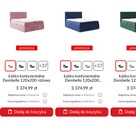
promocja
promocja
pro
+37
+37
Łóżko kontynentalne
Łóżko kontynentalne
Łóżko ko
Dembelle 120x200 różowy
Dembelle 120x200
Dembelle 12
granatowy
3 374,99 zł
3 374,99 zł
3 37
Najniższa cena:
3 749,99 zł
Najniższa cena:
3 749,99 zł
Najniższa cena
Cena regularna:
3 749,99 zł
Cena regularna:
3 749,99 zł
Cena regularna
Dodaj do koszyka
Dodaj do koszyka
Dodaj