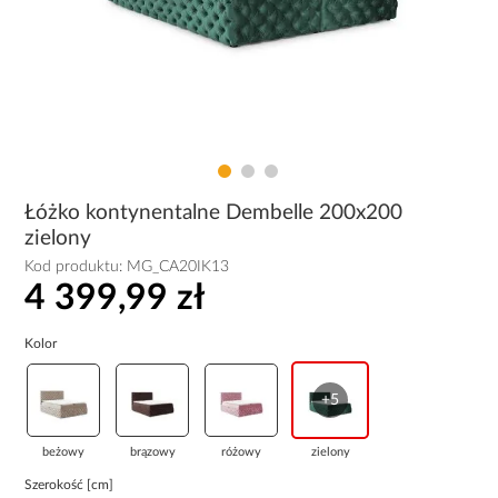
Łóżko kontynentalne Dembelle 200x200
zielony
Kod produktu:
MG_CA20IK13
4 399,99 zł
Kolor
+5
beżowy
brązowy
różowy
zielony
Szerokość [cm]