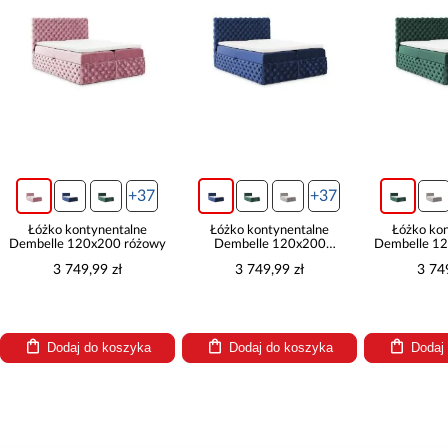
+37
+37
Łóżko kontynentalne
Łóżko kontynentalne
Łóżko kont
Dembelle 120x200 różowy
Dembelle 120x200
Dembelle 120x
granatowy
3 749,99 zł
3 749,99 zł
3 749,
Dodaj do koszyka
Dodaj do koszyka
Dodaj d