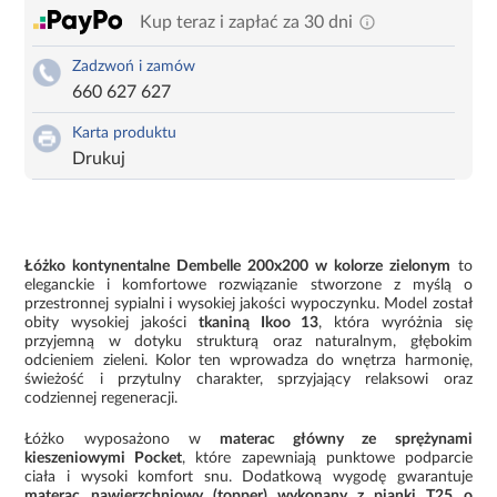
Kup teraz i zapłać za 30 dni
Zadzwoń i zamów
660 627 627
Karta produktu
Drukuj
Łóżko kontynentalne Dembelle 200x200 w kolorze zielonym
to
eleganckie i komfortowe rozwiązanie stworzone z myślą o
przestronnej sypialni i wysokiej jakości wypoczynku. Model został
obity wysokiej jakości
tkaniną Ikoo 13
, która wyróżnia się
przyjemną w dotyku strukturą oraz naturalnym, głębokim
odcieniem zieleni. Kolor ten wprowadza do wnętrza harmonię,
świeżość i przytulny charakter, sprzyjający relaksowi oraz
codziennej regeneracji.
Łóżko wyposażono w
materac główny ze sprężynami
kieszeniowymi Pocket
, które zapewniają punktowe podparcie
ciała i wysoki komfort snu. Dodatkową wygodę gwarantuje
materac nawierzchniowy (topper) wykonany z pianki T25 o