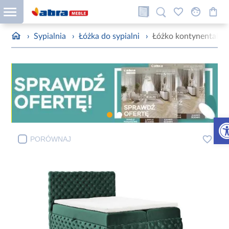
›
Sypialnia
›
Łóżka do sypialni
›
Łóżko kontynentalne
Otw
PORÓWNAJ