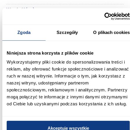
Wysokość [cm]:
121.00
Wysokość do siedziska [cm]:
Zgoda
Szczegóły
O plikach cookies
59.00
Szerokość pow. spania [cm]:
Niniejsza strona korzysta z plików cookie
200.00
Wykorzystujemy pliki cookie do spersonalizowania treści i
Długość pow. spania [cm]:
reklam, aby oferować funkcje społecznościowe i analizować
200.00
ruch w naszej witrynie. Informacje o tym, jak korzystasz z
naszej witryny, udostępniamy partnerom
Powierzchnia spania [cm]:
społecznościowym, reklamowym i analitycznym. Partnerzy
200x200
mogą połączyć te informacje z innymi danymi otrzymanymi
od Ciebie lub uzyskanymi podczas korzystania z ich usług.
Materac w komplecie:
Z materacem
Rozmiar materaca [cm]:
Akceptuję wszystkie