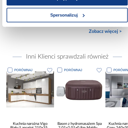
200x200
Rodzaj podnośnika:
Spersonalizuj
Automat na sprężynach
Zobacz więcej >
Inni Klienci sprawdzali również
PORÓWNAJ
PORÓWNAJ
PORÓWN
Kuchnia narożna Vigo
Basen z hydromasażem Spa
Kuchnia na
Biały/Lancelot 210x350
2.01x2.01x0.8m Maldives
Grey 240x30