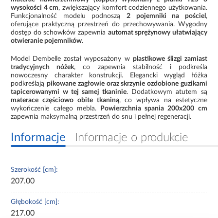
wysokości 4 cm
, zwiększający komfort codziennego użytkowania.
Funkcjonalność modelu podnoszą
2 pojemniki na pościel
,
oferujące praktyczną przestrzeń do przechowywania. Wygodny
dostęp do schowków zapewnia
automat sprężynowy ułatwiający
otwieranie pojemników
.
Model Dembelle został wyposażony w
plastikowe ślizgi zamiast
tradycyjnych nóżek
, co zapewnia stabilność i podkreśla
nowoczesny charakter konstrukcji. Elegancki wygląd łóżka
podkreślają
pikowane zagłowie oraz skrzynie ozdobione guzikami
tapicerowanymi w tej samej tkaninie
. Dodatkowym atutem są
materace częściowo obite tkaniną
, co wpływa na estetyczne
wykończenie całego mebla.
Powierzchnia spania 200x200 cm
zapewnia maksymalną przestrzeń do snu i pełnej regeneracji.
Informacje
Informacje o produkcie
Szerokość [cm]:
207.00
Głębokość [cm]:
217.00