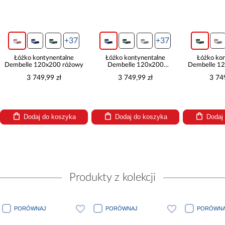
+37
+37
Łóżko kontynentalne
Łóżko kontynentalne
Łóżko kontyne
belle 120x200 różowy
Dembelle 120x200
Dembelle 120x200
granatowy
3 749,99 zł
3 749,99 zł
3 749,99 
Dodaj do koszyka
Dodaj do koszyka
Dodaj do k
Produkty z kolekcji
PORÓWNAJ
PORÓWNAJ
PORÓWNAJ