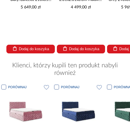
Cm
6001U
5 649,00 zł
4 499,00 zł
5 96
Dodaj do koszyka
Dodaj do koszyka
Dodaj
Klienci, którzy kupili ten produkt nabyli
również
PORÓWNAJ
PORÓWNAJ
PORÓWNAJ