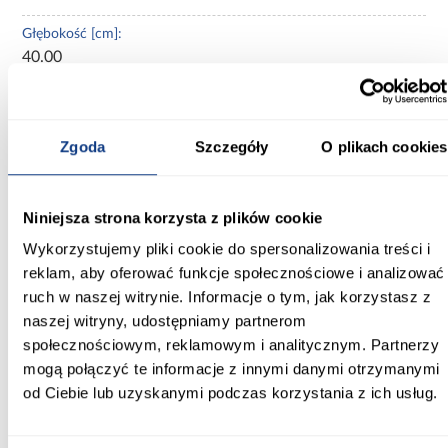
Głębokość [cm]:
40.00
Wysokość [cm]:
198.00
Zgoda
Szczegóły
O plikach cookies
Wybarwienie:
niebieskie
Niniejsza strona korzysta z plików cookie
Kolor frontów:
Wykorzystujemy pliki cookie do spersonalizowania treści i
Macadamia/Morski
reklam, aby oferować funkcje społecznościowe i analizować
ruch w naszej witrynie. Informacje o tym, jak korzystasz z
Kolor korpusu:
naszej witryny, udostępniamy partnerom
dąb cremona
społecznościowym, reklamowym i analitycznym. Partnerzy
Wykończenie frontów:
mogą połączyć te informacje z innymi danymi otrzymanymi
mat
od Ciebie lub uzyskanymi podczas korzystania z ich usług.
Wykończenie korpusu: