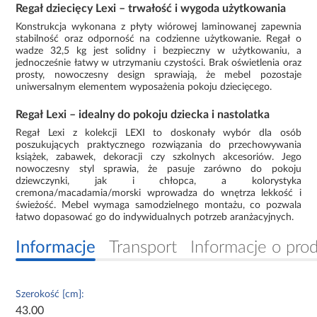
Regał dziecięcy Lexi – trwałość i wygoda użytkowania
Konstrukcja wykonana z płyty wiórowej laminowanej zapewnia
stabilność oraz odporność na codzienne użytkowanie. Regał o
wadze 32,5 kg jest solidny i bezpieczny w użytkowaniu, a
jednocześnie łatwy w utrzymaniu czystości. Brak oświetlenia oraz
prosty, nowoczesny design sprawiają, że mebel pozostaje
uniwersalnym elementem wyposażenia pokoju dziecięcego.
Regał Lexi – idealny do pokoju dziecka i nastolatka
Regał Lexi z kolekcji LEXI to doskonały wybór dla osób
poszukujących praktycznego rozwiązania do przechowywania
książek, zabawek, dekoracji czy szkolnych akcesoriów. Jego
nowoczesny styl sprawia, że pasuje zarówno do pokoju
dziewczynki, jak i chłopca, a kolorystyka
cremona/macadamia/morski wprowadza do wnętrza lekkość i
świeżość. Mebel wymaga samodzielnego montażu, co pozwala
łatwo dopasować go do indywidualnych potrzeb aranżacyjnych.
Informacje
Transport
Informacje o pro
Szerokość [cm]:
43.00