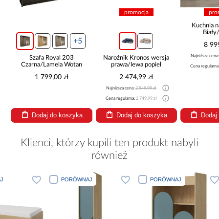
promocja
pro
ą
Kuchnia n
Biały
265x30
+5
8 99
Najniższa cena
Szafa Royal 203
Narożnik Kronos wersja
Czarna/Lamela Wotan
prawa/lewa popiel
Cena regularna
1 799,00 zł
2 474,99 zł
Najniższa cena:
2 549,99 zł
Cena regularna:
2 749,99 zł
Dodaj do koszyka
Dodaj do koszyka
Dodaj
Klienci, którzy kupili ten produkt nabyli
również
PORÓWNAJ
PORÓWNAJ
PORÓWNA