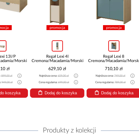
promocja
promocja
pro
Regał Lexi 4l
Regał Lexi 8
Biurko 
Cremona/Macadamia/Morski
Cremona/Macadamia/Morski
Cremona/Mac
629,10 zł
710,10 zł
674
Najniższa cena:
659,00 zł
Najniższa cena:
749,00 zł
Najniższa cen
Cena regularna:
699,00 zł
Cena regularna:
789,00 zł
Cena regularn
Dodaj do koszyka
Dodaj do koszyka
Dodaj
Produkty z kolekcji