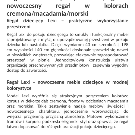
nowoczesny regał w kolorach
cremona/macadamia/morski
Regał dziecięcy Lexi – praktyczne wykorzystanie
przestrzeni
Regał Lexi do pokoju dziecięcego to smukły i funkcjonalny mebel
zaprojektowany z myślą o uporządkowanej przestrzeni w pokoju
dziecka lub nastolatka. Dzięki wymiarom 43 cm szerokości, 198
cm wysokości i 40 cm głębokości doskonale sprawdzi się nawet
w niewielkich wnętrzach, pozwalając efektywnie zagospodarować
przestrzeń w pionie. Jednodrzwiowa konstrukcja ułatwia
organizację przechowywanych przedmiotów i zapewnia wygodny
dostęp do zawartości.
Regał Lexi – nowoczesne meble dziecięce w modnej
kolorystyce
Model Lexi wyróżnia się atrakcyjnym połączeniem kolorów:
korpus w dekorze dąb cremona, fronty w odcieniach macadamia
oraz morskim. Takie zestawienie nadaje meblowi świeżości i
nowoczesnego charakteru, jednocześnie wprowadzając do
wnętrza przyjemną, przyjazną atmosferę. Matowe wykończenie
frontów i korpusu podkreśla elegancki styl oraz sprawia, że regał
łatwo dopasować do różnych aranżacji pokoju dziecięcego.