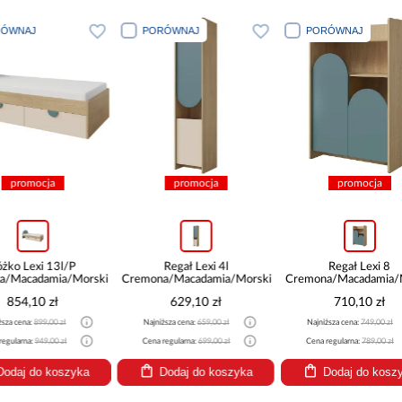
PORÓWNAJ
PORÓWNAJ
PORÓWN
promocja
promocja
pro
Regał Lexi 4l
Regał Lexi 8
Biurko 
Cremona/Macadamia/Morski
Cremona/Macadamia/Morski
Cremona/Mac
629,10 zł
710,10 zł
674
Najniższa cena:
659,00 zł
Najniższa cena:
749,00 zł
Najniższa cen
Cena regularna:
699,00 zł
Cena regularna:
789,00 zł
Cena regularn
Dodaj do koszyka
Dodaj do koszyka
Dodaj