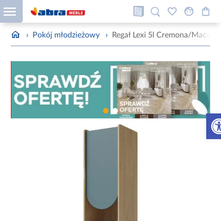
›
Pokój młodzieżowy
›
Regał Lexi 5l Cremona/Macada
Otw