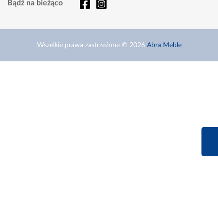
Bądź na bieżąco
Wszelkie prawa zastrzeżone © 2026
Abra Meble
660 627 6
Infolinia dziś od 9