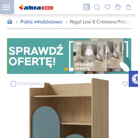
›
Pokój młodzieżowy
›
Regał Lexi 8 Cremona/Macada
Otw
PORÓWNAJ