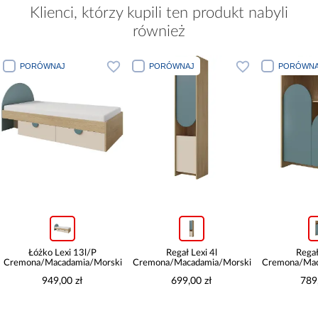
Klienci, którzy kupili ten produkt nabyli
również
PORÓWNAJ
PORÓWNAJ
PORÓ
Regał Lexi 4l
Regał Lexi 8
Biurk
i
Cremona/Macadamia/Morski
Cremona/Macadamia/Morski
Cremona/
699,00 zł
789,00 zł
7