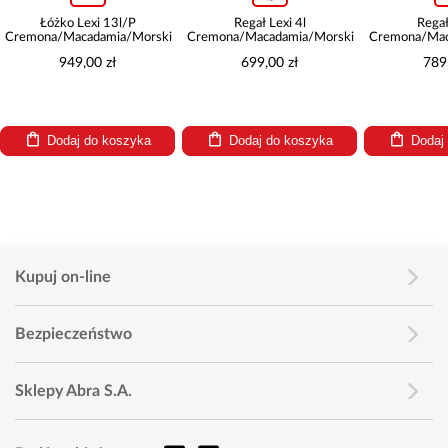
Regał Lexi 4l
Regał Lexi 8
Biurk
i
Cremona/Macadamia/Morski
Cremona/Macadamia/Morski
Cremona/
699,00 zł
789,00 zł
7
Dodaj do koszyka
Dodaj do koszyka
Dod
Kupuj on-line
Bezpieczeństwo
Sklepy Abra S.A.