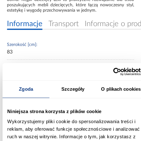
poszukujących mebli dziecięcych, które łączą nowoczesny styl,
estetykę i wygodę przechowywania w jednym.
Informacje
Transport
Informacje o pro
Szerokość [cm]:
83
Głębokość [cm]:
40.00
Wysokość [cm]:
Zgoda
Szczegóły
O plikach cookies
128.00
Wybarwienie:
Niniejsza strona korzysta z plików cookie
niebieskie
Wykorzystujemy pliki cookie do spersonalizowania treści i
Kolor frontów:
reklam, aby oferować funkcje społecznościowe i analizować
Macadamia/Morski
ruch w naszej witrynie. Informacje o tym, jak korzystasz z