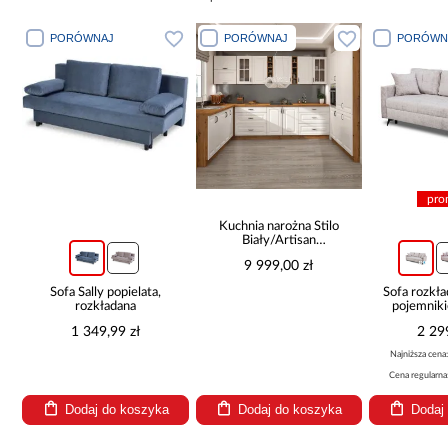
PORÓWNAJ
PORÓWNAJ
PORÓWN
pro
Kuchnia narożna Stilo
Biały/Artisan
265x300x180 Cm
9 999,00 zł
Sofa Sally popielata,
Sofa rozkła
rozkładana
pojemnik
1 349,99 zł
2 29
Najniższa cena
Cena regularna
Dodaj do koszyka
Dodaj do koszyka
Dodaj