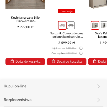
promocja
Kuchnia narożna Stilo
Biały/Artisan
265x300x180 Cm
9 999,00 zł
Narożnik Como z dwoma
Szafa P
pojemnikami sztruks
kaszmi
beżowy
2 599,99 zł
1 69
Najniższa cena:
2 799,99 zł
Cena regularna:
2 799,99 zł
Dodaj do koszyka
Dodaj do koszyka
Dodaj
Kupuj on-line
Bezpieczeństwo