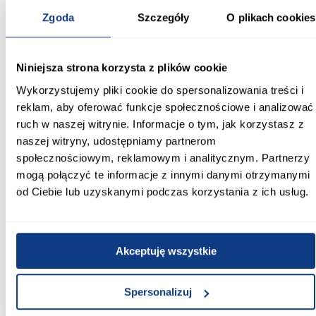
użytkowania, co czyni go praktycznym wyborem w kategorii
meble dziecięce.
Zgoda
Szczegóły
O plikach cookies
Regał do pokoju dziecięcego LEXI – estetyka i
funkcjonalność
Niniejsza strona korzysta z plików cookie
Model LEXI to nie tylko miejsce do przechowywania, ale również
element dekoracyjny, który wpływa na wygląd całego wnętrza.
Wykorzystujemy pliki cookie do spersonalizowania treści i
Połączenie kolorystyki różowej z dębem cremona sprawia, że
reklam, aby oferować funkcje społecznościowe i analizować
regał dziecięcy doskonale komponuje się zarówno z jasnymi, jak i
bardziej kolorowymi aranżacjami. Brak oświetlenia oraz
ruch w naszej witrynie. Informacje o tym, jak korzystasz z
możliwość jego rozbudowy nie są tutaj ograniczeniem –
naszej witryny, udostępniamy partnerom
minimalistyczna forma pozwala dopasować mebel do różnych
społecznościowym, reklamowym i analitycznym. Partnerzy
stylów aranżacyjnych.
mogą połączyć te informacje z innymi danymi otrzymanymi
Regał LEXI wymaga samodzielnego złożenia, co pozwala na
od Ciebie lub uzyskanymi podczas korzystania z ich usług.
wygodny transport i łatwe dopasowanie do warunków
domowych. To praktyczny wybór dla osób poszukujących
trwałego i estetycznego regału do pokoju dziecięcego, który łączy
nowoczesny wygląd z funkcjonalnością.
Akceptuję wszystkie
Informacje
Transport
Informacje o pro
Spersonalizuj
Szerokość [cm]: