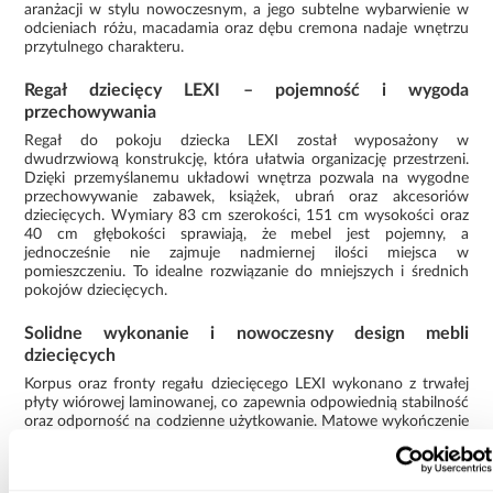
aranżacji w stylu nowoczesnym, a jego subtelne wybarwienie w
odcieniach różu, macadamia oraz dębu cremona nadaje wnętrzu
przytulnego charakteru.
Regał dziecięcy LEXI – pojemność i wygoda
przechowywania
Regał do pokoju dziecka LEXI został wyposażony w
dwudrzwiową konstrukcję, która ułatwia organizację przestrzeni.
Dzięki przemyślanemu układowi wnętrza pozwala na wygodne
przechowywanie zabawek, książek, ubrań oraz akcesoriów
dziecięcych. Wymiary 83 cm szerokości, 151 cm wysokości oraz
40 cm głębokości sprawiają, że mebel jest pojemny, a
jednocześnie nie zajmuje nadmiernej ilości miejsca w
pomieszczeniu. To idealne rozwiązanie do mniejszych i średnich
pokojów dziecięcych.
Solidne wykonanie i nowoczesny design mebli
dziecięcych
Korpus oraz fronty regału dziecięcego LEXI wykonano z trwałej
płyty wiórowej laminowanej, co zapewnia odpowiednią stabilność
oraz odporność na codzienne użytkowanie. Matowe wykończenie
frontów i korpusu podkreśla nowoczesny charakter mebla oraz
ułatwia utrzymanie go w czystości. Konstrukcja została
zaprojektowana z myślą o bezpieczeństwie i wygodzie