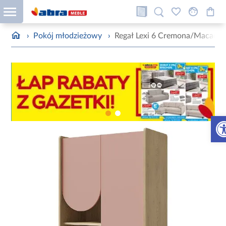
›
Pokój młodzieżowy
›
Regał Lexi 6 Cremona/Macada
Otw