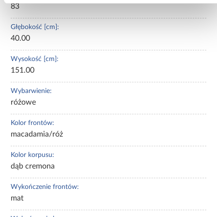
83
Głębokość [cm]:
40.00
Wysokość [cm]:
151.00
Wybarwienie:
różowe
Kolor frontów:
macadamia/róż
Kolor korpusu:
dąb cremona
Wykończenie frontów:
mat