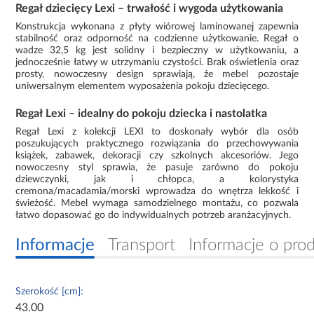
Regał dziecięcy Lexi – trwałość i wygoda użytkowania
Konstrukcja wykonana z płyty wiórowej laminowanej zapewnia
stabilność oraz odporność na codzienne użytkowanie. Regał o
wadze 32,5 kg jest solidny i bezpieczny w użytkowaniu, a
jednocześnie łatwy w utrzymaniu czystości. Brak oświetlenia oraz
prosty, nowoczesny design sprawiają, że mebel pozostaje
uniwersalnym elementem wyposażenia pokoju dziecięcego.
Regał Lexi – idealny do pokoju dziecka i nastolatka
Regał Lexi z kolekcji LEXI to doskonały wybór dla osób
poszukujących praktycznego rozwiązania do przechowywania
książek, zabawek, dekoracji czy szkolnych akcesoriów. Jego
nowoczesny styl sprawia, że pasuje zarówno do pokoju
dziewczynki, jak i chłopca, a kolorystyka
cremona/macadamia/morski wprowadza do wnętrza lekkość i
świeżość. Mebel wymaga samodzielnego montażu, co pozwala
łatwo dopasować go do indywidualnych potrzeb aranżacyjnych.
Informacje
Transport
Informacje o pro
Szerokość [cm]:
43.00