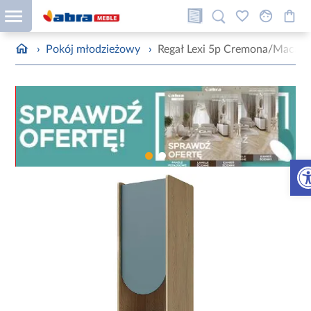
›
Pokój młodzieżowy
›
Regał Lexi 5p Cremona/Macad
Otw