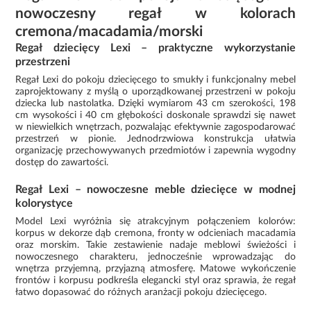
nowoczesny regał w kolorach
cremona/macadamia/morski
Regał dziecięcy Lexi – praktyczne wykorzystanie
przestrzeni
Regał Lexi do pokoju dziecięcego to smukły i funkcjonalny mebel
zaprojektowany z myślą o uporządkowanej przestrzeni w pokoju
dziecka lub nastolatka. Dzięki wymiarom 43 cm szerokości, 198
cm wysokości i 40 cm głębokości doskonale sprawdzi się nawet
w niewielkich wnętrzach, pozwalając efektywnie zagospodarować
przestrzeń w pionie. Jednodrzwiowa konstrukcja ułatwia
organizację przechowywanych przedmiotów i zapewnia wygodny
dostęp do zawartości.
Regał Lexi – nowoczesne meble dziecięce w modnej
kolorystyce
Model Lexi wyróżnia się atrakcyjnym połączeniem kolorów:
korpus w dekorze dąb cremona, fronty w odcieniach macadamia
oraz morskim. Takie zestawienie nadaje meblowi świeżości i
nowoczesnego charakteru, jednocześnie wprowadzając do
wnętrza przyjemną, przyjazną atmosferę. Matowe wykończenie
frontów i korpusu podkreśla elegancki styl oraz sprawia, że regał
łatwo dopasować do różnych aranżacji pokoju dziecięcego.