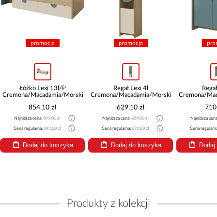
mocja
promocja
promocja
exi 13l/P
Regał Lexi 4l
Regał Lexi 8
adamia/Morski
Cremona/Macadamia/Morski
Cremona/Macadamia/Morsk
10 zł
629,10 zł
710,10 zł
:
899,00 zł
Najniższa cena:
659,00 zł
Najniższa cena:
749,00 zł
a:
949,00 zł
Cena regularna:
699,00 zł
Cena regularna:
789,00 zł
 do koszyka
Dodaj do koszyka
Dodaj do koszyka
Produkty z kolekcji