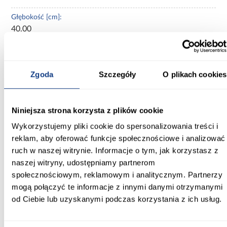
Głębokość [cm]:
40.00
Wysokość [cm]:
198.00
Zgoda
Szczegóły
O plikach cookies
Wybarwienie:
niebieskie
Niniejsza strona korzysta z plików cookie
Kolor frontów:
Wykorzystujemy pliki cookie do spersonalizowania treści i
Macadamia/Morski
reklam, aby oferować funkcje społecznościowe i analizować
ruch w naszej witrynie. Informacje o tym, jak korzystasz z
Kolor korpusu:
naszej witryny, udostępniamy partnerom
dąb cremona
społecznościowym, reklamowym i analitycznym. Partnerzy
Wykończenie frontów:
mogą połączyć te informacje z innymi danymi otrzymanymi
mat
od Ciebie lub uzyskanymi podczas korzystania z ich usług.
Wykończenie korpusu: