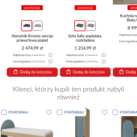
promocja
promocja
pro
Kuchnia n
Biały
265x30
8 99
Najniższa cena
Narożnik Kronos wersja
Sofa Sally popielata,
prawa/lewa popiel
rozkładana
Cena regularna
2 474,99 zł
1 214,99 zł
Najniższa cena:
2 549,99 zł
Najniższa cena:
1 349,99 zł
Cena regularna:
2 749,99 zł
Cena regularna:
1 349,99 zł
Dodaj do koszyka
Dodaj do koszyka
Dodaj
Klienci, którzy kupili ten produkt nabyli
również
J
PORÓWNAJ
PORÓWNAJ