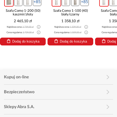
+85
+85
Szafa Como 1-200 (50)
Szafa Como 1-100 (40)
Szafa Com
kaszmir/złoty
biały/czarny
biał
2 465,10 zł
1 358,10 zł
1 35
Najniższa cena:
2 739,00 zł
Najniższa cena:
1 509,00 zł
Najniższa cena
Cena regularna:
2 739,00 zł
Cena regularna:
1 509,00 zł
Cena regularna
Dodaj do koszyka
Dodaj do koszyka
Dodaj
Kupuj on-line
Bezpieczeństwo
Sklepy Abra S.A.