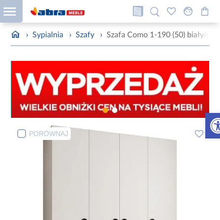
›
Sypialnia
›
Szafy
›
Szafa Como 1-190 (50) biały/cza
Otw
PORÓWNAJ