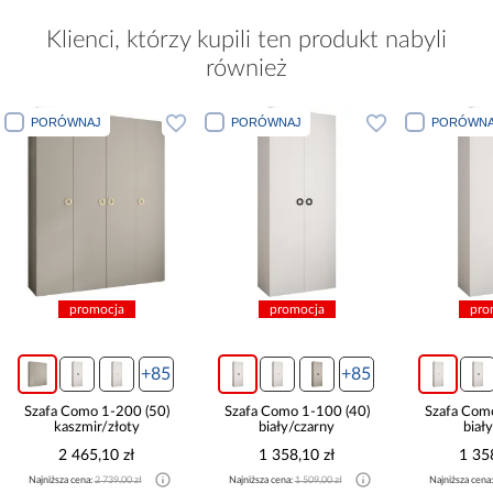
Klienci, którzy kupili ten produkt nabyli
również
PORÓWNAJ
PORÓWNAJ
PORÓWNA
promocja
promocja
pro
+85
+85
Szafa Como 1-200 (50)
Szafa Como 1-100 (40)
Szafa Com
kaszmir/złoty
biały/czarny
biał
2 465,10 zł
1 358,10 zł
1 35
Najniższa cena:
2 739,00 zł
Najniższa cena:
1 509,00 zł
Najniższa cena