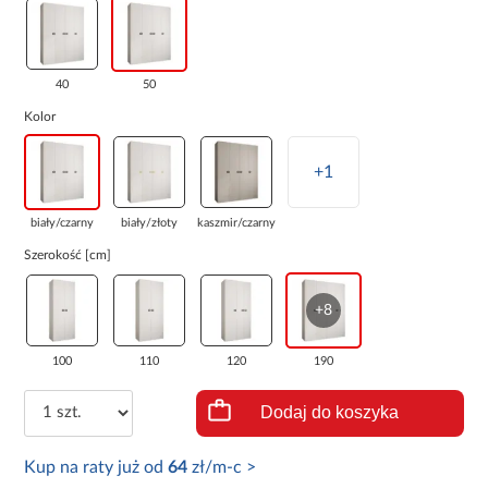
40
50
Kolor
+1
biały/czarny
biały/złoty
kaszmir/czarny
Szerokość [cm]
+8
100
110
120
190
Dodaj do koszyka
Kup na raty już od
64
zł/m-c >