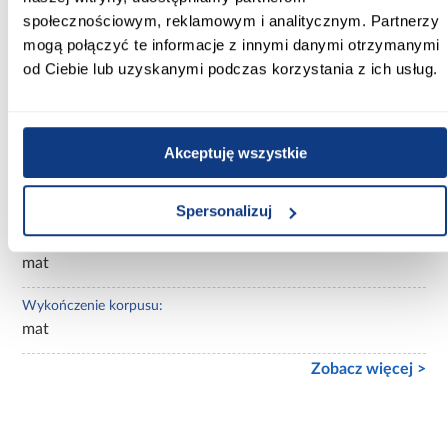
społecznościowym, reklamowym i analitycznym. Partnerzy
Wybarwienie:
mogą połączyć te informacje z innymi danymi otrzymanymi
białe
od Ciebie lub uzyskanymi podczas korzystania z ich usług.
Lustro:
bez lustra
Akceptuję wszystkie
Ilość drzwi:
kilkudrzwiowe
Spersonalizuj
Wykończenie frontów:
mat
Wykończenie korpusu:
mat
Zobacz więcej >