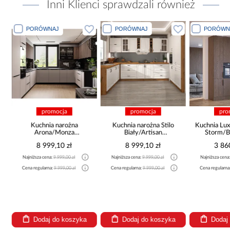
Inni Klienci sprawdzali również
PORÓWNAJ
PORÓWNAJ
PORÓWN
promocja
promocja
pro
a
Kuchnia narożna
Kuchnia narożna Stilo
Kuchnia Lux
Arona/Monza
Biały/Artisan
Storm/B
375x325x225
265x300x180 Cm
8 999,10 zł
8 999,10 zł
3 86
Najniższa cena:
9 999,00 zł
Najniższa cena:
9 999,00 zł
Najniższa cena
Cena regularna:
9 999,00 zł
Cena regularna:
9 999,00 zł
Cena regularna
Dodaj do koszyka
Dodaj do koszyka
Dodaj