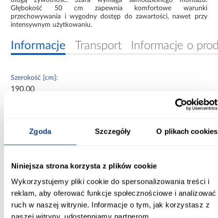
Głębokość 50 cm zapewnia komfortowe warunki
przechowywania i wygodny dostęp do zawartości, nawet przy
intensywnym użytkowaniu.
Informacje
Transport
Informacje o pro
Szerokość [cm]:
190.00
Głębokość [cm]:
50.00
Zgoda
Szczegóły
O plikach cookies
Wysokość [cm]:
245.50
Niniejsza strona korzysta z plików cookie
Kolor frontów:
Wykorzystujemy pliki cookie do spersonalizowania treści i
biały
reklam, aby oferować funkcje społecznościowe i analizować
ruch w naszej witrynie. Informacje o tym, jak korzystasz z
Kolor korpusu:
naszej witryny, udostępniamy partnerom
biały