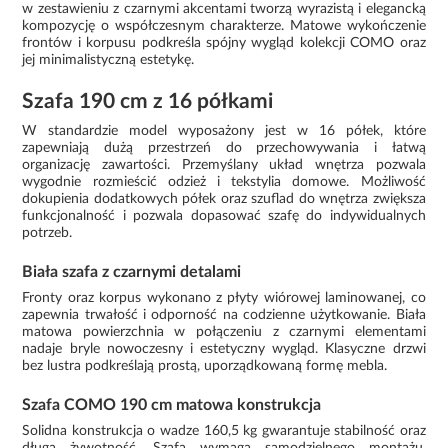
w zestawieniu z czarnymi akcentami tworzą wyrazistą i elegancką
kompozycję o współczesnym charakterze. Matowe wykończenie
frontów i korpusu podkreśla spójny wygląd kolekcji COMO oraz
jej minimalistyczną estetykę.
Szafa 190 cm z 16 półkami
W standardzie model wyposażony jest w 16 półek, które
zapewniają dużą przestrzeń do przechowywania i łatwą
organizację zawartości. Przemyślany układ wnętrza pozwala
wygodnie rozmieścić odzież i tekstylia domowe. Możliwość
dokupienia dodatkowych półek oraz szuflad do wnętrza zwiększa
funkcjonalność i pozwala dopasować szafę do indywidualnych
potrzeb.
Biała szafa z czarnymi detalami
Fronty oraz korpus wykonano z płyty wiórowej laminowanej, co
zapewnia trwałość i odporność na codzienne użytkowanie. Biała
matowa powierzchnia w połączeniu z czarnymi elementami
nadaje bryle nowoczesny i estetyczny wygląd. Klasyczne drzwi
bez lustra podkreślają prostą, uporządkowaną formę mebla.
Szafa COMO 190 cm matowa konstrukcja
Solidna konstrukcja o wadze 160,5 kg gwarantuje stabilność oraz
długą żywotność. Szafa wymaga samodzielnego montażu.