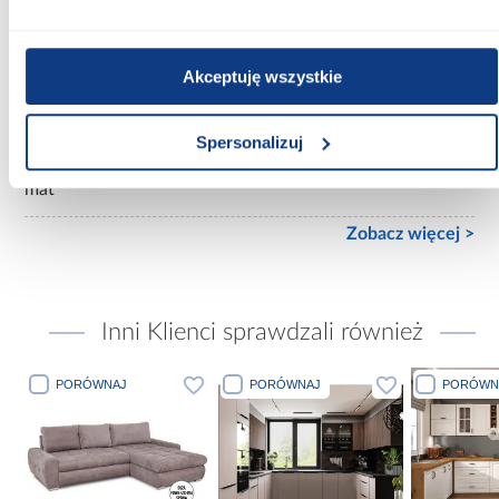
Ilość drzwi:
kilkudrzwiowe
Akceptuję wszystkie
Wykończenie frontów:
mat
Spersonalizuj
Wykończenie korpusu:
mat
Zobacz więcej >
Inni Klienci sprawdzali również
PORÓWNAJ
PORÓWNAJ
POR