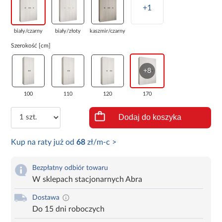
+1
biały/czarny
biały/złoty
kaszmir/czarny
Szerokość [cm]
+8
100
110
120
170
Dodaj do koszyka
Kup na raty już od
68
zł/m-c >
Bezpłatny odbiór towaru
W sklepach stacjonarnych Abra
Dostawa
Do 15 dni roboczych