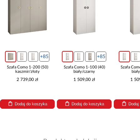
+85
+85
Szafa Como 1-200 (50)
Szafa Como 1-100 (40)
Szafa Com
kaszmir/złoty
biały/czarny
biał
2 739,00 zł
1 509,00 zł
1 50
Dodaj do koszyka
Dodaj do koszyka
Dodaj