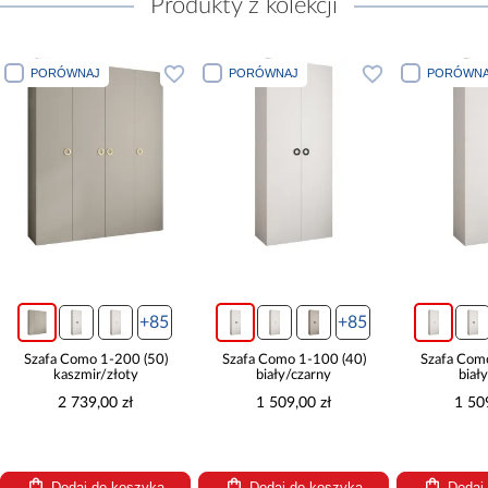
Produkty z kolekcji
PORÓWNAJ
PORÓWNAJ
PORÓWNA
+85
+85
Szafa Como 1-200 (50)
Szafa Como 1-100 (40)
Szafa Com
kaszmir/złoty
biały/czarny
biał
2 739,00 zł
1 509,00 zł
1 50
Dodaj do koszyka
Dodaj do koszyka
Dodaj