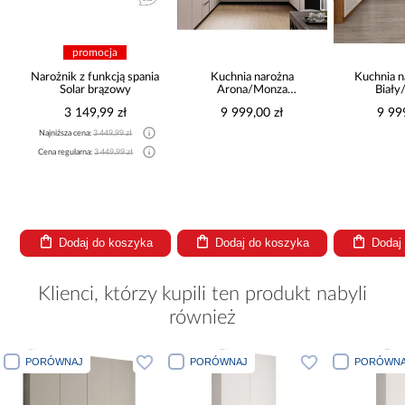
pania
Kuchnia narożna
Kuchnia narożna Stilo
Kuchnia
Arona/Monza
Biały/Artisan
Stor
375x325x225
265x300x180 Cm
9 999,00 zł
9 999,00 zł
4
yka
Dodaj do koszyka
Dodaj do koszyka
Do
Klienci, którzy kupili ten produkt nabyli
również
PORÓWNAJ
PORÓWNAJ
PORÓWNA