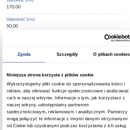
Szerokość [cm]:
170.00
Głębokość [cm]:
50.00
Wysokość [cm]:
245.50
Zgoda
Szczegóły
O plikach cookies
Kolor frontów:
biały
Niniejsza strona korzysta z plików cookie
Kolor korpusu:
biały
Wykorzystujemy pliki cookie do spersonalizowania treści i
reklam, aby oferować funkcje społecznościowe i analizować
Wybarwienie:
ruch w naszej witrynie. Informacje o tym, jak korzystasz z
białe
naszej witryny, udostępniamy partnerom
społecznościowym, reklamowym i analitycznym. Partnerzy
Lustro:
mogą połączyć te informacje z innymi danymi otrzymanymi
bez lustra
od Ciebie lub uzyskanymi podczas korzystania z ich usług.