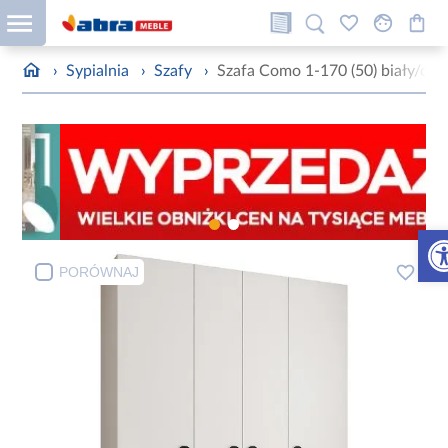
›
Sypialnia
›
Szafy
›
Szafa Como 1-170 (50) biały/cza
Otw
PORÓWNAJ