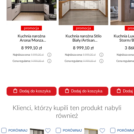
promocja
promocja
pro
Kuchnia narożna
Kuchnia narożna Stilo
Kuchnia Lux
Arona/Monza
Biały/Artisan
Storm/B
375x325x225
265x300x180 Cm
8 999,10 zł
8 999,10 zł
3 86
Najniższa cena:
9 999,00 zł
Najniższa cena:
9 999,00 zł
Najniższa cena
a
Cena regularna:
9 999,00 zł
Cena regularna:
9 999,00 zł
Cena regularna
Dodaj do koszyka
Dodaj do koszyka
Dodaj
Klienci, którzy kupili ten produkt nabyli
również
PORÓWNAJ
PORÓWNAJ
PORÓWNA