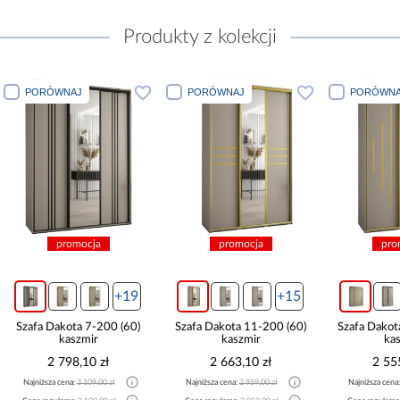
Produkty z kolekcji
PORÓWNAJ
PORÓWNAJ
PORÓWNA
promocja
promocja
pro
+19
+15
Szafa Dakota 7-200 (60)
Szafa Dakota 11-200 (60)
Szafa Dakot
kaszmir
kaszmir
ka
2 798,10 zł
2 663,10 zł
2 55
Najniższa cena:
3 109,00 zł
Najniższa cena:
2 959,00 zł
Najniższa cena