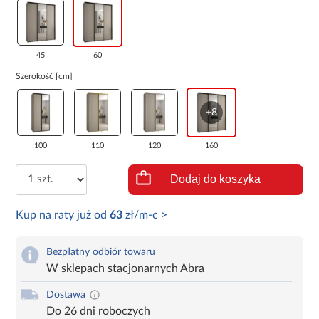
45
60
Szerokość [cm]
+8
100
110
120
160
Dodaj do koszyka
Kup na raty już od
63
zł/m-c >
Bezpłatny odbiór towaru
W sklepach stacjonarnych Abra
Dostawa
Do 26 dni roboczych