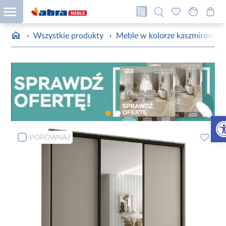
›
Wszystkie produkty
›
Meble w kolorze kaszmirowym
Otw
PORÓWNAJ