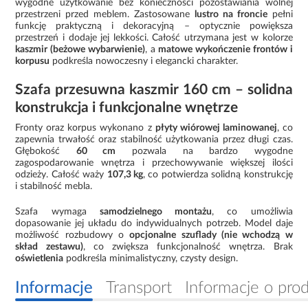
wygodne użytkowanie bez konieczności pozostawiania wolnej
przestrzeni przed meblem. Zastosowane
lustro na froncie
pełni
funkcję praktyczną i dekoracyjną – optycznie powiększa
przestrzeń i dodaje jej lekkości. Całość utrzymana jest w kolorze
kaszmir (beżowe wybarwienie)
, a
matowe wykończenie frontów i
korpusu
podkreśla nowoczesny i elegancki charakter.
Szafa przesuwna kaszmir 160 cm – solidna
konstrukcja i funkcjonalne wnętrze
Fronty oraz korpus wykonano z
płyty wiórowej laminowanej
, co
zapewnia trwałość oraz stabilność użytkowania przez długi czas.
Głębokość
60 cm
pozwala na bardzo wygodne
zagospodarowanie wnętrza i przechowywanie większej ilości
odzieży. Całość waży
107,3 kg
, co potwierdza solidną konstrukcję
i stabilność mebla.
Szafa wymaga
samodzielnego montażu
, co umożliwia
dopasowanie jej układu do indywidualnych potrzeb. Model daje
możliwość rozbudowy o
opcjonalne szuflady (nie wchodzą w
skład zestawu)
, co zwiększa funkcjonalność wnętrza. Brak
oświetlenia
podkreśla minimalistyczny, czysty design.
Informacje
Transport
Informacje o pro