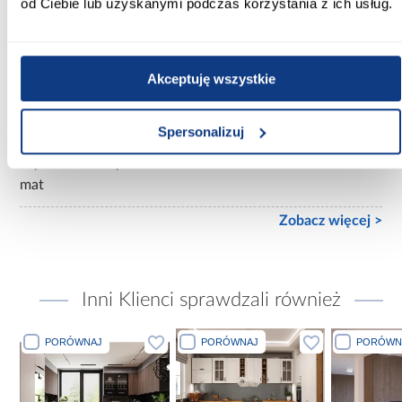
od Ciebie lub uzyskanymi podczas korzystania z ich usług.
z lustrem
Ilość drzwi:
3-drzwiowa
Akceptuję wszystkie
Wykończenie frontów:
mat
Spersonalizuj
Wykończenie korpusu:
mat
Zobacz więcej >
Inni Klienci sprawdzali również
PORÓWNAJ
PORÓWNAJ
PORÓWN