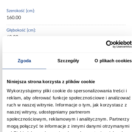
Szerokość [cm]:
160.00
Głębokość [cm]:
60.00
Wysokość [cm]:
235.20
Zgoda
Szczegóły
O plikach cookies
Kolor frontów:
kaszmir
Niniejsza strona korzysta z plików cookie
Kolor korpusu:
Wykorzystujemy pliki cookie do spersonalizowania treści i
kaszmir
reklam, aby oferować funkcje społecznościowe i analizować
ruch w naszej witrynie. Informacje o tym, jak korzystasz z
Wybarwienie:
naszej witryny, udostępniamy partnerom
beżowe
społecznościowym, reklamowym i analitycznym. Partnerzy
mogą połączyć te informacje z innymi danymi otrzymanymi
Lustro: