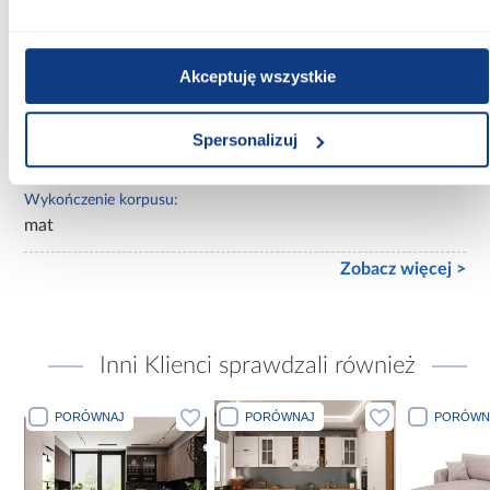
bez lustra
Ilość drzwi:
Akceptuję wszystkie
3-drzwiowa
Wykończenie frontów:
Spersonalizuj
mat
Wykończenie korpusu:
mat
Zobacz więcej >
Inni Klienci sprawdzali również
PORÓWNAJ
PORÓWNAJ
PORÓWN