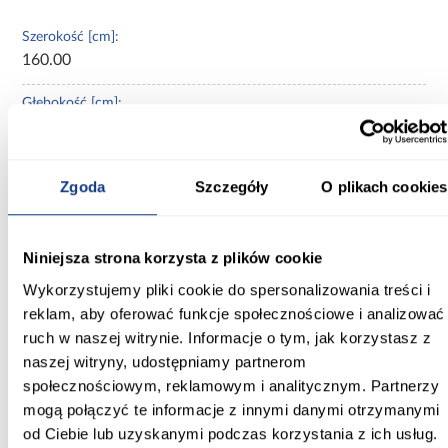
Szerokość [cm]:
160.00
Głębokość [cm]:
45.00
Wysokość [cm]:
Zgoda
Szczegóły
O plikach cookies
235.20
Kolor frontów:
Niniejsza strona korzysta z plików cookie
kaszmir
Wykorzystujemy pliki cookie do spersonalizowania treści i
Kolor korpusu:
reklam, aby oferować funkcje społecznościowe i analizować
kaszmir
ruch w naszej witrynie. Informacje o tym, jak korzystasz z
naszej witryny, udostępniamy partnerom
Wybarwienie:
społecznościowym, reklamowym i analitycznym. Partnerzy
beżowe
mogą połączyć te informacje z innymi danymi otrzymanymi
od Ciebie lub uzyskanymi podczas korzystania z ich usług.
Lustro: