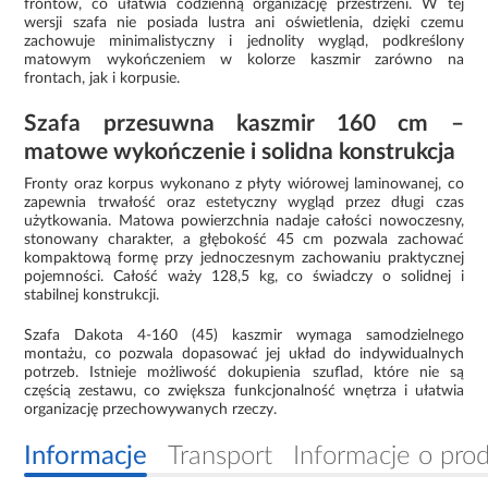
frontów, co ułatwia codzienną organizację przestrzeni. W tej
wersji szafa nie posiada lustra ani oświetlenia, dzięki czemu
zachowuje minimalistyczny i jednolity wygląd, podkreślony
matowym wykończeniem w kolorze kaszmir zarówno na
frontach, jak i korpusie.
Szafa przesuwna kaszmir 160 cm –
matowe wykończenie i solidna konstrukcja
Fronty oraz korpus wykonano z płyty wiórowej laminowanej, co
zapewnia trwałość oraz estetyczny wygląd przez długi czas
użytkowania. Matowa powierzchnia nadaje całości nowoczesny,
stonowany charakter, a głębokość 45 cm pozwala zachować
kompaktową formę przy jednoczesnym zachowaniu praktycznej
pojemności. Całość waży 128,5 kg, co świadczy o solidnej i
stabilnej konstrukcji.
Szafa Dakota 4-160 (45) kaszmir wymaga samodzielnego
montażu, co pozwala dopasować jej układ do indywidualnych
potrzeb. Istnieje możliwość dokupienia szuflad, które nie są
częścią zestawu, co zwiększa funkcjonalność wnętrza i ułatwia
organizację przechowywanych rzeczy.
Informacje
Transport
Informacje o pro