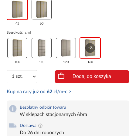
45
60
Szerokość [cm]
+8
100
110
120
160
Dodaj do koszyka
Kup na raty już od
62
zł/m-c >
Bezpłatny odbiór towaru
W sklepach stacjonarnych Abra
Dostawa
Do 26 dni roboczych