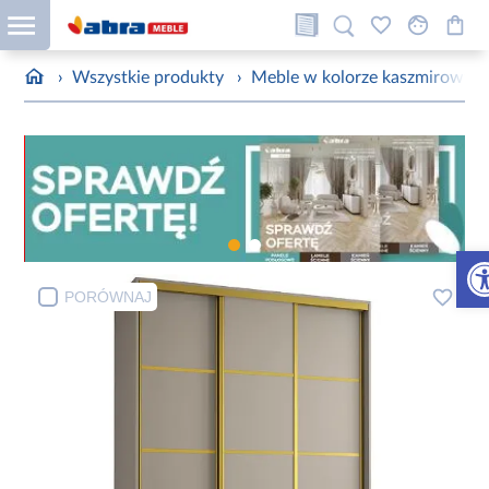
›
Wszystkie produkty
›
Meble w kolorze kaszmirowym
Otw
PORÓWNAJ