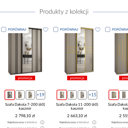
Produkty z kolekcji
PORÓWNAJ
PORÓWNAJ
PORÓWNA
promocja
promocja
pro
+19
+15
Szafa Dakota 7-200 (60)
Szafa Dakota 11-200 (60)
Szafa Dakot
kaszmir
kaszmir
ka
2 798,10 zł
2 663,10 zł
2 55
Najniższa cena:
3 109,00 zł
Najniższa cena:
2 959,00 zł
Najniższa cena