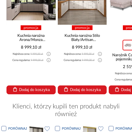
promocja
promocja
pro
Kuchnia narożna
Kuchnia narożna Stilo
Arona/Monza
Biały/Artisan
375x325x225
265x300x180 Cm
8 999,10 zł
8 999,10 zł
Najniższa cena:
9 999,00 zł
Najniższa cena:
9 999,00 zł
a
Narożnik 
pojemnik
Cena regularna:
9 999,00 zł
Cena regularna:
9 999,00 zł
be
2 51
Najniższa cena
Cena regularna
Dodaj do koszyka
Dodaj do koszyka
Dodaj
Klienci, którzy kupili ten produkt nabyli
również
PORÓWNAJ
PORÓWNAJ
PORÓWNA