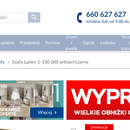
660 627 627
Infolinia dziś od 9:00 d
Drzwi
Tech
ypialnia
Przedpokój
Kuchnia
i
Ogród
Łazienka
i
panele
Insta
afy
›
Szafa Lanko 1-130 (60) artisan/czarny
Więcej
promocja