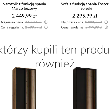
Narożnik z funkcją spania
Sofa z funkcją spania Foster
Marco beżowy
niebieski
2 449,99 zł
2 295,99 zł
Najniższa cena:
2 699,99 zł
Najniższa cena:
2 299,99 zł
Cena regularna:
2 699,99 zł
Cena regularna:
2 499,99 zł
 którzy kupili ten produ
również