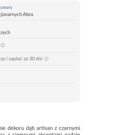
 towaru
cjonarnych Abra
czych
az i zapłać za 30 dni
nie dekoru dąb artisan z czarnymi