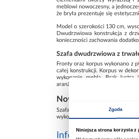
elementami tworzy wyrazistą i 
meblowi nowoczesny, a jednocześ
że bryła prezentuje się estetyczni
Model o szerokości 130 cm, wyso
Dwudrzwiowa konstrukcja z drz
konieczności zachowania dodatko
Szafa dwudrzwiowa z trwałe
Fronty oraz korpus wykonano z p
całej konstrukcji. Korpus w deko
wykonanie mebla. Brak lustra 
aranżacji.
Nowoczesna szafa 1
Zgoda
Szafa z kolekcji LANKO łączy es
wykonanie sprawiają, że mebel p
Niniejsza strona korzysta z
Informacje
Transp