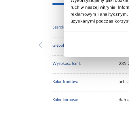
Wykorzystujemy pliki cookie 
ruch w naszej witrynie. Inf
reklamowym i analitycznym. 
uzyskanymi podczas korzysta
130.
Szerokość [cm]:
60.0
Głębokość [cm]:
235.
Wysokość [cm]:
artis
Kolor frontów:
dąb a
Kolor korpusu: