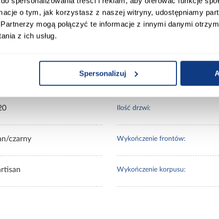
do spersonalizowania treści i reklam, aby oferować funkcje sp
ormacje o tym, jak korzystasz z naszej witryny, udostępniamy p
Partnerzy mogą połączyć te informacje z innymi danymi otrzym
nia z ich usług.
00
Wybarwienie:
Spersonalizuj
A
0
Lustro:
20
Ilość drzwi:
an/czarny
Wykończenie frontów:
rtisan
Wykończenie korpusu: