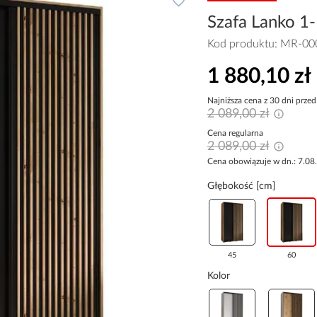
Szafa Lanko 1-
Kod produktu:
MR-00
1 880,10 zł
Najniższa cena z 30 dni przed
2 089,00 zł
Cena regularna
2 089,00 zł
Cena obowiązuje w dn.: 7.08
Głębokość [cm]
45
60
Kolor