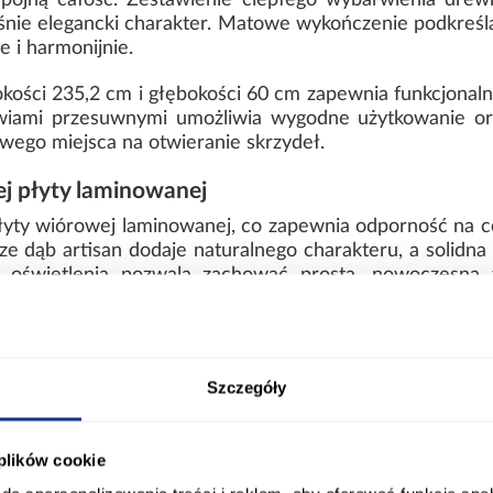
spójną całość. Zestawienie ciepłego wybarwienia dre
nie elegancki charakter. Matowe wykończenie podkreśla 
e i harmonijnie.
kości 235,2 cm i głębokości 60 cm zapewnia funkcjonal
wiami przesuwnymi umożliwia wygodne użytkowanie or
wego miejsca na otwieranie skrzydeł.
j płyty laminowanej
łyty wiórowej laminowanej, co zapewnia odporność na co
rze dąb artisan dodaje naturalnego charakteru, a solidn
i oświetlenia pozwala zachować prostą, nowoczesn
30 cm z matowym wykończeniem
Szczegóły
tetyczny wygląd z praktycznym podejściem do przechowyw
rezentuje się elegancko i nowocześnie. Model wymaga s
 plików cookie
ort
Informacje o produkcie