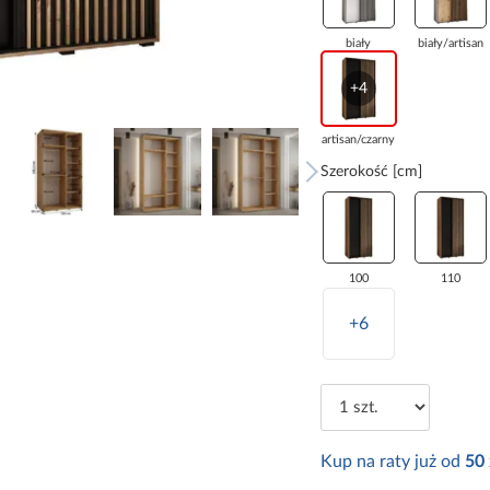
biały
biały/artisan
+4
artisan/czarny
Szerokość [cm]
100
110
+6
Kup na raty już od
50