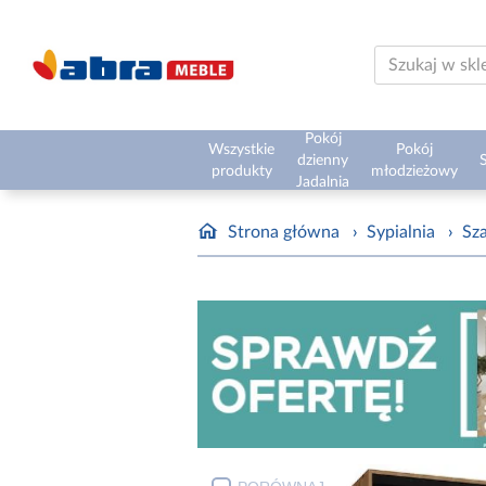
Pokój
Wszystkie
Pokój
dzienny
S
produkty
młodzieżowy
Jadalnia
Strona główna
›
Sypialnia
›
Sz