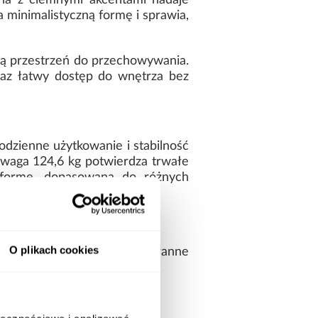
wna z ciemnymi akcentami nadaje
minimalistyczną formę i sprawia,
ną przestrzeń do przechowywania.
az łatwy dostęp do wnętrza bez
dzienne użytkowanie i stabilność
a waga 124,6 kg potwierdza trwałe
ą formę, dopasowaną do różnych
O plikach cookies
ania. Prosta bryła oraz staranne
amodzielnego montażu.