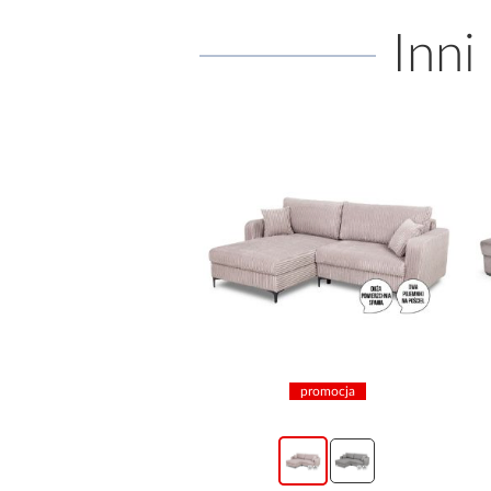
Inni
promocja
promocja