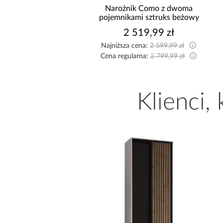
hnia narożna Stilo
Narożnik Como z dwoma
/Artisan 265x300x180
pojemnikami sztruks beżowy
Cm
8 999,10 zł
2 519,99 zł
sza cena:
9 999,00 zł
Najniższa cena:
2 599,99 zł
egularna:
9 999,00 zł
Cena regularna:
2 799,99 zł
Klienci,