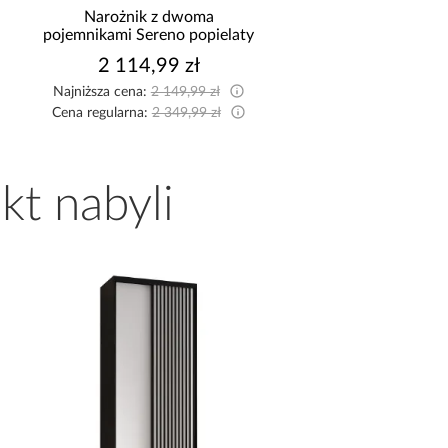
Narożnik z dwoma
Sofa rozkładana Fos
pojemnikami Sereno popielaty
pojemnikiem beż
2 114,99 zł
2 295,99 z
Najniższa cena:
2 149,99 zł
Najniższa cena:
2 299,9
Cena regularna:
2 349,99 zł
Cena regularna:
2 499,9
kt nabyli