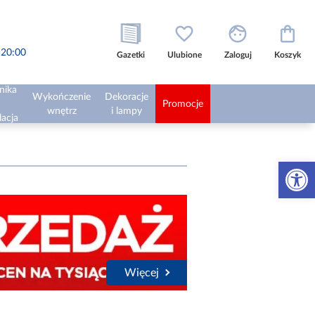
o 20:00
Gazetki
Ulubione
Zaloguj
Koszyk
nika
Wykończenie
Dekoracje
Promocje
wnętrz
i lampy
lacja
Otwórz 
Więcej