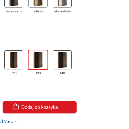
biały/czarny
artisan
artisan/biały
120
130
140
Dodaj do koszyka
zł/m-c >