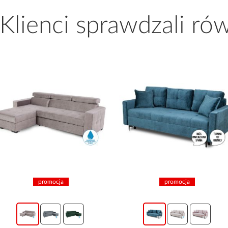
 Klienci sprawdzali ró
promocja
promocja