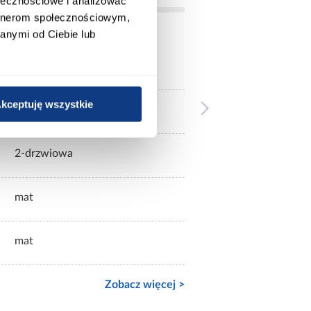
ołecznościowe i analizować
artnerom społecznościowym,
anymi od Ciebie lub
czarne
kceptuję wszystkie
bez lustra
2-drzwiowa
mat
mat
Zobacz więcej >