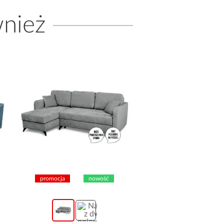
wnież
promocja
nowość
promocja