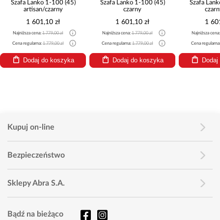
Szafa Lanko 1-100 (45)
Szafa Lanko 1-100 (45)
Szafa Lank
artisan/czarny
czarny
czarn
1 601,10 zł
1 601,10 zł
1 60
Najniższa cena:
1 779,00 zł
Najniższa cena:
1 779,00 zł
Najniższa cena
Cena regularna:
1 779,00 zł
Cena regularna:
1 779,00 zł
Cena regularna
Dodaj do koszyka
Dodaj do koszyka
Dodaj
Kupuj on-line
Bezpieczeństwo
Sklepy Abra S.A.
Bądź na bieżąco