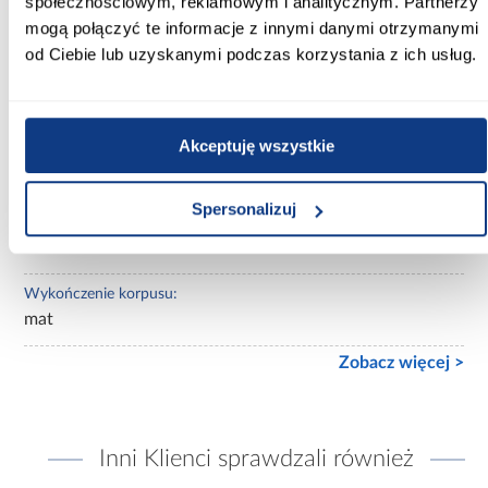
społecznościowym, reklamowym i analitycznym. Partnerzy
Wybarwienie:
mogą połączyć te informacje z innymi danymi otrzymanymi
czarne
od Ciebie lub uzyskanymi podczas korzystania z ich usług.
Lustro:
bez lustra
Akceptuję wszystkie
Ilość drzwi:
2-drzwiowa
Spersonalizuj
Wykończenie frontów:
mat
Wykończenie korpusu:
mat
Zobacz więcej >
Inni Klienci sprawdzali również