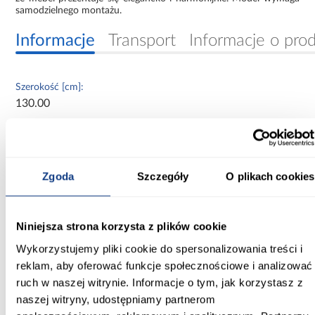
samodzielnego montażu.
Informacje
Transport
Informacje o pro
Szerokość [cm]:
130.00
Głębokość [cm]:
60.00
Zgoda
Szczegóły
O plikach cookies
Wysokość [cm]:
235.20
Niniejsza strona korzysta z plików cookie
Kolor frontów:
czarny/artisan
Wykorzystujemy pliki cookie do spersonalizowania treści i
reklam, aby oferować funkcje społecznościowe i analizować
Kolor korpusu:
ruch w naszej witrynie. Informacje o tym, jak korzystasz z
biały
naszej witryny, udostępniamy partnerom