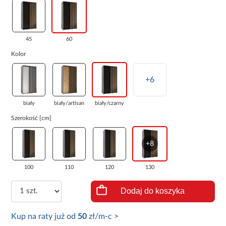
45
60
Kolor
+6
biały
biały/artisan
biały/czarny
Szerokość [cm]
+8
100
110
120
130
Dodaj do koszyka
Kup na raty już od
50
zł/m-c >