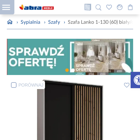
›
Sypialnia
›
Szafy
›
Szafa Lanko 1-130 (60) biały/cza
Otw
PORÓWNAJ