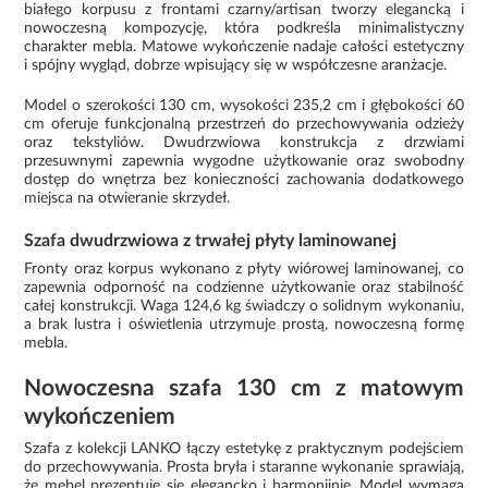
białego korpusu z frontami czarny/artisan tworzy elegancką i
nowoczesną kompozycję, która podkreśla minimalistyczny
charakter mebla. Matowe wykończenie nadaje całości estetyczny
i spójny wygląd, dobrze wpisujący się w współczesne aranżacje.
Model o szerokości 130 cm, wysokości 235,2 cm i głębokości 60
cm oferuje funkcjonalną przestrzeń do przechowywania odzieży
oraz tekstyliów. Dwudrzwiowa konstrukcja z drzwiami
przesuwnymi zapewnia wygodne użytkowanie oraz swobodny
dostęp do wnętrza bez konieczności zachowania dodatkowego
miejsca na otwieranie skrzydeł.
Szafa dwudrzwiowa z trwałej płyty laminowanej
Fronty oraz korpus wykonano z płyty wiórowej laminowanej, co
zapewnia odporność na codzienne użytkowanie oraz stabilność
całej konstrukcji. Waga 124,6 kg świadczy o solidnym wykonaniu,
a brak lustra i oświetlenia utrzymuje prostą, nowoczesną formę
mebla.
Nowoczesna szafa 130 cm z matowym
wykończeniem
Szafa z kolekcji LANKO łączy estetykę z praktycznym podejściem
do przechowywania. Prosta bryła i staranne wykonanie sprawiają,
że mebel prezentuje się elegancko i harmonijnie. Model wymaga