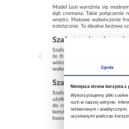
Model Lexi wyróżnia się modnym
dąb cremona. Takie połączenie n
wnętrz. Matowe wykończenie front
estetycznie. To idealna beżowa 
Szafa trzydrzwiowa L
Szafa Lexi została wyposażona w 
że front pozostaje jednolity i m
wiórowej laminowanej zapewn
Zgoda
wykorzystać przestrzeń do przec
Szafa Lexi do pokoju 
Niniejsza strona korzysta z
Szafa Lexi z kolekcji LEXI to p
Wykorzystujemy pliki cookie 
użytkowaniu. Dzięki nowoczesne
ruch w naszej witrynie. Inf
do różnych aranżacji wnętrz. S
reklamowym i analitycznym. 
konstrukcji. To trzydrzwiowa s
uzyskanymi podczas korzysta
kwestii wyglądu.