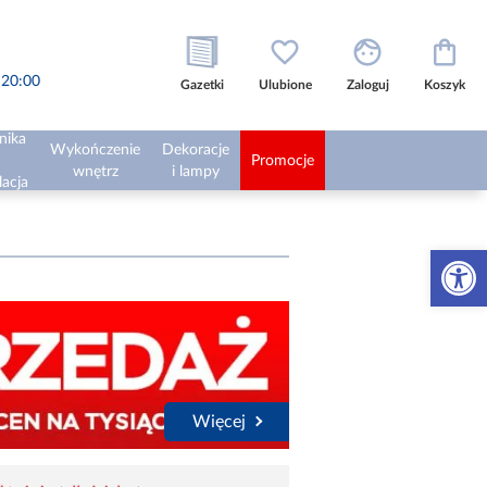
o 20:00
Gazetki
Ulubione
Zaloguj
Koszyk
nika
Wykończenie
Dekoracje
Promocje
wnętrz
i lampy
lacja
Otwórz 
Więcej