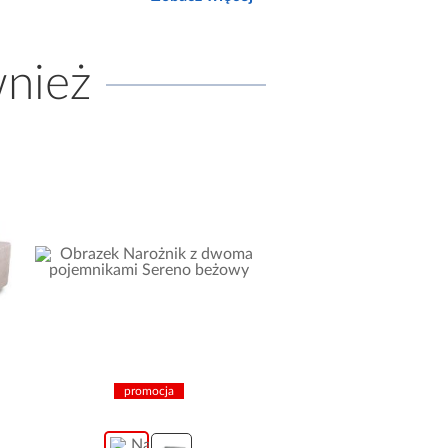
wnież
promocja