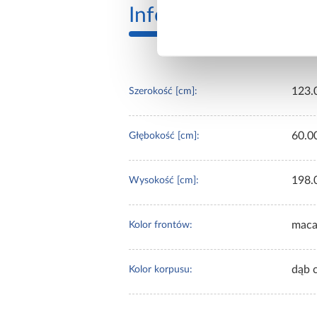
Informacje
Transp
123.
Szerokość [cm]:
60.0
Głębokość [cm]:
198.
Wysokość [cm]:
maca
Kolor frontów:
dąb 
Kolor korpusu: