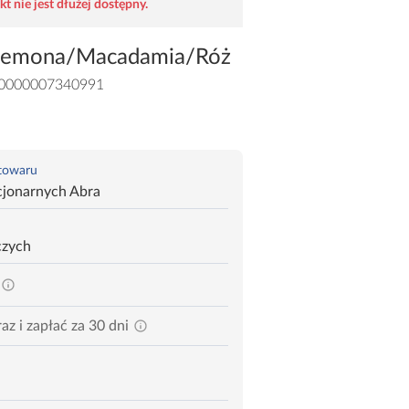
t nie jest dłużej dostępny.
 Cremona/Macadamia/Róż
0000007340991
 towaru
cjonarnych Abra
czych
az i zapłać za 30 dni