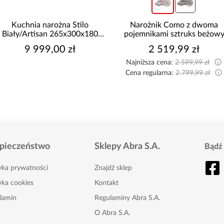
a narożna Stilo
Narożnik Como z dwoma
tisan 265x300x180
pojemnikami sztruks beżowy
po
Cm
999,00 zł
2 519,99 zł
Najniższa cena:
2 599,99 zł
Na
Cena regularna:
2 799,99 zł
Ce
pieczeństwo
Sklepy Abra S.A.
Bądź 
tyka prywatności
Znajdź sklep
yka cookies
Kontakt
lamin
Regulaminy Abra S.A.
O Abra S.A.