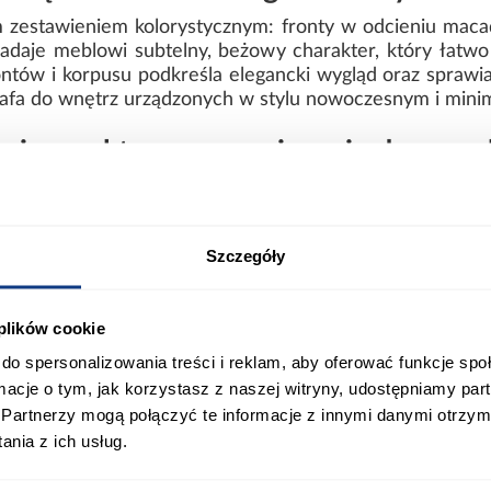
 zestawieniem kolorystycznym: fronty w odcieniu maca
adaje meblowi subtelny, beżowy charakter, który łatw
ów i korpusu podkreśla elegancki wygląd oraz sprawia, 
szafa do wnętrz urządzonych w stylu nowoczesnym i mini
exi – praktyczne rozwiązanie do prz
trzy klasyczne drzwi, które umożliwiają wygodny dostęp
inimalistyczny, co docenią osoby preferujące proste fo
ia stabilność oraz trwałość użytkowania. Wysokoś
Szczegóły
howywania ubrań, tekstyliów i akcesoriów domowych.
dziecięcego – styl i wygoda
 plików cookie
ropozycja dla osób, które szukają połączenia estetyk
do spersonalizowania treści i reklam, aby oferować funkcje sp
j formie, matowym powierzchniom oraz uniwersalnej kol
ormacje o tym, jak korzystasz z naszej witryny, udostępniamy p
zafa wymaga samodzielnego złożenia, a jej waga wynosi
Partnerzy mogą połączyć te informacje z innymi danymi otrzym
zafa, która porządkuje przestrzeń i pozwala utrzym
nia z ich usług.