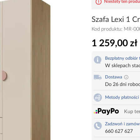
Niestety ten produk
Szafa Lexi 1
Kod produktu:
MR-00
1 259,00 zł
Bezpłatny odbiór
W sklepach sta
Dostawa
Do 26 dni robo
Metody płatności
Kup ter
Zadzwoń i zamów
660 627 627