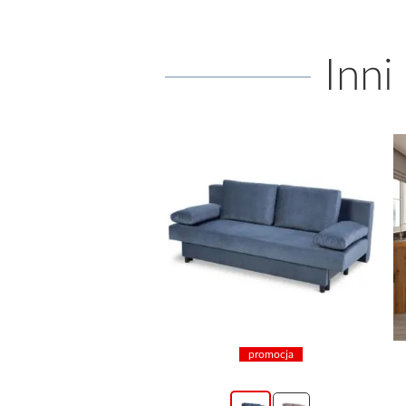
Inni
a
promocja