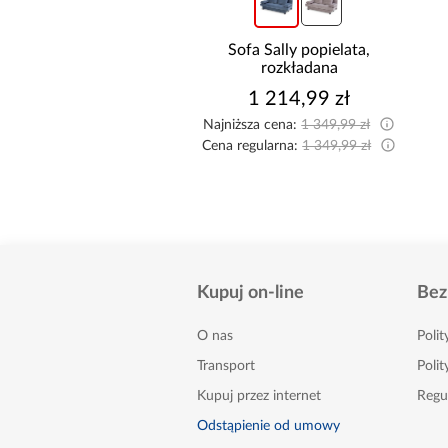
os wersja
Sofa Sally popielata,
Kuchni
popiel
rozkładana
Biały/Ar
9 zł
1 214,99 zł
9 
549,99 zł
Najniższa cena:
1 349,99 zł
749,99 zł
Cena regularna:
1 349,99 zł
Kupuj on-line
Bez
O nas
Poli
Transport
Polit
Kupuj przez internet
Regu
Odstąpienie od umowy