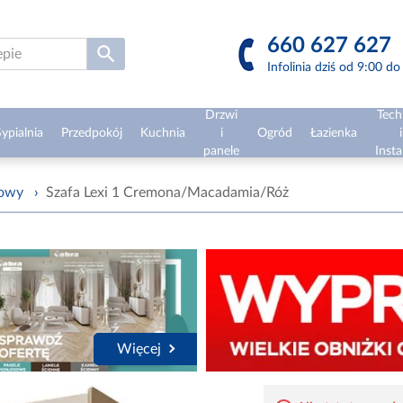
660 627 627
Infolinia dziś od 9:00 d
Drzwi
Tech
ypialnia
Przedpokój
Kuchnia
i
Ogród
Łazienka
i
panele
Insta
żowy
›
Szafa Lexi 1 Cremona/Macadamia/Róż
Więcej