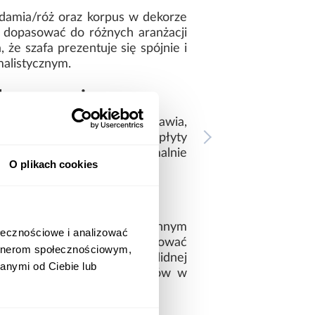
damia/róż oraz korpus w dekorze
o dopasować do różnych aranżacji
że szafa prezentuje się spójnie i
malistycznym.
echowywania
 do wnętrza. Brak lustra sprawia,
rmy. Konstrukcja wykonana z płyty
ć 198 cm pozwala maksymalnie
O plikach cookies
i i funkcjonalności w codziennym
ołecznościowe i analizować
orystyce, mebel łatwo dopasować
artnerom społecznościowym,
 109 kg, co świadczy o solidnej
anymi od Ciebie lub
ać ład w domu bez kompromisów w