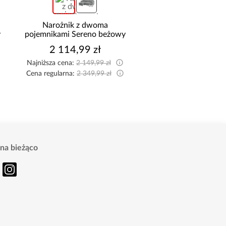
Narożnik z dwoma
Szafa Palermo 250
jemnikami Sereno beżowy
kaszmir/lustro
2 114,99 zł
1 699,00 zł
jniższa cena:
2 149,99 zł
na regularna:
2 349,99 zł
na bieżąco