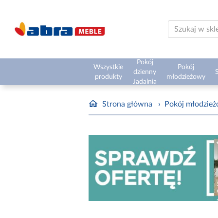
Pokój
Wszystkie
Pokój
dzienny
S
produkty
młodzieżowy
Jadalnia
Strona główna
›
Pokój młodzie