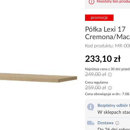
Niestety ten produk
promocja
Półka Lexi 17
Cremona/Mac
Kod produktu:
MR-00
233,10 zł
Najniższa cena z 30 dni przed
249,00 zł
Cena regularna
259,00 zł
Cena obowiązuje w dn.: 7.08
Bezpłatny odbiór
W sklepach sta
Dostawa
Do 26 dni robo