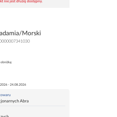
t nie jest dłużej dostępny.
adamia/Morski
0000007341030
 obniżką:
.2026 - 24.08.2026
 towaru
cjonarnych Abra
czych