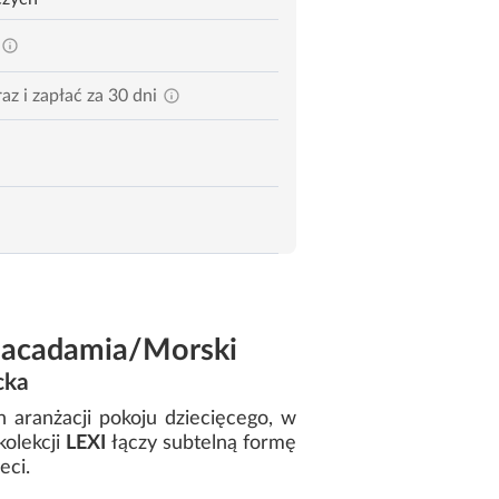
az i zapłać za 30 dni
/Macadamia/Morski
cka
aranżacji pokoju dziecięcego, w
kolekcji
LEXI
łączy subtelną formę
eci.