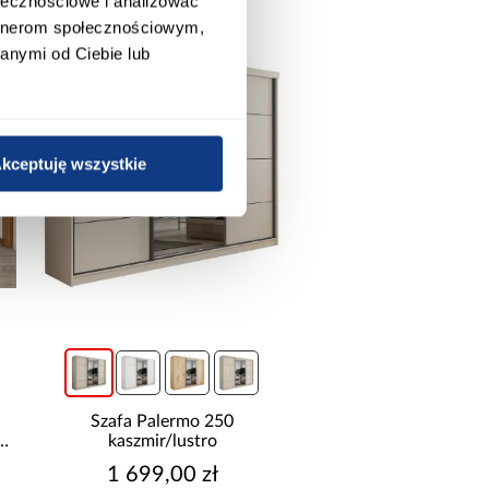
ołecznościowe i analizować
artnerom społecznościowym,
anymi od Ciebie lub
kceptuję wszystkie
Szafa Palermo 250
Stopnica Gresowa P
kaszmir/lustro
Recto Yoho Oak 3
1 699,00 zł
269,00 zł