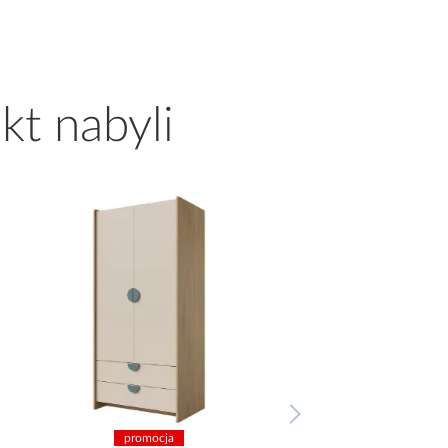
kt nabyli
promocja
promocja