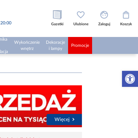
o 20:00
Gazetki
Ulubione
Zaloguj
Koszyk
nika
Wykończenie
Dekoracje
Promocje
wnętrz
i lampy
lacja
Otwórz 
Więcej