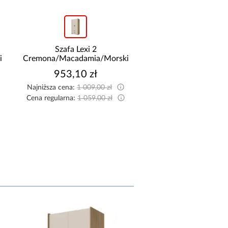
Szafa Lexi 2
Półka Lexi 15
i
Cremona/Macadamia/Morski
Cremona/Macadamia
953,10 zł
242,10 zł
Najniższa cena:
1 009,00 zł
Najniższa cena:
259,00
Cena regularna:
1 059,00 zł
Cena regularna:
269,00