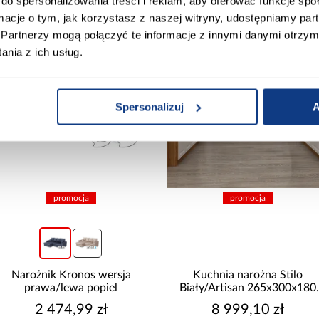
do spersonalizowania treści i reklam, aby oferować funkcje sp
ormacje o tym, jak korzystasz z naszej witryny, udostępniamy p
Partnerzy mogą połączyć te informacje z innymi danymi otrzym
nia z ich usług.
Spersonalizuj
A
promocja
promocja
Narożnik Kronos wersja
Kuchnia narożna Stilo
prawa/lewa popiel
Biały/Artisan 265x300x180
Cm
2 474,99 zł
8 999,10 zł