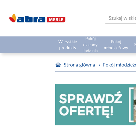
Pokój
Wszystkie
Pokój
dzienny
S
produkty
młodzieżowy
Jadalnia
Strona główna
›
Pokój młodzie