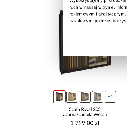
Wykorzystujemy pliki cookie 
ruch w naszej witrynie. Inf
reklamowym i analitycznym. 
uzyskanymi podczas korzysta
wysyłka w 24h
+4
do basenów piaskowa
Szafa Royal 203
way 8,327l/h 58499
Czarna/Lamela Wotan
699,00 zł
1 799,00 zł