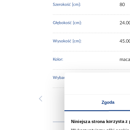
80
Szerokość [cm]:
24.0
Głębokość [cm]:
45.0
Wysokość [cm]:
maca
Kolor:
niebi
Wybarwienie:
Zgoda
Inni
Niniejsza strona korzysta z