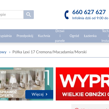
660 627 627
Infolinia dziś od 9:00 d
Drzwi
Tech
ypialnia
Przedpokój
Kuchnia
i
Ogród
Łazienka
i
panele
Insta
żowy
›
Półka Lexi 17 Cremona/Macadamia/Morski
Więcej