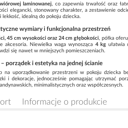
 wiórowej laminowanej
, co zapewnia trwałość oraz ła
ci elegancki, stonowany charakter, a zestawienie odc
lekkość, idealną do pokoju dziecka.
ktyczne wymiary i funkcjonalna przestrzeń
ci, 45 cm wysokości oraz 24 cm głębokości
, półka ofer
ęce akcesoria. Niewielka waga wynosząca
4 kg
ułatwia m
rawdzi się nawet w mniejszych pomieszczeniach.
– porządek i estetyka na jednej ścianie
b na uporządkowanie przestrzeni w pokoju dziecka bez
ki i dekoracje, jednocześnie pomagając utrzymać por
skandynawskich, minimalistycznych oraz współczesnych.
ort
Informacje o produkcie