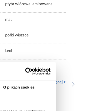
płyta wiórowa laminowana
mat
półki wiszące
Lexi
nowoczesny
Zobacz więcej >
O plikach cookies
wnież