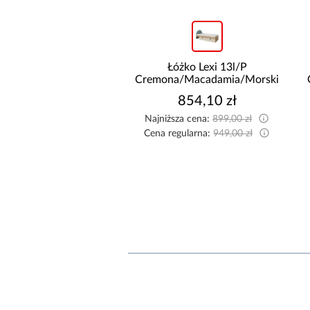
Komoda Lexi 10
Łóżko Lexi 13l/P
a/Macadamia/Morski
Cremona/Macadamia/Morski
575,10 zł
854,10 zł
sza cena:
609,00 zł
Najniższa cena:
899,00 zł
egularna:
639,00 zł
Cena regularna:
949,00 zł