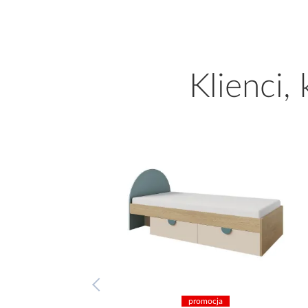
Klienci,
promocja
promocja