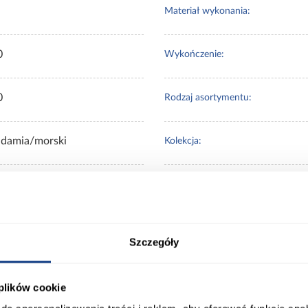
Materiał wykonania:
0
Wykończenie:
0
Rodzaj asortymentu:
damia/morski
Kolekcja:
eskie
Styl:
Szczegóły
 Klienci sprawdzali ró
 plików cookie