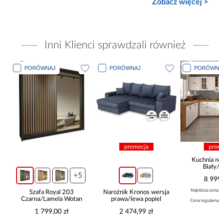
Zobacz więcej >
Inni Klienci sprawdzali również
PORÓWNAJ
PORÓWNAJ
PORÓWN
promocja
pro
Kuchnia n
Biały
265x30
+5
8 99
Najniższa cena
Szafa Royal 203
Narożnik Kronos wersja
Czarna/Lamela Wotan
prawa/lewa popiel
Cena regularna
1 799,00 zł
2 474,99 zł