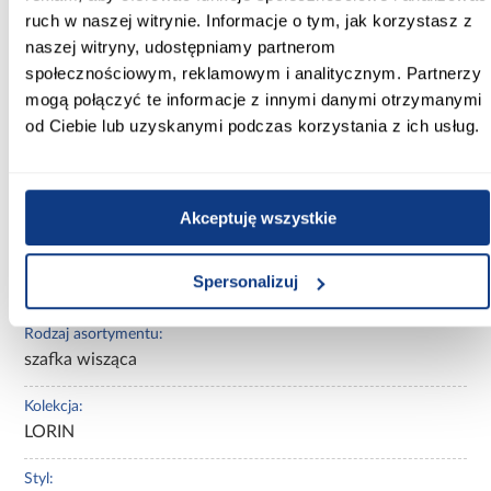
ruch w naszej witrynie. Informacje o tym, jak korzystasz z
naszej witryny, udostępniamy partnerom
Kolor:
kaszmir/dąb wiosenny
społecznościowym, reklamowym i analitycznym. Partnerzy
mogą połączyć te informacje z innymi danymi otrzymanymi
Wybarwienie:
od Ciebie lub uzyskanymi podczas korzystania z ich usług.
beżowe
Materiał wykonania:
płyta wiórowa laminowana
Akceptuję wszystkie
Wykończenie:
Spersonalizuj
mat
Rodzaj asortymentu:
szafka wisząca
Kolekcja:
LORIN
Styl: