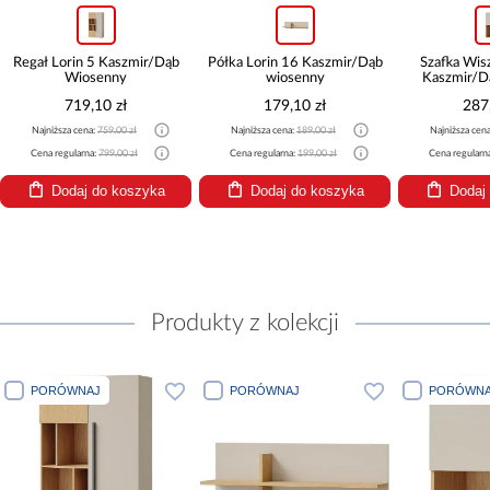
Regał Lorin 5 Kaszmir/Dąb
Półka Lorin 16 Kaszmir/Dąb
Szafka Wis
Wiosenny
wiosenny
Kaszmir/D
719,10 zł
179,10 zł
287
Najniższa cena:
759,00 zł
Najniższa cena:
189,00 zł
Najniższa cen
Cena regularna:
799,00 zł
Cena regularna:
199,00 zł
Cena regularn
Dodaj do koszyka
Dodaj do koszyka
Dodaj
Produkty z kolekcji
PORÓWNAJ
PORÓWNAJ
PORÓWNA