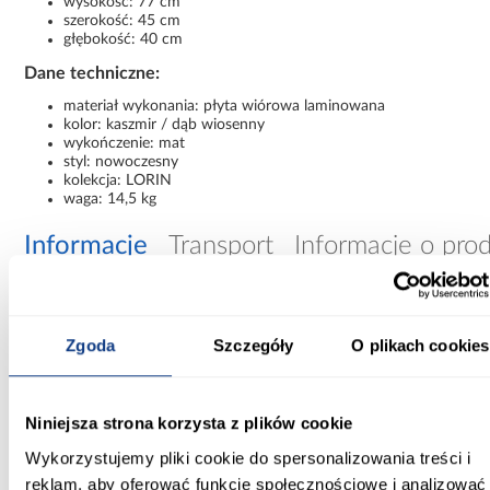
wysokość: 77 cm
szerokość: 45 cm
głębokość: 40 cm
Dane techniczne:
materiał wykonania: płyta wiórowa laminowana
kolor: kaszmir / dąb wiosenny
wykończenie: mat
styl: nowoczesny
kolekcja: LORIN
waga: 14,5 kg
Informacje
Transport
Informacje o pro
Szerokość [cm]:
45.00
Zgoda
Szczegóły
O plikach cookies
Głębokość [cm]:
40.00
Niniejsza strona korzysta z plików cookie
Wykorzystujemy pliki cookie do spersonalizowania treści i
Wysokość [cm]:
reklam, aby oferować funkcje społecznościowe i analizować
77