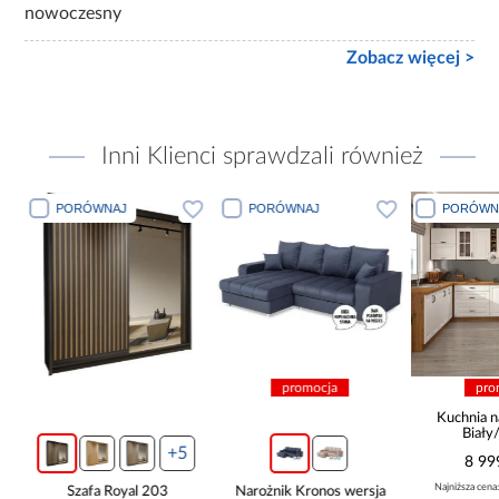
nowoczesny
Zobacz więcej >
Inni Klienci sprawdzali również
PORÓWNAJ
PORÓWNAJ
promocja
promocja
Kuchnia narożna Stilo
Biały/Artisan
265x300x180 Cm
+5
8 999,10 zł
Najniższa cena:
9 999,00 zł
 203
Narożnik Kronos wersja