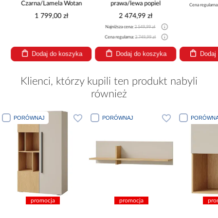
a Wotan
prawa/lewa popiel
p
Cena regularna:
9 999,00 zł
zł
2 474,99 zł
Najniższa cena:
2 549,99 zł
Naj
Cena regularna:
2 749,99 zł
Cen
koszyka
Dodaj do koszyka
Dodaj do koszyka
Klienci, którzy kupili ten produkt nabyli
również
PORÓWNAJ
PORÓWNAJ
PORÓWNA
promocja
promocja
pro