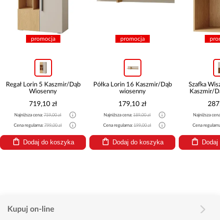
promocja
promocja
pro
Regał Lorin 5 Kaszmir/Dąb
Półka Lorin 16 Kaszmir/Dąb
Szafka Wis
Wiosenny
wiosenny
Kaszmir/D
719,10 zł
179,10 zł
287
Najniższa cena:
759,00 zł
Najniższa cena:
189,00 zł
Najniższa cen
Cena regularna:
799,00 zł
Cena regularna:
199,00 zł
Cena regularn
Dodaj do koszyka
Dodaj do koszyka
Dodaj
Kupuj on-line