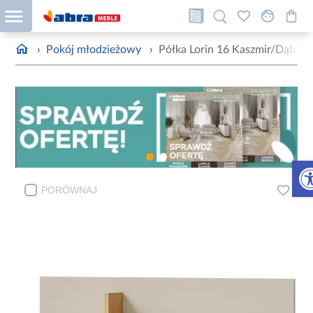
›
Pokój młodzieżowy
›
Półka Lorin 16 Kaszmir/Dąb w
Otw
PORÓWNAJ