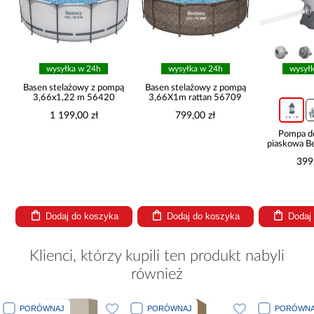
wysyłka w 24h
wysyłka w 24h
wysył
ą
Basen stelażowy z pompą
Basen stelażowy z pompą
3,66x1,22 m 56420
3,66X1m rattan 56709
1 199,00 zł
799,00 zł
Pompa d
piaskowa B
l/h
399
Dodaj do koszyka
Dodaj do koszyka
Dodaj
Klienci, którzy kupili ten produkt nabyli
również
PORÓWNAJ
PORÓWNAJ
PORÓW