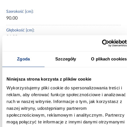
Szerokość [cm]:
90.00
Głębokość [cm]:
24.00
Wysokość [cm]:
25.00
Zgoda
Szczegóły
O plikach cookies
Kolor:
kaszmir/dąb wiosenny
Niniejsza strona korzysta z plików cookie
Wybarwienie:
Wykorzystujemy pliki cookie do spersonalizowania treści i
beżowe
reklam, aby oferować funkcje społecznościowe i analizować
ruch w naszej witrynie. Informacje o tym, jak korzystasz z
Materiał wykonania:
naszej witryny, udostępniamy partnerom
płyta wiórowa laminowana
społecznościowym, reklamowym i analitycznym. Partnerzy
mogą połączyć te informacje z innymi danymi otrzymanymi
Wykończenie: