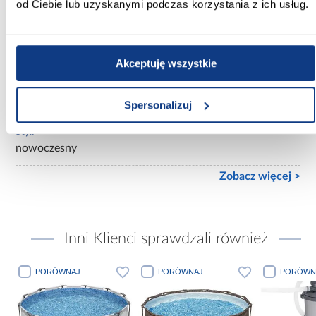
od Ciebie lub uzyskanymi podczas korzystania z ich usług.
mat
Rodzaj asortymentu:
półki wiszące
Akceptuję wszystkie
Kolekcja:
LORIN
Spersonalizuj
Styl:
nowoczesny
Zobacz więcej >
Inni Klienci sprawdzali również
PORÓWNAJ
PORÓWNAJ
PORÓWN