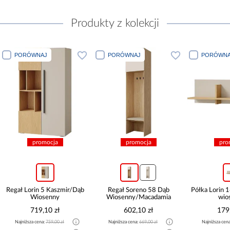
Produkty z kolekcji
PORÓWNAJ
PORÓWNAJ
PORÓ
promocja
promocja
b
Regał Soreno 58 Dąb
Półka Lorin 16 Kaszmir/Dąb
Szafka 
Wiosenny/Macadamia
wiosenny
Kaszm
602,10 zł
179,10 zł
Najniższa cena:
669,00 zł
Najniższa cena:
189,00 zł
Najniżs