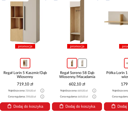
promocja
promocja
p
Regał Soreno 58 Dąb
Półka Lorin 16 Kaszmir/Dąb
Szafka Wi
Wiosenny/Macadamia
wiosenny
Kaszmir
602,10 zł
179,10 zł
28
Najniższa cena:
669,00 zł
Najniższa cena:
189,00 zł
Najniższa 
Cena regularna:
669,00 zł
Cena regularna:
199,00 zł
Cena regul
Dodaj do koszyka
Dodaj do koszyka
Dod