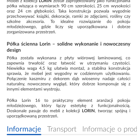
Model z kolekcji
LORIN
został zaprojektowany jako funkcjonalna
półka wisząca o wymiarach 90 cm szerokości, 25 cm wysokości
oraz 24 cm głębokości. Taka konstrukcja pozwala wygodnie
przechowywać książki, dekoracje, ramki ze zdjęciami, rośliny czy
szkolne akcesoria. To idealne rozwiązanie do pokoju
młodzieżowego, gdzie liczy się uporządkowana i dobrze
zorganizowana przestrzeń.
Półka ścienna Lorin – solidne wykonanie i nowoczesny
design
Półka została wykonana z płyty wiórowej laminowanej, co
zapewnia trwałość oraz łatwość w utrzymaniu czystości.
Niewielka waga 4,5 kg ułatwia montaż, a stabilna konstrukcja
sprawia, że mebel jest wygodny w codziennym użytkowaniu.
Połączenie kaszmiru z dekorem dąb wiosenny nadaje całości
naturalny, nowoczesny wygląd, który dobrze komponuje się z
innymi elementami wystroju.
Półka Lorin 16 to praktyczny element aranżacji pokoju
młodzieżowego, który łączy estetykę z funkcjonalnością.
Doskonale pasuje do mebli z kolekcji
LORIN
, tworząc spójną i
uporządkowaną przestrzeń.
Informacje
Transport
Informacje o pro